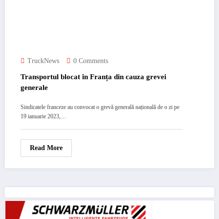
TruckNews
0 Comments
Transportul blocat în Franța din cauza grevei
generale
Sindicatele franceze au convocat o grevă generală națională de o zi pe
19 ianuarie 2023,…
Read More