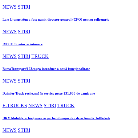
NEWS
STIRI
Lars Ljungström a fost numit director general (CFO) pentru cellcentric
NEWS
STIRI
IVECO Strator se întoarce
NEWS
STIRI
TRUCK
BursaTransport/123cargo introduce o nouă funcționalitate
NEWS
STIRI
Daimler Truck recheamă în service peste 131.000 de camioane
E-TRUCKS
NEWS
STIRI
TRUCK
DKV Mobility achiziționează pachetul majoritar de acțiuni la Tolltickets
NEWS
STIRI