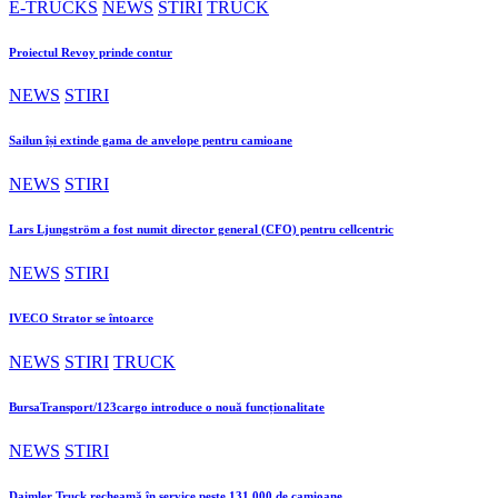
E-TRUCKS
NEWS
STIRI
TRUCK
Proiectul Revoy prinde contur
NEWS
STIRI
Sailun își extinde gama de anvelope pentru camioane
NEWS
STIRI
Lars Ljungström a fost numit director general (CFO) pentru cellcentric
NEWS
STIRI
IVECO Strator se întoarce
NEWS
STIRI
TRUCK
BursaTransport/123cargo introduce o nouă funcționalitate
NEWS
STIRI
Daimler Truck recheamă în service peste 131.000 de camioane