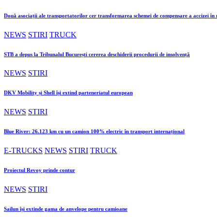
Două asociații ale transportatorilor cer transformarea schemei de compensare a accizei î
NEWS
STIRI
TRUCK
STB a depus la Tribunalul București cererea deschiderii procedurii de insolvență
NEWS
STIRI
DKV Mobility și Shell își extind parteneriatul european
NEWS
STIRI
Blue River: 26.123 km cu un camion 100% electric în transport internațional
E-TRUCKS
NEWS
STIRI
TRUCK
Proiectul Revoy prinde contur
NEWS
STIRI
Sailun își extinde gama de anvelope pentru camioane