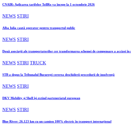
CNAIR: Aplicarea tarifelor TollRo va începe la 1 octombrie 2026
NEWS
STIRI
Alba Iulia caută operator pentru transportul public
NEWS
STIRI
Două asociații ale transportatorilor cer transformarea schemei de compensare a accizei î
NEWS
STIRI
TRUCK
STB a depus la Tribunalul București cererea deschiderii procedurii de insolvență
NEWS
STIRI
DKV Mobility și Shell își extind parteneriatul european
NEWS
STIRI
Blue River: 26.123 km cu un camion 100% electric în transport internațional