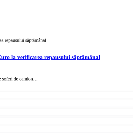
ea repausului săptămânal
uro la verificarea repausului săptămânal
de șoferi de camion…