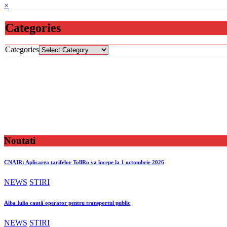
×
Categories
Categories
Noutati
CNAIR: Aplicarea tarifelor TollRo va începe la 1 octombrie 2026
NEWS
STIRI
Alba Iulia caută operator pentru transportul public
NEWS
STIRI