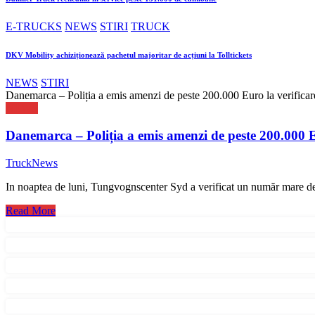
E-TRUCKS
NEWS
STIRI
TRUCK
DKV Mobility achiziționează pachetul majoritar de acțiuni la Tolltickets
NEWS
STIRI
Danemarca – Poliția a emis amenzi de peste 200.000 Euro la verificar
NEWS
Danemarca – Poliția a emis amenzi de peste 200.000 E
TruckNews
In noaptea de luni, Tungvognscenter Syd a verificat un număr mare 
Read More