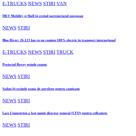
E-TRUCKS
NEWS
STIRI
VAN
DKV Mobility și Shell își extind parteneriatul european
NEWS
STIRI
Blue River: 26.123 km cu un camion 100% electric în transport internațional
E-TRUCKS
NEWS
STIRI
TRUCK
Proiectul Revoy prinde contur
NEWS
STIRI
Sailun își extinde gama de anvelope pentru camioane
NEWS
STIRI
Lars Ljungström a fost numit director general (CFO) pentru cellcentric
NEWS
STIRI