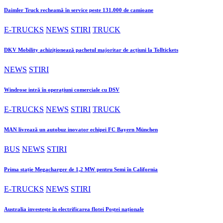
Daimler Truck recheamă în service peste 131.000 de camioane
E-TRUCKS
NEWS
STIRI
TRUCK
DKV Mobility achiziționează pachetul majoritar de acțiuni la Tolltickets
NEWS
STIRI
Windrose intră în operațiuni comerciale cu DSV
E-TRUCKS
NEWS
STIRI
TRUCK
MAN livrează un autobuz inovator echipei FC Bayern München
BUS
NEWS
STIRI
Prima stație Megacharger de 1,2 MW pentru Semi în California
E-TRUCKS
NEWS
STIRI
Australia investește în electrificarea flotei Poștei naționale