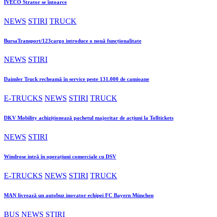
IVECO Strator se întoarce
NEWS
STIRI
TRUCK
BursaTransport/123cargo introduce o nouă funcționalitate
NEWS
STIRI
Daimler Truck recheamă în service peste 131.000 de camioane
E-TRUCKS
NEWS
STIRI
TRUCK
DKV Mobility achiziționează pachetul majoritar de acțiuni la Tolltickets
NEWS
STIRI
Windrose intră în operațiuni comerciale cu DSV
E-TRUCKS
NEWS
STIRI
TRUCK
MAN livrează un autobuz inovator echipei FC Bayern München
BUS
NEWS
STIRI