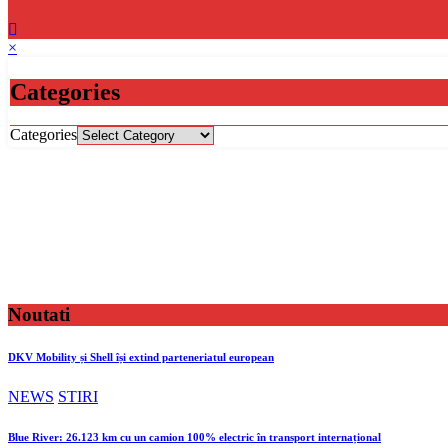
×
Categories
Categories
Noutati
DKV Mobility și Shell își extind parteneriatul european
NEWS
STIRI
Blue River: 26.123 km cu un camion 100% electric în transport internațional