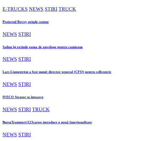
E-TRUCKS
NEWS
STIRI
TRUCK
Proiectul Revoy prinde contur
NEWS
STIRI
Sailun își extinde gama de anvelope pentru camioane
NEWS
STIRI
Lars Ljungström a fost numit director general (CFO) pentru cellcentric
NEWS
STIRI
IVECO Strator se întoarce
NEWS
STIRI
TRUCK
BursaTransport/123cargo introduce o nouă funcționalitate
NEWS
STIRI