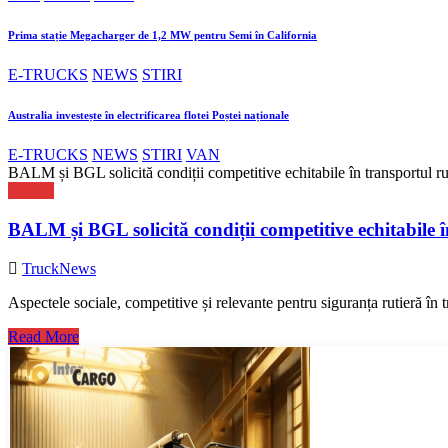
Prima stație Megacharger de 1,2 MW pentru Semi în California
E-TRUCKS
NEWS
STIRI
Australia investește în electrificarea flotei Poștei naționale
E-TRUCKS
NEWS
STIRI
VAN
BALM și BGL solicită condiții competitive echitabile în transportul ru
NEWS
BALM și BGL solicită condiții competitive echitabile î
TruckNews
Aspectele sociale, competitive și relevante pentru siguranța rutieră în 
Read More