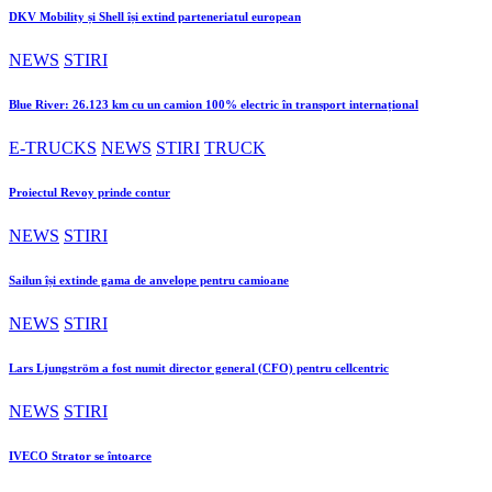
DKV Mobility și Shell își extind parteneriatul european
NEWS
STIRI
Blue River: 26.123 km cu un camion 100% electric în transport internațional
E-TRUCKS
NEWS
STIRI
TRUCK
Proiectul Revoy prinde contur
NEWS
STIRI
Sailun își extinde gama de anvelope pentru camioane
NEWS
STIRI
Lars Ljungström a fost numit director general (CFO) pentru cellcentric
NEWS
STIRI
IVECO Strator se întoarce