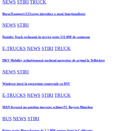
NEWS
STIRI
TRUCK
BursaTransport/123cargo introduce o nouă funcționalitate
NEWS
STIRI
Daimler Truck recheamă în service peste 131.000 de camioane
E-TRUCKS
NEWS
STIRI
TRUCK
DKV Mobility achiziționează pachetul majoritar de acțiuni la Tolltickets
NEWS
STIRI
Windrose intră în operațiuni comerciale cu DSV
E-TRUCKS
NEWS
STIRI
TRUCK
MAN livrează un autobuz inovator echipei FC Bayern München
BUS
NEWS
STIRI
Prima stație Megacharger de 1,2 MW pentru Semi în California