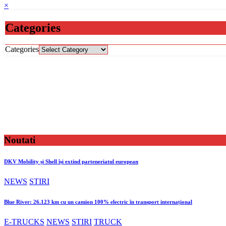
×
Categories
Categories
Noutati
DKV Mobility și Shell își extind parteneriatul european
NEWS
STIRI
Blue River: 26.123 km cu un camion 100% electric în transport internațional
E-TRUCKS
NEWS
STIRI
TRUCK