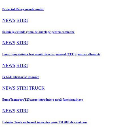
Proiectul Revoy prinde contur
NEWS
STIRI
Sailun își extinde gama de anvelope pentru camioane
NEWS
STIRI
Lars Ljungström a fost numit director general (CFO) pentru cellcentric
NEWS
STIRI
IVECO Strator se întoarce
NEWS
STIRI
TRUCK
BursaTransport/123cargo introduce o nouă funcționalitate
NEWS
STIRI
Daimler Truck recheamă în service peste 131.000 de camioane