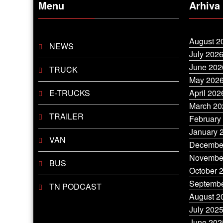
Menu
Arhiva
August 2
NEWS
July 202
June 202
TRUCK
May 202
E-TRUCKS
April 202
March 20
TRAILER
February
January 
VAN
Decembe
Novembe
BUS
October 
Septembe
TN PODCAST
August 2
July 202
June 202