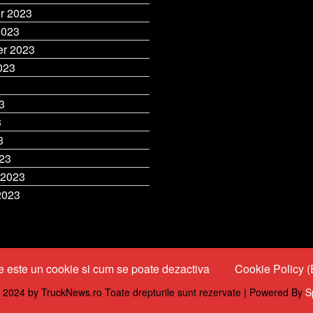
r 2023
2023
r 2023
023
3
3
3
3
23
 2023
2023
 este un cookie si cum se poate dezactiva
Cookie Policy 
 2024 by TruckNews.ro Toate drepturile sunt rezervate | Powered By
S