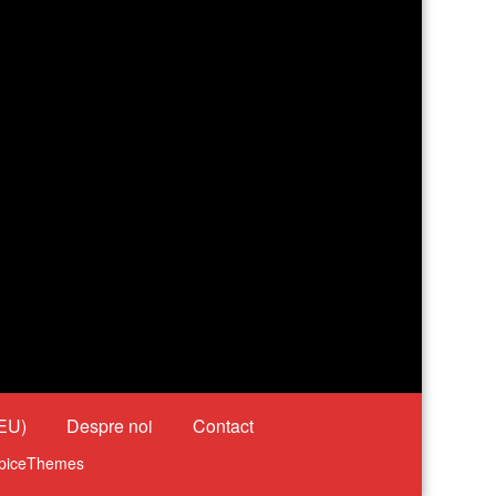
(EU)
Despre noi
Contact
piceThemes