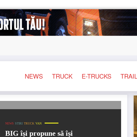
inde contur
Sailun își extinde gama de anvelope pentr
NEWS
TRUCK
E-TRUCKS
TRAI
NEWS
STIRI
orul de închiriere de vehicule comerciale
NEWS
STIRI
TRUCK
VAN
BIG își propune să își