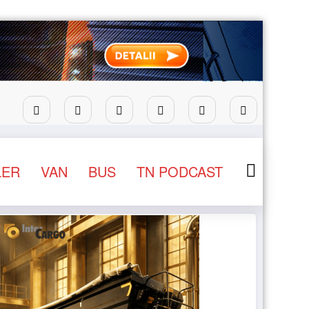
u camioane
Lars Ljungström a fost numit director genera
LER
VAN
BUS
TN PODCAST
NEWS
STIRI