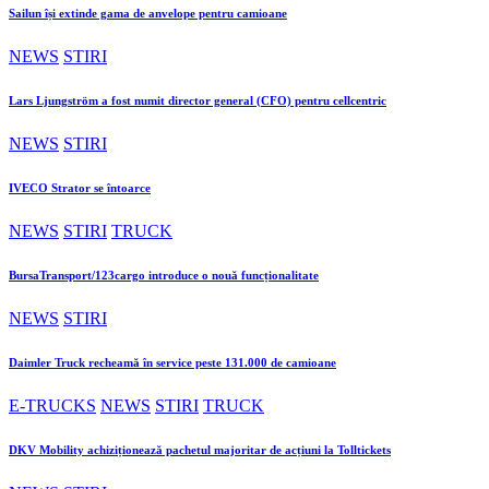
Sailun își extinde gama de anvelope pentru camioane
NEWS
STIRI
Lars Ljungström a fost numit director general (CFO) pentru cellcentric
NEWS
STIRI
IVECO Strator se întoarce
NEWS
STIRI
TRUCK
BursaTransport/123cargo introduce o nouă funcționalitate
NEWS
STIRI
Daimler Truck recheamă în service peste 131.000 de camioane
E-TRUCKS
NEWS
STIRI
TRUCK
DKV Mobility achiziționează pachetul majoritar de acțiuni la Tolltickets