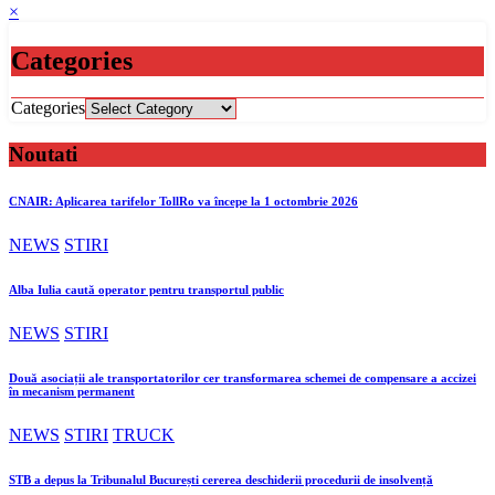
×
Categories
Categories
Noutati
CNAIR: Aplicarea tarifelor TollRo va începe la 1 octombrie 2026
NEWS
STIRI
Alba Iulia caută operator pentru transportul public
NEWS
STIRI
Două asociații ale transportatorilor cer transformarea schemei de compensare a accizei
în mecanism permanent
NEWS
STIRI
TRUCK
STB a depus la Tribunalul București cererea deschiderii procedurii de insolvență