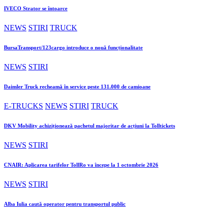
IVECO Strator se întoarce
NEWS
STIRI
TRUCK
BursaTransport/123cargo introduce o nouă funcționalitate
NEWS
STIRI
Daimler Truck recheamă în service peste 131.000 de camioane
E-TRUCKS
NEWS
STIRI
TRUCK
DKV Mobility achiziționează pachetul majoritar de acțiuni la Tolltickets
NEWS
STIRI
CNAIR: Aplicarea tarifelor TollRo va începe la 1 octombrie 2026
NEWS
STIRI
Alba Iulia caută operator pentru transportul public