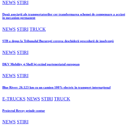
NEWS
STIRI
Două asociații ale transportatorilor cer transformarea schemei de compensare a accizei
în mecanism permanent
NEWS
STIRI
TRUCK
STB a depus la Tribunalul București cererea deschiderii procedurii de insolvență
NEWS
STIRI
DKV Mobility și Shell își extind parteneriatul european
NEWS
STIRI
Blue River: 26.123 km cu un camion 100% electric în transport internațional
E-TRUCKS
NEWS
STIRI
TRUCK
Proiectul Revoy prinde contur
NEWS
STIRI