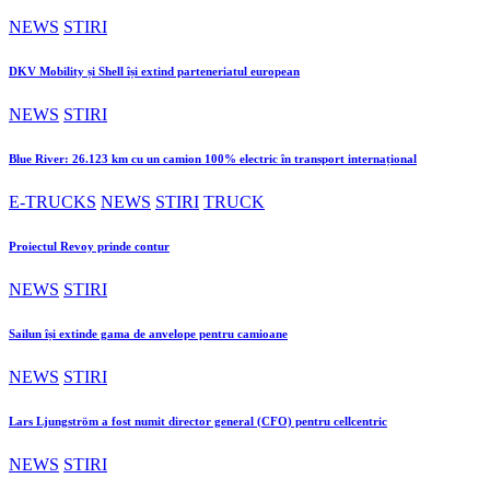
NEWS
STIRI
DKV Mobility și Shell își extind parteneriatul european
NEWS
STIRI
Blue River: 26.123 km cu un camion 100% electric în transport internațional
E-TRUCKS
NEWS
STIRI
TRUCK
Proiectul Revoy prinde contur
NEWS
STIRI
Sailun își extinde gama de anvelope pentru camioane
NEWS
STIRI
Lars Ljungström a fost numit director general (CFO) pentru cellcentric
NEWS
STIRI