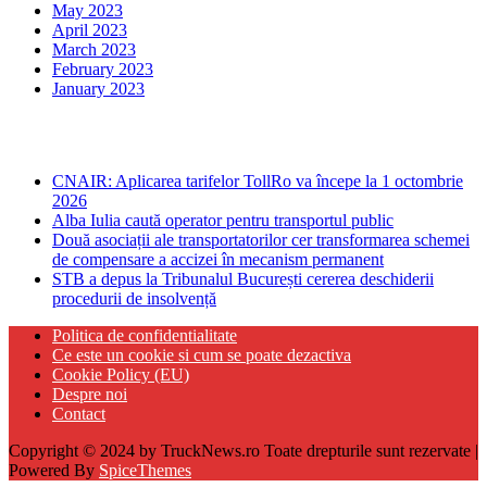
May 2023
April 2023
March 2023
February 2023
January 2023
Ultima ora
CNAIR: Aplicarea tarifelor TollRo va începe la 1 octombrie
2026
Alba Iulia caută operator pentru transportul public
Două asociații ale transportatorilor cer transformarea schemei
de compensare a accizei în mecanism permanent
STB a depus la Tribunalul București cererea deschiderii
procedurii de insolvență
Politica de confidentialitate
Ce este un cookie si cum se poate dezactiva
Cookie Policy (EU)
Despre noi
Contact
Copyright © 2024 by TruckNews.ro Toate drepturile sunt rezervate |
Powered By
SpiceThemes