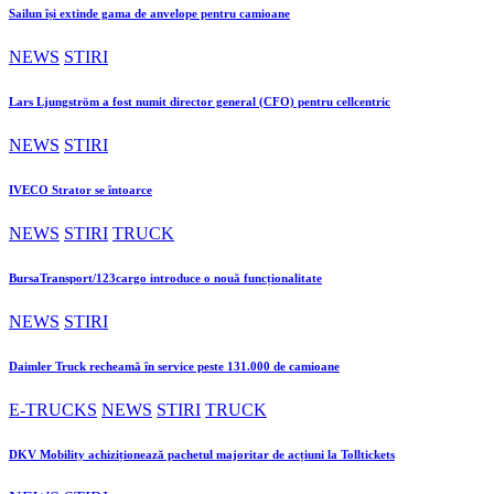
Sailun își extinde gama de anvelope pentru camioane
NEWS
STIRI
Lars Ljungström a fost numit director general (CFO) pentru cellcentric
NEWS
STIRI
IVECO Strator se întoarce
NEWS
STIRI
TRUCK
BursaTransport/123cargo introduce o nouă funcționalitate
NEWS
STIRI
Daimler Truck recheamă în service peste 131.000 de camioane
E-TRUCKS
NEWS
STIRI
TRUCK
DKV Mobility achiziționează pachetul majoritar de acțiuni la Tolltickets