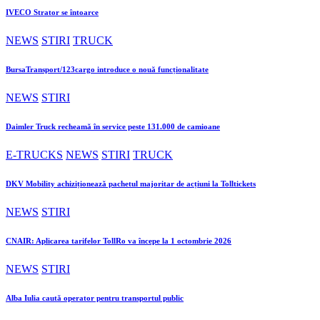
IVECO Strator se întoarce
NEWS
STIRI
TRUCK
BursaTransport/123cargo introduce o nouă funcționalitate
NEWS
STIRI
Daimler Truck recheamă în service peste 131.000 de camioane
E-TRUCKS
NEWS
STIRI
TRUCK
DKV Mobility achiziționează pachetul majoritar de acțiuni la Tolltickets
NEWS
STIRI
CNAIR: Aplicarea tarifelor TollRo va începe la 1 octombrie 2026
NEWS
STIRI
Alba Iulia caută operator pentru transportul public