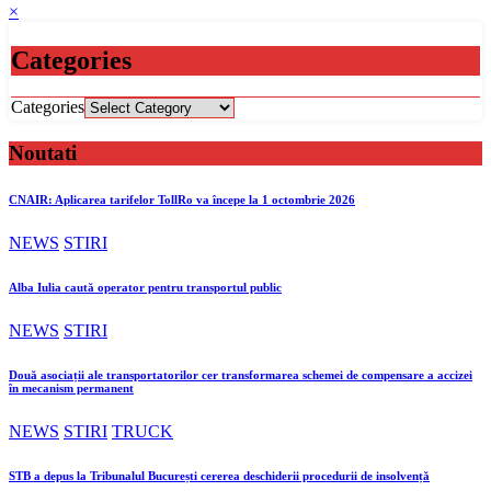
×
Categories
Categories
Noutati
CNAIR: Aplicarea tarifelor TollRo va începe la 1 octombrie 2026
NEWS
STIRI
Alba Iulia caută operator pentru transportul public
NEWS
STIRI
Două asociații ale transportatorilor cer transformarea schemei de compensare a accizei
în mecanism permanent
NEWS
STIRI
TRUCK
STB a depus la Tribunalul București cererea deschiderii procedurii de insolvență