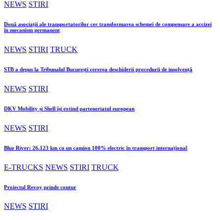
NEWS
STIRI
Două asociații ale transportatorilor cer transformarea schemei de compensare a accizei
în mecanism permanent
NEWS
STIRI
TRUCK
STB a depus la Tribunalul București cererea deschiderii procedurii de insolvență
NEWS
STIRI
DKV Mobility și Shell își extind parteneriatul european
NEWS
STIRI
Blue River: 26.123 km cu un camion 100% electric în transport internațional
E-TRUCKS
NEWS
STIRI
TRUCK
Proiectul Revoy prinde contur
NEWS
STIRI