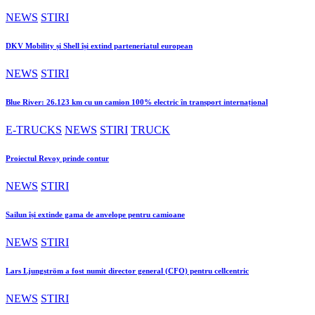
NEWS
STIRI
DKV Mobility și Shell își extind parteneriatul european
NEWS
STIRI
Blue River: 26.123 km cu un camion 100% electric în transport internațional
E-TRUCKS
NEWS
STIRI
TRUCK
Proiectul Revoy prinde contur
NEWS
STIRI
Sailun își extinde gama de anvelope pentru camioane
NEWS
STIRI
Lars Ljungström a fost numit director general (CFO) pentru cellcentric
NEWS
STIRI