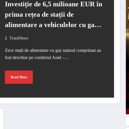
Investiție de 6,5 milioane EUR în
prima rețea de stații de
alimentare a vehiculelor cu gaz
natural comprimat, din
TruckNews
România
Zece stații de alimentare cu gaz natural comprimat au
fost deschise pe coridorul Arad –…
Read More