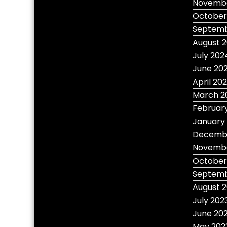
Novembe
October
Septemb
August 
July 202
June 20
April 20
March 2
Februar
January
Decembe
Novembe
October
Septemb
August 
July 202
June 20
May 202