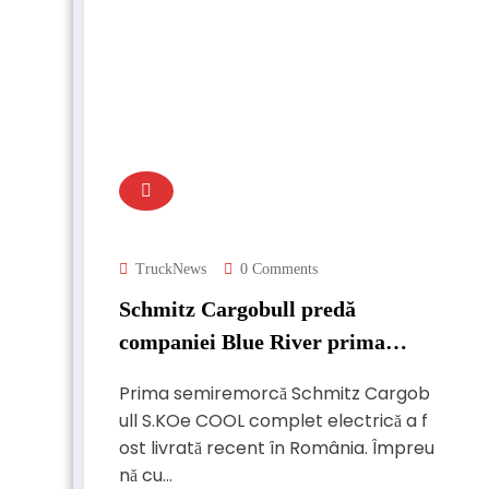
TruckNews
0 Comments
Schmitz Cargobull predă
companiei Blue River prima
semiremorcă S.KOe COOL
Prima semiremorcă Schmitz Cargob
complet electrică din România
ull S.KOe COOL complet electrică a f
ost livrată recent în România. Împreu
nă cu…