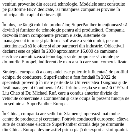
venituri provenite din această tehnologie. Modelele sunt construite
pe platforme BEV dedicate, iar finanțarea companiei provine în
principal din capital de investiții.
În plus, pe lângă rolul de producător, SuperPanther intenționează să
devină și furnizor de tehnologie pentru alți producători. Compania
dezvoltă intern componente precum e-axle, sistemele de
management termic și platforma software a vehiculului, pe care
intenționează să le ofere și altor parteneri din industrie. Obiectivul
declarat este ca până în 2030 aproximativ 16.000 de camioane
electrice care utilizează tehnologia sa de propulsie să circule pe
drumurile Europei, indiferent de marca sub care sunt comercializate.
Strategia europeană a companiei este puternic influențată de profilul
echipei de conducere. SuperPanther a fost fondată în 2022 de
specialiști proveniți în mare parte de la Universitatea Tsinghua și de
foști manageri ai Continental AG. Printre aceștia se numără CEO-ul
Liu Chao și Dr. Michael Ruf, care a condus anterior divizia de
vehicule comerciale a Continental și care ocupă în prezent funcția de
președinte al SuperPanther Europa.
În China, compania are sediul în Xiamen și operează mai multe
centre de producție și cercetare. Potrivit conducerii europene, câteva
sute de camioane electrice SuperPanther circulă deja pe drumurile
din China. Europa devine astfel prima piață de export a startup-ului.