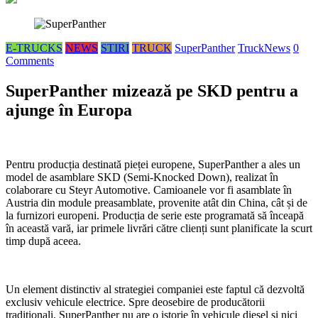
E-TRUCKS
NEWS
STIRI
TRUCK
SuperPanther
TruckNews
0
Comments
SuperPanther mizează pe SKD pentru a
ajunge în Europa
Pentru producția destinată pieței europene, SuperPanther a ales un
model de asamblare SKD (Semi-Knocked Down), realizat în
colaborare cu Steyr Automotive. Camioanele vor fi asamblate în
Austria din module preasamblate, provenite atât din China, cât și de
la furnizori europeni. Producția de serie este programată să înceapă
în această vară, iar primele livrări către clienți sunt planificate la scurt
timp după aceea.
Un element distinctiv al strategiei companiei este faptul că dezvoltă
exclusiv vehicule electrice. Spre deosebire de producătorii
tradiționali, SuperPanther nu are o istorie în vehicule diesel și nici