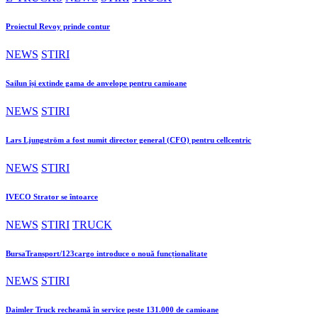
Proiectul Revoy prinde contur
NEWS
STIRI
Sailun își extinde gama de anvelope pentru camioane
NEWS
STIRI
Lars Ljungström a fost numit director general (CFO) pentru cellcentric
NEWS
STIRI
IVECO Strator se întoarce
NEWS
STIRI
TRUCK
BursaTransport/123cargo introduce o nouă funcționalitate
NEWS
STIRI
Daimler Truck recheamă în service peste 131.000 de camioane