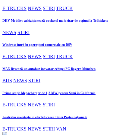
E-TRUCKS
NEWS
STIRI
TRUCK
DKV Mobility achiziționează pachetul majoritar de acțiuni la Tolltickets
NEWS
STIRI
Windrose intră în operațiuni comerciale cu DSV
E-TRUCKS
NEWS
STIRI
TRUCK
MAN livrează un autobuz inovator echipei FC Bayern München
BUS
NEWS
STIRI
Prima stație Megacharger de 1,2 MW pentru Semi în California
E-TRUCKS
NEWS
STIRI
Australia investește în electrificarea flotei Poștei naționale
E-TRUCKS
NEWS
STIRI
VAN