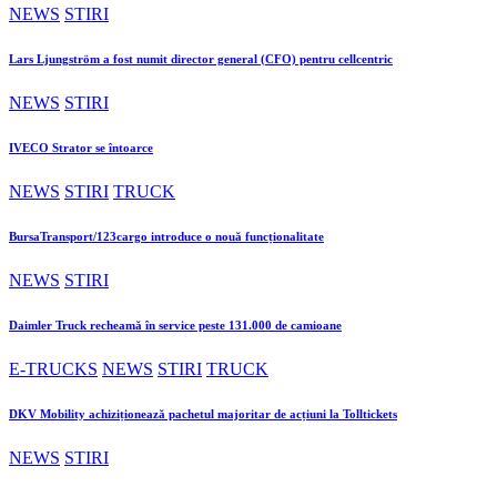
NEWS
STIRI
Lars Ljungström a fost numit director general (CFO) pentru cellcentric
NEWS
STIRI
IVECO Strator se întoarce
NEWS
STIRI
TRUCK
BursaTransport/123cargo introduce o nouă funcționalitate
NEWS
STIRI
Daimler Truck recheamă în service peste 131.000 de camioane
E-TRUCKS
NEWS
STIRI
TRUCK
DKV Mobility achiziționează pachetul majoritar de acțiuni la Tolltickets
NEWS
STIRI