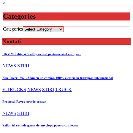
×
Categories
Categories
Noutati
DKV Mobility și Shell își extind parteneriatul european
NEWS
STIRI
Blue River: 26.123 km cu un camion 100% electric în transport internațional
E-TRUCKS
NEWS
STIRI
TRUCK
Proiectul Revoy prinde contur
NEWS
STIRI
Sailun își extinde gama de anvelope pentru camioane