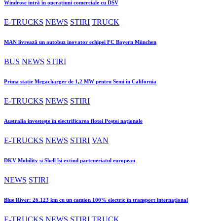
Windrose intră în operațiuni comerciale cu DSV
E-TRUCKS
NEWS
STIRI
TRUCK
MAN livrează un autobuz inovator echipei FC Bayern München
BUS
NEWS
STIRI
Prima stație Megacharger de 1,2 MW pentru Semi în California
E-TRUCKS
NEWS
STIRI
Australia investește în electrificarea flotei Poștei naționale
E-TRUCKS
NEWS
STIRI
VAN
DKV Mobility și Shell își extind parteneriatul european
NEWS
STIRI
Blue River: 26.123 km cu un camion 100% electric în transport internațional
E-TRUCKS
NEWS
STIRI
TRUCK