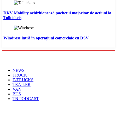
DKV Mobility achiziționează pachetul majoritar de acțiuni la
Tolltickets
Windrose intră în operațiuni comerciale cu DSV
Menu
NEWS
TRUCK
E-TRUCKS
TRAILER
VAN
BUS
TN PODCAST
Arhiva