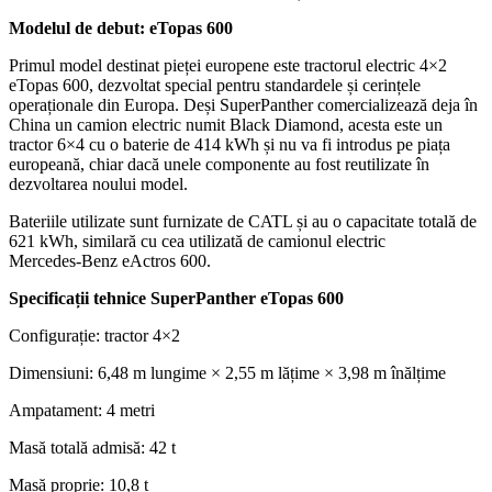
Modelul de debut: eTopas 600
Primul model destinat pieței europene este tractorul electric 4×2
eTopas 600, dezvoltat special pentru standardele și cerințele
operaționale din Europa. Deși SuperPanther comercializează deja în
China un camion electric numit Black Diamond, acesta este un
tractor 6×4 cu o baterie de 414 kWh și nu va fi introdus pe piața
europeană, chiar dacă unele componente au fost reutilizate în
dezvoltarea noului model.
Bateriile utilizate sunt furnizate de CATL și au o capacitate totală de
621 kWh, similară cu cea utilizată de camionul electric
Mercedes‑Benz eActros 600.
Specificații tehnice SuperPanther eTopas 600
Configurație: tractor 4×2
Dimensiuni: 6,48 m lungime × 2,55 m lățime × 3,98 m înălțime
Ampatament: 4 metri
Masă totală admisă: 42 t
Masă proprie: 10,8 t