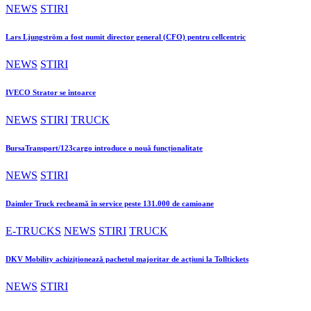
NEWS
STIRI
Lars Ljungström a fost numit director general (CFO) pentru cellcentric
NEWS
STIRI
IVECO Strator se întoarce
NEWS
STIRI
TRUCK
BursaTransport/123cargo introduce o nouă funcționalitate
NEWS
STIRI
Daimler Truck recheamă în service peste 131.000 de camioane
E-TRUCKS
NEWS
STIRI
TRUCK
DKV Mobility achiziționează pachetul majoritar de acțiuni la Tolltickets
NEWS
STIRI