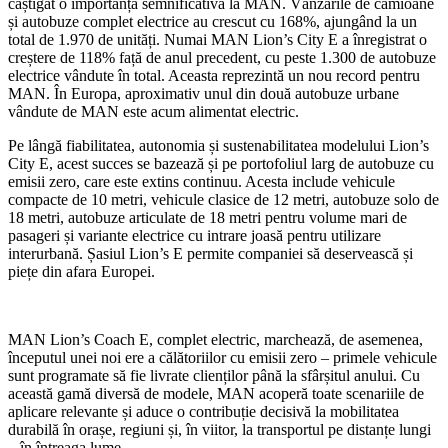
câștigat o importanță semnificativă la MAN. Vânzările de camioane
și autobuze complet electrice au crescut cu 168%, ajungând la un
total de 1.970 de unități. Numai MAN Lion’s City E a înregistrat o
creștere de 118% față de anul precedent, cu peste 1.300 de autobuze
electrice vândute în total. Aceasta reprezintă un nou record pentru
MAN. În Europa, aproximativ unul din două autobuze urbane
vândute de MAN este acum alimentat electric.
Pe lângă fiabilitatea, autonomia și sustenabilitatea modelului Lion’s
City E, acest succes se bazează și pe portofoliul larg de autobuze cu
emisii zero, care este extins continuu. Acesta include vehicule
compacte de 10 metri, vehicule clasice de 12 metri, autobuze solo de
18 metri, autobuze articulate de 18 metri pentru volume mari de
pasageri și variante electrice cu intrare joasă pentru utilizare
interurbană. Șasiul Lion’s E permite companiei să deservească și
piețe din afara Europei.
MAN Lion’s Coach E, complet electric, marchează, de asemenea,
începutul unei noi ere a călătoriilor cu emisii zero – primele vehicule
sunt programate să fie livrate clienților până la sfârșitul anului. Cu
această gamă diversă de modele, MAN acoperă toate scenariile de
aplicare relevante și aduce o contribuție decisivă la mobilitatea
durabilă în orașe, regiuni și, în viitor, la transportul pe distanțe lungi
– în întreaga lume.