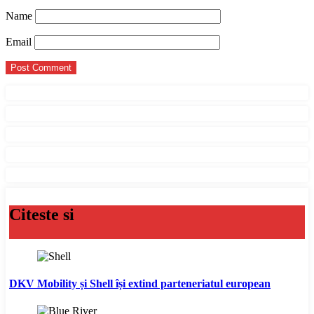
Name
Email
Citeste si
DKV Mobility și Shell își extind parteneriatul european