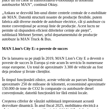
joace un rol cheie în transformarea e-mobilității în domeniul
autobuzelor MAN”, continuă Oktay.
„Ankara se dezvoltă într-unul dintre centrele centrale de e-mobilitate
ale MAN. Datorită structurii noastre de producție flexibile, putem
fabrica atât diverse modele de autobuze electrice, cât și autobuze cu
motor convențional pe aceeași linie de producție. Acest lucru ne
permite să răspundem eficient diferitelor cerințe ale pieței”,
subliniază Mehmet Șermet, șeful departamentului de producție
autobuze la MAN Truck & Bus.
MAN Lion’s City E: o poveste de succes
De la lansarea sa pe piață în 2019, MAN Lion’s City E a devenit o
poveste de succes în Europa și este acum în serviciu în numeroase
orașe europene. Un total de aproximativ 3.300 de vehicule au fost
deja produse și livrate clienților.
În timpul funcționării zilnice, aceste vehicule au parcurs împreună
aproximativ 250 de milioane de kilometri, economisind aproximativ
150.000 de tone de CO2 în comparație cu autobuzele diesel
convenționale, datorită funcționării lor fără emisii locale.
Creșterea cifrelor de vânzări subliniază impresionant această
dezvoltare dinamică. În anul fiscal 2025, mobilitatea electrică a