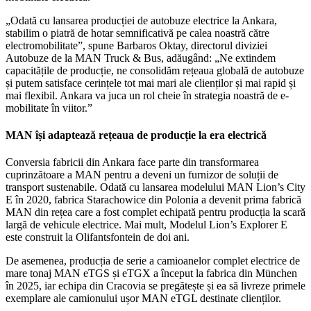
„Odată cu lansarea producției de autobuze electrice la Ankara,
stabilim o piatră de hotar semnificativă pe calea noastră către
electromobilitate”, spune Barbaros Oktay, directorul diviziei
Autobuze de la MAN Truck & Bus, adăugând: „Ne extindem
capacitățile de producție, ne consolidăm rețeaua globală de autobuze
și putem satisface cerințele tot mai mari ale clienților și mai rapid și
mai flexibil. Ankara va juca un rol cheie în strategia noastră de e-
mobilitate în viitor.”
MAN își adaptează rețeaua de producție la era electrică
Conversia fabricii din Ankara face parte din transformarea
cuprinzătoare a MAN pentru a deveni un furnizor de soluții de
transport sustenabile. Odată cu lansarea modelului MAN Lion’s City
E în 2020, fabrica Starachowice din Polonia a devenit prima fabrică
MAN din rețea care a fost complet echipată pentru producția la scară
largă de vehicule electrice. Mai mult, Modelul Lion’s Explorer E
este construit la Olifantsfontein de doi ani.
De asemenea, producția de serie a camioanelor complet electrice de
mare tonaj MAN eTGS și eTGX a început la fabrica din München
în 2025, iar echipa din Cracovia se pregătește și ea să livreze primele
exemplare ale camionului ușor MAN eTGL destinate clienților.