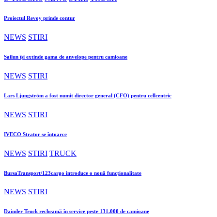
Proiectul Revoy prinde contur
NEWS
STIRI
Sailun își extinde gama de anvelope pentru camioane
NEWS
STIRI
Lars Ljungström a fost numit director general (CFO) pentru cellcentric
NEWS
STIRI
IVECO Strator se întoarce
NEWS
STIRI
TRUCK
BursaTransport/123cargo introduce o nouă funcționalitate
NEWS
STIRI
Daimler Truck recheamă în service peste 131.000 de camioane