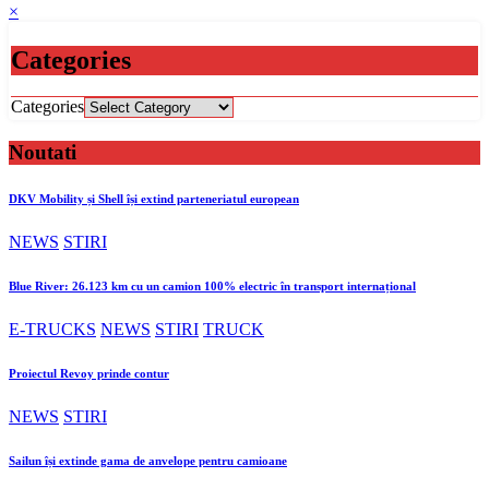
×
Categories
Categories
Noutati
DKV Mobility și Shell își extind parteneriatul european
NEWS
STIRI
Blue River: 26.123 km cu un camion 100% electric în transport internațional
E-TRUCKS
NEWS
STIRI
TRUCK
Proiectul Revoy prinde contur
NEWS
STIRI
Sailun își extinde gama de anvelope pentru camioane