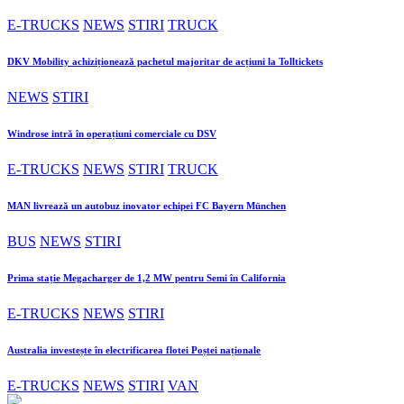
E-TRUCKS
NEWS
STIRI
TRUCK
DKV Mobility achiziționează pachetul majoritar de acțiuni la Tolltickets
NEWS
STIRI
Windrose intră în operațiuni comerciale cu DSV
E-TRUCKS
NEWS
STIRI
TRUCK
MAN livrează un autobuz inovator echipei FC Bayern München
BUS
NEWS
STIRI
Prima stație Megacharger de 1,2 MW pentru Semi în California
E-TRUCKS
NEWS
STIRI
Australia investește în electrificarea flotei Poștei naționale
E-TRUCKS
NEWS
STIRI
VAN