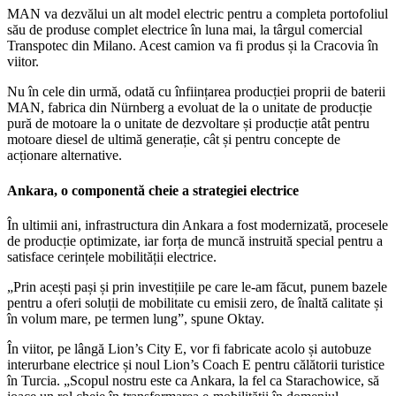
MAN va dezvălui un alt model electric pentru a completa portofoliul
său de produse complet electrice în luna mai, la târgul comercial
Transpotec din Milano. Acest camion va fi produs și la Cracovia în
viitor.
Nu în cele din urmă, odată cu înființarea producției proprii de baterii
MAN, fabrica din Nürnberg a evoluat de la o unitate de producție
pură de motoare la o unitate de dezvoltare și producție atât pentru
motoare diesel de ultimă generație, cât și pentru concepte de
acționare alternative.
Ankara, o componentă cheie a strategiei electrice
În ultimii ani, infrastructura din Ankara a fost modernizată, procesele
de producție optimizate, iar forța de muncă instruită special pentru a
satisface cerințele mobilității electrice.
„Prin acești pași și prin investițiile pe care le-am făcut, punem bazele
pentru a oferi soluții de mobilitate cu emisii zero, de înaltă calitate și
în volum mare, pe termen lung”, spune Oktay.
În viitor, pe lângă Lion’s City E, vor fi fabricate acolo și autobuze
interurbane electrice și noul Lion’s Coach E pentru călătorii turistice
în Turcia. „Scopul nostru este ca Ankara, la fel ca Starachowice, să