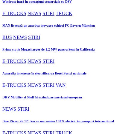
Windrose intră în operațiuni comerciale cu DSV
E-TRUCKS
NEWS
STIRI
TRUCK
MAN livrează un autobuz inovator echipei FC Bayern München
BUS
NEWS
STIRI
Prima stație Megacharger de 1,2 MW pentru Semi în California
E-TRUCKS
NEWS
STIRI
Australia investește în electrificarea flotei Poștei naționale
E-TRUCKS
NEWS
STIRI
VAN
DKV Mobility și Shell își extind parteneriatul european
NEWS
STIRI
Blue River: 26.123 km cu un camion 100% electric în transport internațional
E-TRUCKS
NEWS
STIRI
TRUCK