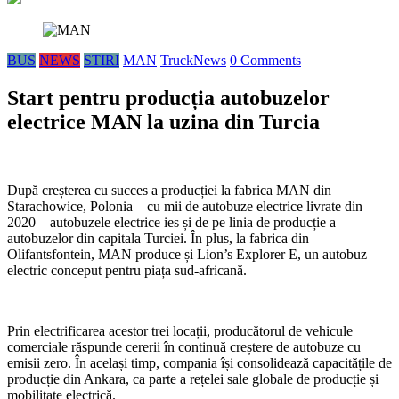
BUS
NEWS
STIRI
MAN
TruckNews
0 Comments
Start pentru producția autobuzelor
electrice MAN la uzina din Turcia
După creșterea cu succes a producției la fabrica MAN din
Starachowice, Polonia – cu mii de autobuze electrice livrate din
2020 – autobuzele electrice ies și de pe linia de producție a
autobuzelor din capitala Turciei. În plus, la fabrica din
Olifantsfontein, MAN produce și Lion’s Explorer E, un autobuz
electric conceput pentru piața sud-africană.
Prin electrificarea acestor trei locații, producătorul de vehicule
comerciale răspunde cererii în continuă creștere de autobuze cu
emisii zero. În același timp, compania își consolidează capacitățile de
producție din Ankara, ca parte a rețelei sale globale de producție și
mobilitate electrică.