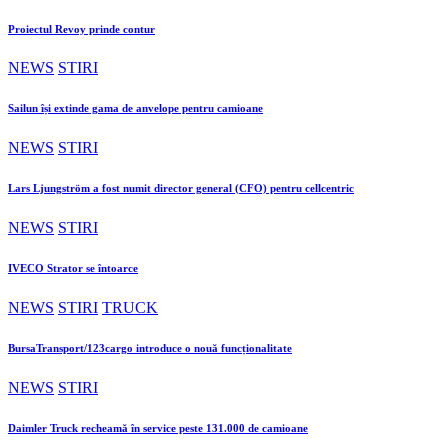
Proiectul Revoy prinde contur
NEWS
STIRI
Sailun își extinde gama de anvelope pentru camioane
NEWS
STIRI
Lars Ljungström a fost numit director general (CFO) pentru cellcentric
NEWS
STIRI
IVECO Strator se întoarce
NEWS
STIRI
TRUCK
BursaTransport/123cargo introduce o nouă funcționalitate
NEWS
STIRI
Daimler Truck recheamă în service peste 131.000 de camioane