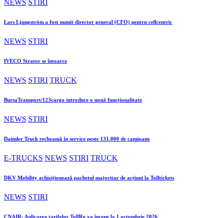
NEWS
STIRI
Lars Ljungström a fost numit director general (CFO) pentru cellcentric
NEWS
STIRI
IVECO Strator se întoarce
NEWS
STIRI
TRUCK
BursaTransport/123cargo introduce o nouă funcționalitate
NEWS
STIRI
Daimler Truck recheamă în service peste 131.000 de camioane
E-TRUCKS
NEWS
STIRI
TRUCK
DKV Mobility achiziționează pachetul majoritar de acțiuni la Tolltickets
NEWS
STIRI
CNAIR: Aplicarea tarifelor TollRo va începe la 1 octombrie 2026