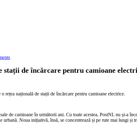
ments
de stații de încărcare pentru camioane electr
 o rețea națională de stații de încărcare pentru camioane electrice.
ei sale de camioane în următorii ani. Cu toate acestea, PostNL nu și-a înce
 urbană. Noua inițiativă, însă, se concentrează și pe rute mai lungi și t