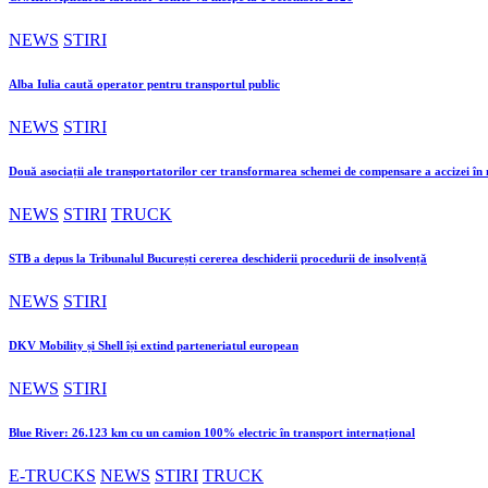
NEWS
STIRI
Alba Iulia caută operator pentru transportul public
NEWS
STIRI
Două asociații ale transportatorilor cer transformarea schemei de compensare a accizei î
NEWS
STIRI
TRUCK
STB a depus la Tribunalul București cererea deschiderii procedurii de insolvență
NEWS
STIRI
DKV Mobility și Shell își extind parteneriatul european
NEWS
STIRI
Blue River: 26.123 km cu un camion 100% electric în transport internațional
E-TRUCKS
NEWS
STIRI
TRUCK