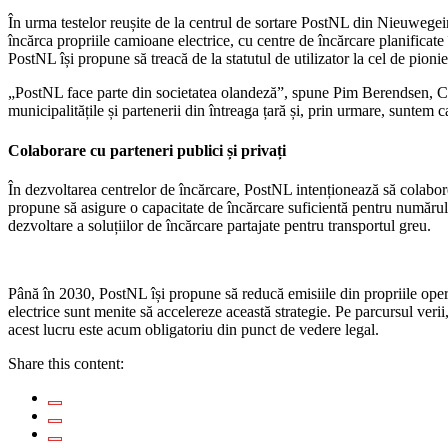
În urma testelor reușite de la centrul de sortare PostNL din Nieuwegein
încărca propriile camioane electrice, cu centre de încărcare planificate î
PostNL își propune să treacă de la statutul de utilizator la cel de pionier
„PostNL face parte din societatea olandeză”, spune Pim Berendsen, CEO
municipalitățile și partenerii din întreaga țară și, prin urmare, suntem c
Colaborare cu parteneri publici și privați
În dezvoltarea centrelor de încărcare, PostNL intenționează să colaboreze
propune să asigure o capacitate de încărcare suficientă pentru numărul 
dezvoltare a soluțiilor de încărcare partajate pentru transportul greu.
Până în 2030, PostNL își propune să reducă emisiile din propriile oper
electrice sunt menite să accelereze această strategie. Pe parcursul veri
acest lucru este acum obligatoriu din punct de vedere legal.
Share this content: