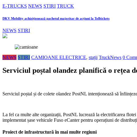
E-TRUCKS
NEWS
STIRI
TRUCK
DKV Mobility achiziționează pachetul majoritar de acțiuni la Tolltickets
NEWS
STIRI
NEWS
STIRI
CAMIOANE ELECTRICE
,
stații
TruckNews
0 Com
Serviciul poștal olandez planifică o rețea 
Serviciul poștal și de colete olandez PostNL intenționează să înființeze
La fel ca multe alte organizații, PostNL lucrează la electrificarea flot
implementat șase vehicule Fuso eCanter pentru operațiuni de distribuție
Proiect de infrastructură în mai multe regiuni