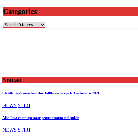
Categories
Categories
Noutati
CNAIR: Aplicarea tarifelor TollRo va începe la 1 octombrie 2026
NEWS
STIRI
Alba Iulia caută operator pentru transportul public
NEWS
STIRI