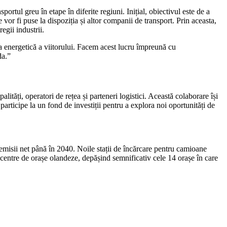
tul greu în etape în diferite regiuni. Inițial, obiectivul este de a
e vor fi puse la dispoziția și altor companii de transport. Prin aceasta,
egii industrii.
 energetică a viitorului. Facem acest lucru împreună cu
da.”
ități, operatori de rețea și parteneri logistici. Această colaborare își
rticipe la un fond de investiții pentru a explora noi oportunități de
emisii net până în 2040. Noile stații de încărcare pentru camioane
e centre de orașe olandeze, depășind semnificativ cele 14 orașe în care