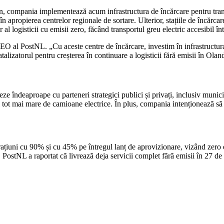
, compania implementează acum infrastructura de încărcare pentru transpor
n apropierea centrelor regionale de sortare. Ulterior, stațiile de încărcar
 al logisticii cu emisii zero, făcând transportul greu electric accesibil într
 al PostNL. „Cu aceste centre de încărcare, investim în infrastructura
atalizatorul pentru creșterea în continuare a logisticii fără emisii în Olan
 îndeaproape cu parteneri strategici publici și privați, inclusiv municipal
tot mai mare de camioane electrice. În plus, compania intenționează să pa
ațiuni cu 90% și cu 45% pe întregul lanț de aprovizionare, vizând zero 
i, PostNL a raportat că livrează deja servicii complet fără emisii în 27 d