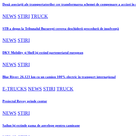
Două asociații ale transportatorilor cer transformarea schemei de compensare a accizei î
NEWS
STIRI
TRUCK
STB a depus la Tribunalul București cererea deschiderii procedurii de insolvență
NEWS
STIRI
DKV Mobility și Shell își extind parteneriatul european
NEWS
STIRI
Blue River: 26.123 km cu un camion 100% electric în transport internațional
E-TRUCKS
NEWS
STIRI
TRUCK
Proiectul Revoy prinde contur
NEWS
STIRI
Sailun își extinde gama de anvelope pentru camioane