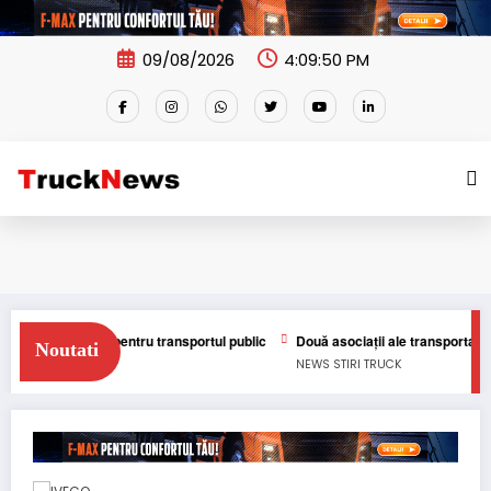
Skip
to
content
09/08/2026
4:09:50 PM
ută operator pentru transportul public
Două asociații ale transportatorilo
Noutati
NEWS
STIRI
TRUCK