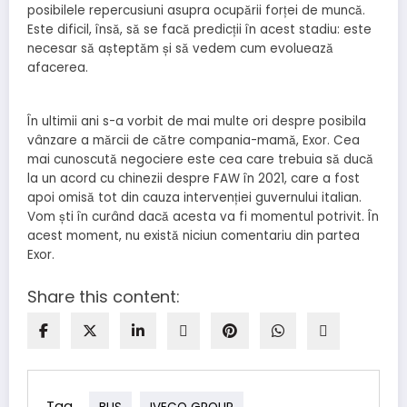
posibilele repercusiuni asupra ocupării forței de muncă.
Este dificil, însă, să se facă predicții în acest stadiu: este
necesar să așteptăm și să vedem cum evoluează
afacerea.
În ultimii ani s-a vorbit de mai multe ori despre posibila
vânzare a mărcii de către compania-mamă, Exor. Cea
mai cunoscută negociere este cea care trebuia să ducă
la un acord cu chinezii despre FAW în 2021, care a fost
apoi omisă tot din cauza intervenției guvernului italian.
Vom ști în curând dacă acesta va fi momentul potrivit. În
acest moment, nu există niciun comentariu din partea
Exor.
Share this content:
Tag
BUS
IVECO GROUP