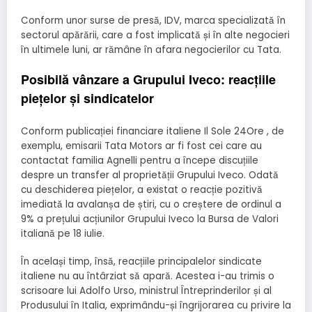
Conform unor surse de presă, IDV, marca specializată în
sectorul apărării, care a fost implicată și în alte negocieri
în ultimele luni, ar rămâne în afara negocierilor cu Tata.
Posibilă vânzare a Grupului Iveco: reacțiile
piețelor și sindicatelor
Conform publicației financiare italiene Il Sole 24Ore , de
exemplu, emisarii Tata Motors ar fi fost cei care au
contactat familia Agnelli pentru a începe discuțiile
despre un transfer al proprietății Grupului Iveco. Odată
cu deschiderea piețelor, a existat o reacție pozitivă
imediată la avalanșa de știri, cu o creștere de ordinul a
9% a prețului acțiunilor Grupului Iveco la Bursa de Valori
italiană pe 18 iulie.
În același timp, însă, reacțiile principalelor sindicate
italiene nu au întârziat să apară. Acestea i-au trimis o
scrisoare lui Adolfo Urso, ministrul Întreprinderilor și al
Produsului în Italia, exprimându-și îngrijorarea cu privire la