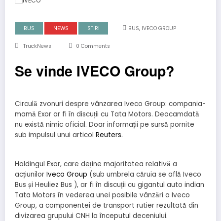
,
BUS
NEWS
STIRI
BUS
IVECO GROUP
TruckNews
0 Comments
Se vinde IVECO Group?
Circulă zvonuri despre vânzarea Iveco Group: compania-
mamă Exor ar fi în discuții cu Tata Motors. Deocamdată
nu există nimic oficial. Doar informații pe sursă pornite
sub impulsul unui articol
Reuters.
Holdingul Exor, care deține majoritatea relativă a
acțiunilor
Iveco Group
(sub umbrela căruia se află Iveco
Bus și Heuliez Bus ), ar fi în discuții cu gigantul auto indian
Tata Motors în vederea unei posibile vânzări a Iveco
Group, a componentei de transport rutier rezultată din
divizarea grupului CNH la începutul deceniului.