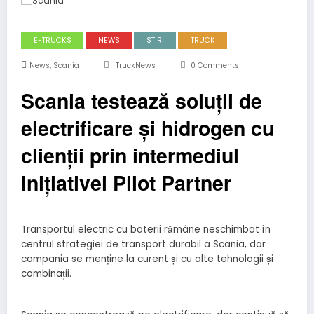
E-TRUCKS
NEWS
STIRI
TRUCK
,
News
Scania
TruckNews
0 Comments
Scania testează soluții de
electrificare și hidrogen cu
clienții prin intermediul
inițiativei Pilot Partner
Transportul electric cu baterii rămâne neschimbat în
centrul strategiei de transport durabil a Scania, dar
compania se menține la curent și cu alte tehnologii și
combinații.