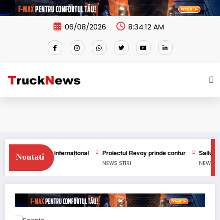
Skip
to
content
06/08/2026
8:34:12 AM
transport internațional
Proiectul Revoy prinde contur
Sailun își extin
Noutati
NEWS
STIRI
NEWS
STIRI