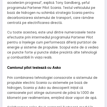
accelerăm progresul”, explică Tony Sandberg, șeful
programului Partener Pilot Scania.
Testul vehiculului pe
bază de hidrogen nu schimbă strategia Scania pentru
decarbonizarea sistemului de transport, care rămâne
centrată pe electrificarea directă.
Cu toate acestea, este unul dintre numeroasele teste
efectuate prin intermediul programului Partener Pilot
pentru a înțelege cum performează diferiți purtători de
energie și sisteme de propulsie.
Scopul este de a vedea
ce puncte forte și puncte slabe prezintă alte tehnologii
și combustibili în viața reală.
Camionul pilot testează cu Asko
Prin combinarea tehnologiei consacrate a sistemului de
propulsie electric Scania cu sistemele pe bază de
hidrogen, Scania și Asko au descoperit inițial că
camioanele pot atinge autonomii de până la 1.000 de
kilometri per realimentare, emițând doar vapori de apă.