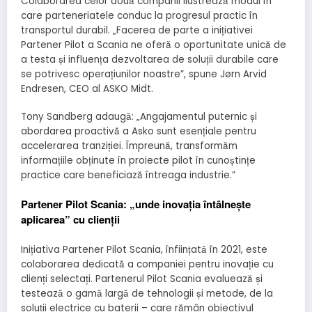
Colaborarea celor două companii ilustrează modul în
care parteneriatele conduc la progresul practic în
transportul durabil.
„Facerea de parte a inițiativei
Partener Pilot a Scania ne oferă o oportunitate unică de
a testa și influența dezvoltarea de soluții durabile care
se potrivesc operațiunilor noastre”, spune Jørn Arvid
Endresen, CEO al ASKO Midt.
Tony Sandberg adaugă: „Angajamentul puternic și
abordarea proactivă a Asko sunt esențiale pentru
accelerarea tranziției. Împreună, transformăm
informațiile obținute în proiecte pilot în cunoștințe
practice care beneficiază întreaga industrie.”
Partener Pilot Scania: „unde inovația întâlnește
aplicarea” cu clienții
Inițiativa Partener Pilot Scania, înființată în 2021, este
colaborarea dedicată a companiei pentru inovație cu
clienți selectați.
Partenerul Pilot Scania evaluează și
testează o gamă largă de tehnologii și metode, de la
soluții electrice cu baterii – care rămân obiectivul