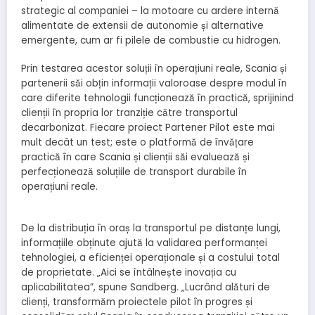
strategic al companiei – la motoare cu ardere internă
alimentate de extensii de autonomie și alternative
emergente, cum ar fi pilele de combustie cu hidrogen.
Prin testarea acestor soluții în operațiuni reale, Scania și
partenerii săi obțin informații valoroase despre modul în
care diferite tehnologii funcționează în practică, sprijinind
clienții în propria lor tranziție către transportul
decarbonizat.
Fiecare proiect Partener Pilot este mai
mult decât un test;
este o platformă de învățare
practică în care Scania și clienții săi evaluează și
perfecționează soluțiile de transport durabile în
operațiuni reale.
De la distribuția în oraș la transportul pe distanțe lungi,
informațiile obținute ajută la validarea performanței
tehnologiei, a eficienței operaționale și a costului total
de proprietate.
„Aici se întâlnește inovația cu
aplicabilitatea”, spune Sandberg.
„Lucrând alături de
clienți, transformăm proiectele pilot în progres și