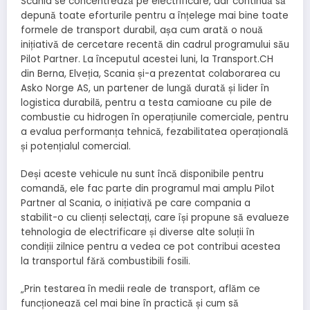
Scania se concentrează pe electrificare, dar continuă să
depună toate eforturile pentru a înțelege mai bine toate
formele de transport durabil, așa cum arată o nouă
inițiativă de cercetare recentă din cadrul programului său
Pilot Partner.
La începutul acestei luni, la Transport.CH
din Berna, Elveția, Scania și-a prezentat colaborarea cu
Asko Norge AS, un partener de lungă durată și lider în
logistica durabilă, pentru a testa camioane cu pile de
combustie cu hidrogen în operațiunile comerciale, pentru
a evalua performanța tehnică, fezabilitatea operațională
și potențialul comercial.
Deși aceste vehicule nu sunt încă disponibile pentru
comandă, ele fac parte din programul mai amplu Pilot
Partner al Scania, o inițiativă pe care compania a
stabilit-o cu clienți selectați, care își propune să evalueze
tehnologia de electrificare și diverse alte soluții în
condiții zilnice pentru a vedea ce pot contribui acestea
la transportul fără combustibili fosili.
„Prin testarea în medii reale de transport, aflăm ce
funcționează cel mai bine în practică și cum să