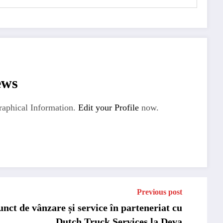
ews
aphical Information.
Edit your Profile
now.
Previous post
ct de vânzare și service în parteneriat cu
Dutch Truck Services la Deva