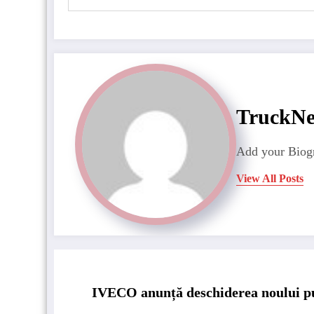
TruckN
Add your Biogr
View All Posts
IVECO anunță deschiderea noului pun