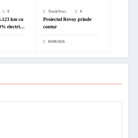
0
TruckNews
0
6.123 km cu
Proiectul Revoy prinde
% electric
contur
nternațional
04/08/2026