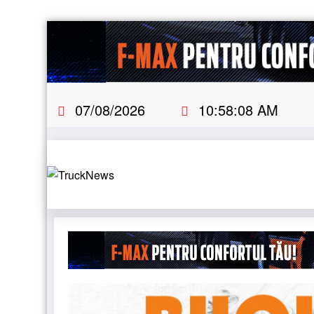
Skip
to
content
07/08/2026
10:58:10 AM
% electric în transport internațional
Proiectul Revoy 
Noutati
NEWS
STIRI