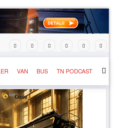
ru camioane
Lars Ljungström a fost numit director gener
LER
VAN
BUS
TN PODCAST
NEWS
STIRI