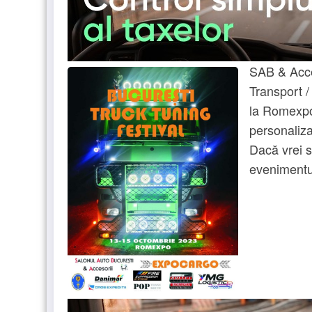
SAB & Acce
Transport 
la Romexpo
personalizat
Dacă vrei s
evenimentul