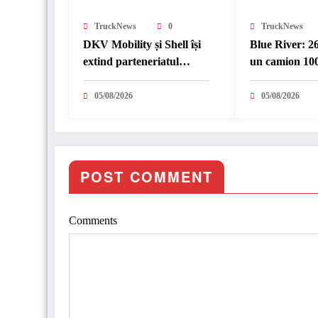
TruckNews
0
TruckNews
DKV Mobility și Shell își
Blue River: 2
extind parteneriatul
un camion 100
european
în transport i
05/08/2026
05/08/2026
POST COMMENT
Comments