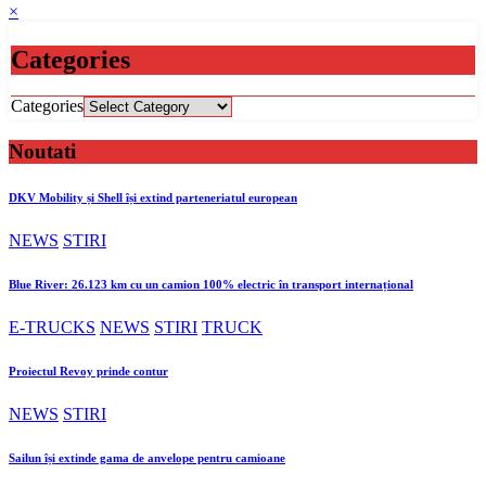
×
Categories
Categories
Noutati
DKV Mobility și Shell își extind parteneriatul european
NEWS
STIRI
Blue River: 26.123 km cu un camion 100% electric în transport internațional
E-TRUCKS
NEWS
STIRI
TRUCK
Proiectul Revoy prinde contur
NEWS
STIRI
Sailun își extinde gama de anvelope pentru camioane