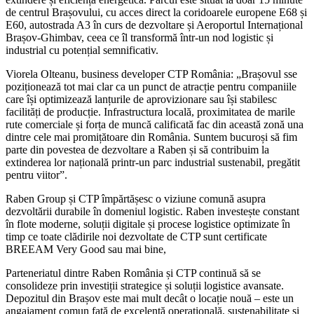
de centrul Brașovului, cu acces direct la coridoarele europene E68 și
E60, autostrada A3 în curs de dezvoltare și Aeroportul Internațional
Brașov-Ghimbav, ceea ce îl transformă într-un nod logistic și
industrial cu potențial semnificativ.
Viorela Olteanu, business developer CTP România: „Brașovul sse
poziționează tot mai clar ca un punct de atracție pentru companiile
care își optimizează lanțurile de aprovizionare sau își stabilesc
facilități de producție. Infrastructura locală, proximitatea de marile
rute comerciale și forța de muncă calificată fac din această zonă una
dintre cele mai promițătoare din România. Suntem bucuroși să fim
parte din povestea de dezvoltare a Raben și să contribuim la
extinderea lor națională printr-un parc industrial sustenabil, pregătit
pentru viitor”.
Raben Group și CTP împărtășesc o viziune comună asupra
dezvoltării durabile în domeniul logistic. Raben investește constant
în flote moderne, soluții digitale și procese logistice optimizate în
timp ce toate clădirile noi dezvoltate de CTP sunt certificate
BREEAM Very Good sau mai bine,
Parteneriatul dintre Raben România și CTP continuă să se
consolideze prin investiții strategice și soluții logistice avansate.
Depozitul din Brașov este mai mult decât o locație nouă – este un
angajament comun față de excelență operațională, sustenabilitate și