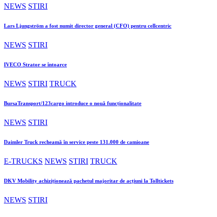
NEWS
STIRI
Lars Ljungström a fost numit director general (CFO) pentru cellcentric
NEWS
STIRI
IVECO Strator se întoarce
NEWS
STIRI
TRUCK
BursaTransport/123cargo introduce o nouă funcționalitate
NEWS
STIRI
Daimler Truck recheamă în service peste 131.000 de camioane
E-TRUCKS
NEWS
STIRI
TRUCK
DKV Mobility achiziționează pachetul majoritar de acțiuni la Tolltickets
NEWS
STIRI