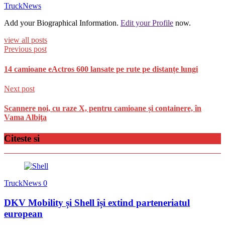
TruckNews
Add your Biographical Information.
Edit your Profile
now.
view all posts
Previous post
14 camioane eActros 600 lansate pe rute pe distanțe lungi
Next post
Scannere noi, cu raze X, pentru camioane și containere, în
Vama Albiţa
Citeste si
TruckNews
0
DKV Mobility și Shell își extind parteneriatul
european