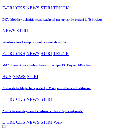
E-TRUCKS
NEWS
STIRI
TRUCK
DKV Mobility achiziționează pachetul majoritar de acțiuni la Tolltickets
NEWS
STIRI
Windrose intră în operațiuni comerciale cu DSV
E-TRUCKS
NEWS
STIRI
TRUCK
MAN livrează un autobuz inovator echipei FC Bayern München
BUS
NEWS
STIRI
Prima stație Megacharger de 1,2 MW pentru Semi în California
E-TRUCKS
NEWS
STIRI
Australia investește în electrificarea flotei Poștei naționale
E-TRUCKS
NEWS
STIRI
VAN