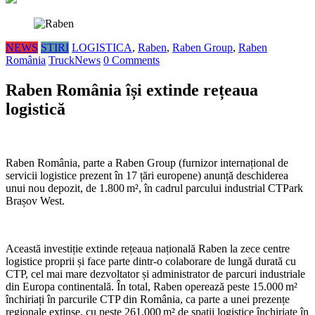
NEWS
STIRI
LOGISTICA
,
Raben
,
Raben Group
,
Raben
România
TruckNews
0 Comments
Raben România își extinde rețeaua
logistică
Raben România, parte a Raben Group (furnizor internațional de
servicii logistice prezent în 17 țări europene) anunță deschiderea
unui nou depozit, de 1.800 m², în cadrul parcului industrial CTPark
Brașov West.
Această investiție extinde rețeaua națională Raben la zece centre
logistice proprii și face parte dintr-o colaborare de lungă durată cu
CTP, cel mai mare dezvoltator și administrator de parcuri industriale
din Europa continentală. În total, Raben operează peste 15.000 m²
închiriați în parcurile CTP din România, ca parte a unei prezențe
regionale extinse, cu peste 261.000 m² de spații logistice închiriate în