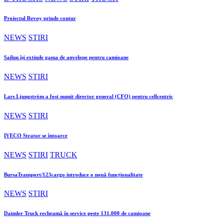
Proiectul Revoy prinde contur
NEWS
STIRI
Sailun își extinde gama de anvelope pentru camioane
NEWS
STIRI
Lars Ljungström a fost numit director general (CFO) pentru cellcentric
NEWS
STIRI
IVECO Strator se întoarce
NEWS
STIRI
TRUCK
BursaTransport/123cargo introduce o nouă funcționalitate
NEWS
STIRI
Daimler Truck recheamă în service peste 131.000 de camioane