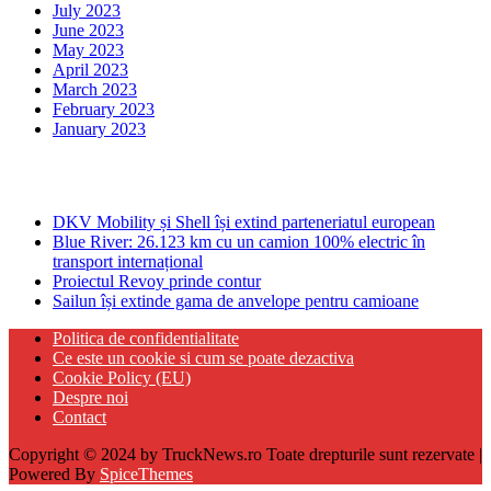
July 2023
June 2023
May 2023
April 2023
March 2023
February 2023
January 2023
Ultima ora
DKV Mobility și Shell își extind parteneriatul european
Blue River: 26.123 km cu un camion 100% electric în
transport internațional
Proiectul Revoy prinde contur
Sailun își extinde gama de anvelope pentru camioane
Politica de confidentialitate
Ce este un cookie si cum se poate dezactiva
Cookie Policy (EU)
Despre noi
Contact
Copyright © 2024 by TruckNews.ro Toate drepturile sunt rezervate |
Powered By
SpiceThemes