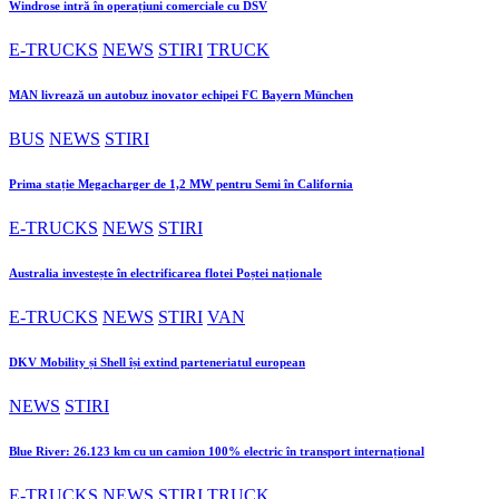
Windrose intră în operațiuni comerciale cu DSV
E-TRUCKS
NEWS
STIRI
TRUCK
MAN livrează un autobuz inovator echipei FC Bayern München
BUS
NEWS
STIRI
Prima stație Megacharger de 1,2 MW pentru Semi în California
E-TRUCKS
NEWS
STIRI
Australia investește în electrificarea flotei Poștei naționale
E-TRUCKS
NEWS
STIRI
VAN
DKV Mobility și Shell își extind parteneriatul european
NEWS
STIRI
Blue River: 26.123 km cu un camion 100% electric în transport internațional
E-TRUCKS
NEWS
STIRI
TRUCK