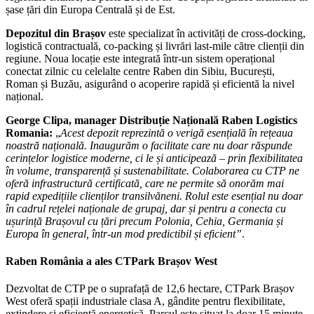
șase țări din Europa Centrală și de Est.
Depozitul din Brașov
este specializat în activități de cross-docking,
logistică contractuală, co-packing și livrări last-mile către clienții din
regiune. Noua locație este integrată într-un sistem operațional
conectat zilnic cu celelalte centre Raben din Sibiu, București,
Roman și Buzău, asigurând o acoperire rapidă și eficientă la nivel
național.
George Clipa, manager Distribuție Națională Raben Logistics
Romania:
„
Acest depozit reprezintă o verigă esențială în rețeaua
noastră națională. Inaugurăm o facilitate care nu doar răspunde
cerințelor logistice moderne, ci le și anticipează – prin flexibilitatea
în volume, transparență și sustenabilitate. Colaborarea cu CTP ne
oferă infrastructură certificată, care ne permite să onorăm mai
rapid expedițiile clienților transilvăneni. Rolul este esențial nu doar
în cadrul rețelei naționale de grupaj, dar și pentru a conecta cu
ușurință Brașovul cu țări precum Polonia, Cehia, Germania și
Europa în general, într-un mod predictibil și eficient
”
.
Raben România a ales CTPark Brașov West
Dezvoltat de CTP pe o suprafață de 12,6 hectare, CTPark Brașov
West oferă spații industriale clasa A, gândite pentru flexibilitate,
extindere și eficiență energetică. Parcul este situat la doar 15 minute