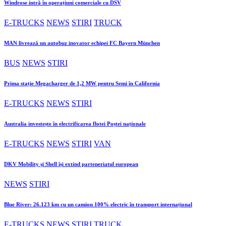
Windrose intră în operațiuni comerciale cu DSV
E-TRUCKS
NEWS
STIRI
TRUCK
MAN livrează un autobuz inovator echipei FC Bayern München
BUS
NEWS
STIRI
Prima stație Megacharger de 1,2 MW pentru Semi în California
E-TRUCKS
NEWS
STIRI
Australia investește în electrificarea flotei Poștei naționale
E-TRUCKS
NEWS
STIRI
VAN
DKV Mobility și Shell își extind parteneriatul european
NEWS
STIRI
Blue River: 26.123 km cu un camion 100% electric în transport internațional
E-TRUCKS
NEWS
STIRI
TRUCK