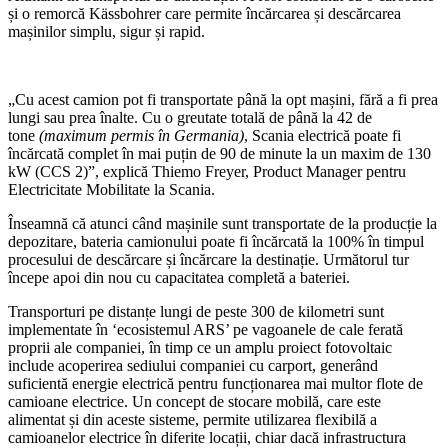
și o remorcă Kässbohrer care permite încărcarea și descărcarea
mașinilor simplu, sigur și rapid.
„Cu acest camion pot fi transportate până la opt mașini, fără a fi prea
lungi sau prea înalte. Cu o greutate totală de până la 42 de
tone
(maximum permis în Germania)
, Scania electrică poate fi
încărcată complet în mai puțin de 90 de minute la un maxim de 130
kW (CCS 2)”, explică Thiemo Freyer, Product Manager pentru
Electricitate Mobilitate la Scania.
Înseamnă că atunci când mașinile sunt transportate de la producție la
depozitare, bateria camionului poate fi încărcată la 100% în timpul
procesului de descărcare și încărcare la destinație. Următorul tur
începe apoi din nou cu capacitatea completă a bateriei.
Transporturi pe distanțe lungi de peste 300 de kilometri sunt
implementate în ‘ecosistemul ARS’ pe vagoanele de cale ferată
proprii ale companiei, în timp ce un amplu proiect fotovoltaic
include acoperirea sediului companiei cu carport, generând
suficientă energie electrică pentru funcționarea mai multor flote de
camioane electrice. Un concept de stocare mobilă, care este
alimentat și din aceste sisteme, permite utilizarea flexibilă a
camioanelor electrice în diferite locații, chiar dacă infrastructura