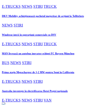
E-TRUCKS
NEWS
STIRI
TRUCK
DKV Mobility achiziționează pachetul majoritar de acțiuni la Tolltickets
NEWS
STIRI
Windrose intră în operațiuni comerciale cu DSV
E-TRUCKS
NEWS
STIRI
TRUCK
MAN livrează un autobuz inovator echipei FC Bayern München
BUS
NEWS
STIRI
Prima stație Megacharger de 1,2 MW pentru Semi în California
E-TRUCKS
NEWS
STIRI
Australia investește în electrificarea flotei Poștei naționale
E-TRUCKS
NEWS
STIRI
VAN