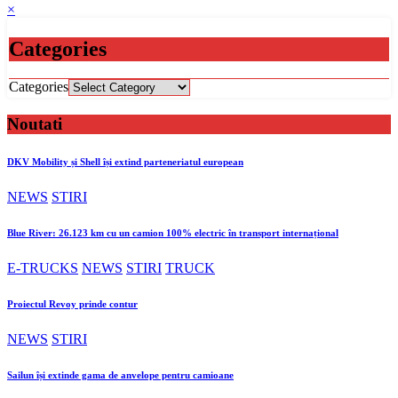
×
Categories
Categories
Noutati
DKV Mobility și Shell își extind parteneriatul european
NEWS
STIRI
Blue River: 26.123 km cu un camion 100% electric în transport internațional
E-TRUCKS
NEWS
STIRI
TRUCK
Proiectul Revoy prinde contur
NEWS
STIRI
Sailun își extinde gama de anvelope pentru camioane