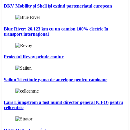
DKV Mobility și Shell își extind parteneriatul european
Blue River: 26.123 km cu un camion 100% electric în
transport internațional
Proiectul Revoy prinde contur
Sailun își extinde gama de anvelope pentru camioane
Lars Ljungström a fost numit director general (CFO) pentru
cellcentric