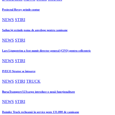
Proiectul Revoy prinde contur
NEWS
STIRI
Sailun își extinde gama de anvelope pentru camioane
NEWS
STIRI
Lars Ljungström a fost numit director general (CFO) pentru cellcentric
NEWS
STIRI
IVECO Strator se întoarce
NEWS
STIRI
TRUCK
BursaTransport/123cargo introduce o nouă funcționalitate
NEWS
STIRI
Daimler Truck recheamă în service peste 131.000 de camioane