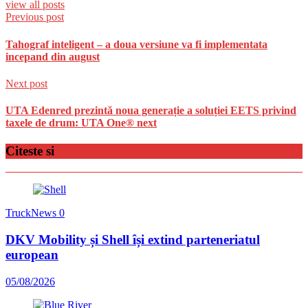
view all posts
Previous post
Tahograf inteligent – a doua versiune va fi implementata
incepand din august
Next post
UTA Edenred prezintă noua generație a soluției EETS privind
taxele de drum: UTA One® next
Citeste si
TruckNews
0
DKV Mobility și Shell își extind parteneriatul
european
05/08/2026