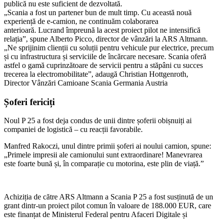
publică nu este suficient de dezvoltată.
„Scania a fost un partener bun de mult timp. Cu această nouă
experiență de e-camion, ne continuăm colaborarea
anterioară. Lucrand împreună la acest proiect pilot ne intensifică
relația”, spune Alberto Picco, director de vânzări la ARS Altmann.
„Ne sprijinim clienții cu soluții pentru vehicule pur electrice, precum
și cu infrastructura și serviciile de încărcare necesare. Scania oferă
astfel o gamă cuprinzătoare de servicii pentru a stăpâni cu succes
trecerea la electromobilitate”, adaugă Christian Hottgenroth,
Director Vânzări Camioane Scania Germania Austria
Șoferi fericiți
Noul P 25 a fost deja condus de unii dintre șoferii obișnuiți ai
companiei de logistică – cu reacții favorabile.
Manfred Rakoczi, unul dintre primii șoferi ai noului camion, spune:
„Primele impresii ale camionului sunt extraordinare! Manevrarea
este foarte bună și, în comparație cu motorina, este plin de viață.”
Achiziția de către ARS Altmann a Scania P 25 a fost susținută de un
grant dintr-un proiect pilot comun în valoare de 188.000 EUR, care
este finanțat de Ministerul Federal pentru Afaceri Digitale și