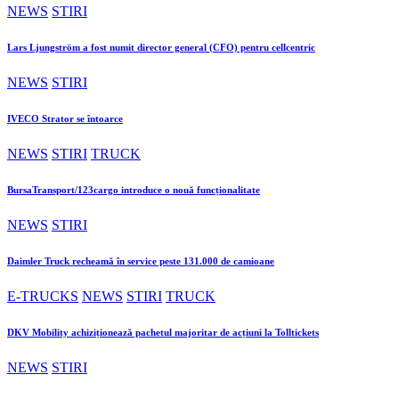
NEWS
STIRI
Lars Ljungström a fost numit director general (CFO) pentru cellcentric
NEWS
STIRI
IVECO Strator se întoarce
NEWS
STIRI
TRUCK
BursaTransport/123cargo introduce o nouă funcționalitate
NEWS
STIRI
Daimler Truck recheamă în service peste 131.000 de camioane
E-TRUCKS
NEWS
STIRI
TRUCK
DKV Mobility achiziționează pachetul majoritar de acțiuni la Tolltickets
NEWS
STIRI