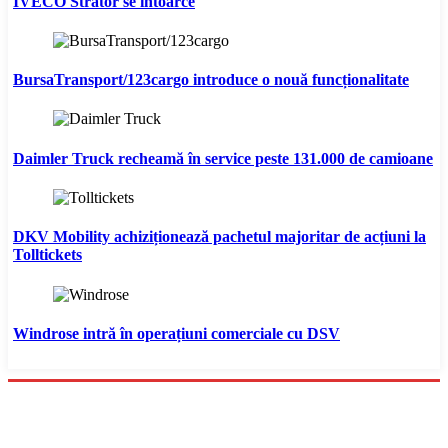
IVECO Strator se întoarce
BursaTransport/123cargo introduce o nouă funcționalitate
Daimler Truck recheamă în service peste 131.000 de camioane
DKV Mobility achiziționează pachetul majoritar de acțiuni la
Tolltickets
Windrose intră în operațiuni comerciale cu DSV
Menu