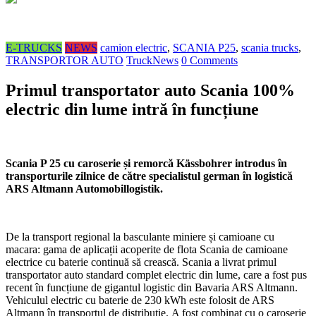
E-TRUCKS
NEWS
camion electric
,
SCANIA P25
,
scania trucks
,
TRANSPORTOR AUTO
TruckNews
0 Comments
Primul transportator auto Scania 100%
electric din lume intră în funcțiune
Scania P 25 cu caroserie și remorcă Kässbohrer introdus în
transporturile zilnice de către specialistul german în logistică
ARS Altmann Automobillogistik.
De la transport regional la basculante miniere și camioane cu
macara: gama de aplicații acoperite de flota Scania de camioane
electrice cu baterie continuă să crească. Scania a livrat primul
transportator auto standard complet electric din lume, care a fost pus
recent în funcțiune de gigantul logistic din Bavaria ARS Altmann.
Vehiculul electric cu baterie de 230 kWh este folosit de ARS
Altmann în transportul de distribuție. A fost combinat cu o caroserie