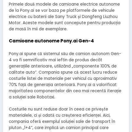
Primele două modele de camioane electrice autonome
de la Pony.ai se vor baza pe platformele de vehicule
electrice cu baterii ale Sany Truck și Dongfeng Liuzhou
Motor. Aceste modele sunt concepute pentru producția
de masă în mii de exemplare.
Camioane autonome Pony.ai Gen-4
Pony.ai spune că sistemul său de camion autonom Gen-
4 va fi semnificativ mai ieftin de produs decât
generațiile anterioare, utilizând „componente 100% de
calitate auto”. Compania spune că acest lucru reduce
costurile listei de materiale per vehicul cu aproximativ
70% față de generația anterioară. Pony.ai a valorificat
majoritatea componentelor din cea mai recentă iterație
a soluției sale Robotaxi.
Costurile nu sunt reduse doar în ceea ce privește
materialele, ci și odată cu creșterea eficienței. Aici,
compania oferă exemplul soluției sale de transport în
pluton „1+4”, care implică un camion principal care