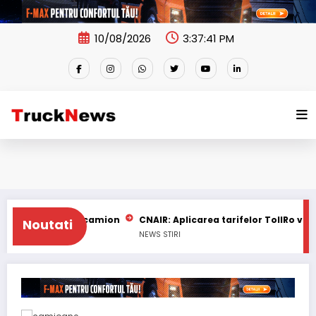
Skip
to
content
10/08/2026
3:37:42 PM
șoferii de camion
CNAIR: Aplicarea tarifelor TollRo va începe 
Noutati
NEWS
STIRI