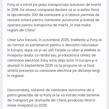
Pony.ai a intrat pe piața transportului autonom de marfă
în 2018. De atunci, compania declară că și-a extins flota
la aproximativ 200 de camioane și a obținut permise de
testare rutieră pentru camioane autonome și licențe de
operare pentru transportul de marfă „în mai multe
regiuni din China”.
Chiar luna trecută, în octombrie 2025, Stellantis și Pony.ai
au format un parteneriat pentru a dezvolta robotaxiuri
în Europa, după ce și-au unit forțele cu Uber și WeRide la
începutul anului. La rândul său, producătorul chinez de
camioane electrice Sany este deja activ în Europa și a
anunțat în septembrie 2025 că își propune să-și facă
simțită prezența cu camioane electrice pe distanțe lungi
în regiune.
Deocamdată, sistemul de camioane autonome de a
patra generație de la Pony.ai își va instala noile sisteme
de transport pe drumurile din China, producția fiind în
masă începând cu 2026.