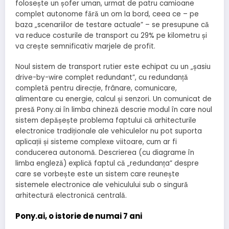
folosește un șofer uman, urmat de patru camioane
complet autonome fără un om la bord, ceea ce – pe
baza „scenariilor de testare actuale” – se presupune că
va reduce costurile de transport cu 29% pe kilometru și
va crește semnificativ marjele de profit.
Noul sistem de transport rutier este echipat cu un „șasiu
drive-by-wire complet redundant”, cu redundanță
completă pentru direcție, frânare, comunicare,
alimentare cu energie, calcul și senzori. Un comunicat de
presă Pony.ai în limba chineză descrie modul în care noul
sistem depășește problema faptului că arhitecturile
electronice tradiționale ale vehiculelor nu pot suporta
aplicații și sisteme complexe viitoare, cum ar fi
conducerea autonomă. Descrierea (cu diagrame în
limba engleză) explică faptul că „redundanța” despre
care se vorbește este un sistem care reunește
sistemele electronice ale vehiculului sub o singură
arhitectură electronică centrală.
Pony.ai, o istorie de numai 7 ani