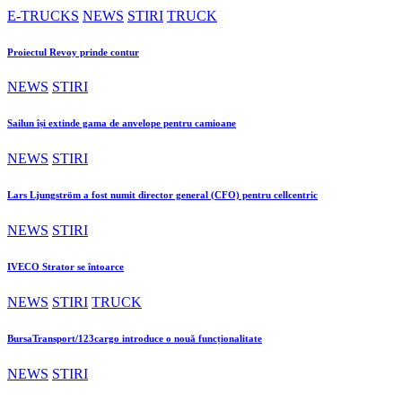
E-TRUCKS
NEWS
STIRI
TRUCK
Proiectul Revoy prinde contur
NEWS
STIRI
Sailun își extinde gama de anvelope pentru camioane
NEWS
STIRI
Lars Ljungström a fost numit director general (CFO) pentru cellcentric
NEWS
STIRI
IVECO Strator se întoarce
NEWS
STIRI
TRUCK
BursaTransport/123cargo introduce o nouă funcționalitate
NEWS
STIRI