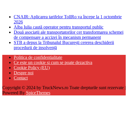
Ultima ora
CNAIR: Aplicarea tarifelor TollRo va începe la 1 octombrie
2026
Alba Iulia caută operator pentru transportul public
Două asociații ale transportatorilor cer transformarea schemei
de compensare a accizei în mecanism permanent
STB a depus la Tribunalul București cererea deschiderii
procedurii de insolvență
Politica de confidentialitate
Ce este un cookie si cum se poate dezactiva
Cookie Policy (EU)
Despre noi
Contact
Copyright © 2024 by TruckNews.ro Toate drepturile sunt rezervate |
Powered By
SpiceThemes