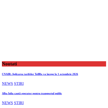
Noutati
CNAIR: Aplicarea tarifelor TollRo va începe la 1 octombrie 2026
NEWS
STIRI
Alba Iulia caută operator pentru transportul public
NEWS
STIRI