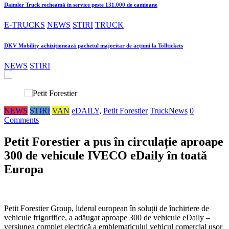
Daimler Truck recheamă în service peste 131.000 de camioane
E-TRUCKS
NEWS
STIRI
TRUCK
DKV Mobility achiziționează pachetul majoritar de acțiuni la Tolltickets
NEWS
STIRI
NEWS
STIRI
VAN
eDAILY
,
Petit Forestier
TruckNews
0
Comments
Petit Forestier a pus în circulație aproape
300 de vehicule IVECO eDaily în toată
Europa
Petit Forestier Group, liderul european în soluții de închiriere de
vehicule frigorifice, a adăugat aproape 300 de vehicule eDaily –
versiunea complet electrică a emblematicului vehicul comercial ușor