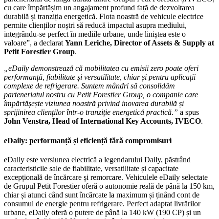
cu care împărtășim un angajament profund față de dezvoltarea
durabilă și tranziția energetică. Flota noastră de vehicule electrice
permite clienților noștri să reducă impactul asupra mediului,
integrându-se perfect în mediile urbane, unde liniștea este o
valoare”, a declarat
Yann Leriche, Director of Assets & Supply at
Petit Forestier Group
.
„eDaily demonstrează că mobilitatea cu emisii zero poate oferi
performanță, fiabilitate și versatilitate, chiar și pentru aplicații
complexe de refrigerare. Suntem mândri să consolidăm
parteneriatul nostru cu Petit Forestier Group, o companie care
împărtășește viziunea noastră privind inovarea durabilă și
sprijinirea clienților într-o tranziție energetică practică.”
a spus
John Venstra, Head of International Key Accounts, IVECO
.
eDaily: performanță și eficiență fără compromisuri
eDaily este versiunea electrică a legendarului Daily, păstrând
caracteristicile sale de fiabilitate, versatilitate și capacitate
excepțională de încărcare și remorcare. Vehiculele eDaily selectate
de Grupul Petit Forestier oferă o autonomie reală de până la 150 km,
chiar și atunci când sunt încărcate la maximum și ținând cont de
consumul de energie pentru refrigerare. Perfect adaptat livrărilor
urbane, eDaily oferă o putere de până la 140 kW (190 CP) și un