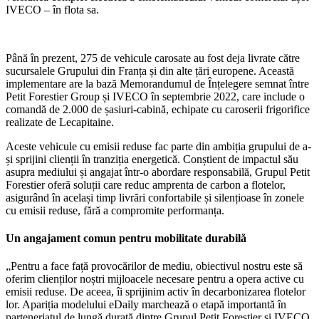
IVECO – în flota sa.
Până în prezent, 275 de vehicule carosate au fost deja livrate către
sucursalele Grupului din Franța și din alte țări europene. Această
implementare are la bază Memorandumul de Înțelegere semnat între
Petit Forestier Group și IVECO în septembrie 2022, care include o
comandă de 2.000 de șasiuri-cabină, echipate cu caroserii frigorifice
realizate de Lecapitaine.
Aceste vehicule cu emisii reduse fac parte din ambiția grupului de a-
și sprijini clienții în tranziția energetică. Conștient de impactul său
asupra mediului și angajat într-o abordare responsabilă, Grupul Petit
Forestier oferă soluții care reduc amprenta de carbon a flotelor,
asigurând în același timp livrări confortabile și silențioase în zonele
cu emisii reduse, fără a compromite performanța.
Un angajament comun pentru mobilitate durabilă
„Pentru a face față provocărilor de mediu, obiectivul nostru este să
oferim clienților noștri mijloacele necesare pentru a opera active cu
emisii reduse. De aceea, îi sprijinim activ în decarbonizarea flotelor
lor. Apariția modelului eDaily marchează o etapă importantă în
parteneriatul de lungă durată dintre Grupul Petit Forestier și IVECO,