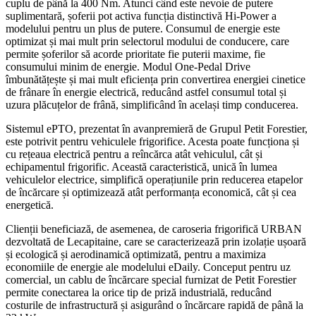
cuplu de până la 400 Nm. Atunci când este nevoie de putere
suplimentară, șoferii pot activa funcția distinctivă Hi-Power a
modelului pentru un plus de putere. Consumul de energie este
optimizat și mai mult prin selectorul modului de conducere, care
permite șoferilor să acorde prioritate fie puterii maxime, fie
consumului minim de energie. Modul One-Pedal Drive
îmbunătățește și mai mult eficiența prin convertirea energiei cinetice
de frânare în energie electrică, reducând astfel consumul total și
uzura plăcuțelor de frână, simplificând în același timp conducerea.
Sistemul ePTO, prezentat în avanpremieră de Grupul Petit Forestier,
este potrivit pentru vehiculele frigorifice. Acesta poate funcționa și
cu rețeaua electrică pentru a reîncărca atât vehiculul, cât și
echipamentul frigorific. Această caracteristică, unică în lumea
vehiculelor electrice, simplifică operațiunile prin reducerea etapelor
de încărcare și optimizează atât performanța economică, cât și cea
energetică.
Clienții beneficiază, de asemenea, de caroseria frigorifică URBAN
dezvoltată de Lecapitaine, care se caracterizează prin izolație ușoară
și ecologică și aerodinamică optimizată, pentru a maximiza
economiile de energie ale modelului eDaily. Conceput pentru uz
comercial, un cablu de încărcare special furnizat de Petit Forestier
permite conectarea la orice tip de priză industrială, reducând
costurile de infrastructură și asigurând o încărcare rapidă de până la