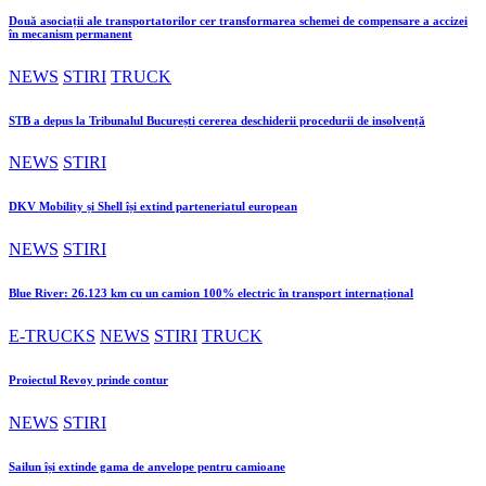
Două asociații ale transportatorilor cer transformarea schemei de compensare a accizei
în mecanism permanent
NEWS
STIRI
TRUCK
STB a depus la Tribunalul București cererea deschiderii procedurii de insolvență
NEWS
STIRI
DKV Mobility și Shell își extind parteneriatul european
NEWS
STIRI
Blue River: 26.123 km cu un camion 100% electric în transport internațional
E-TRUCKS
NEWS
STIRI
TRUCK
Proiectul Revoy prinde contur
NEWS
STIRI
Sailun își extinde gama de anvelope pentru camioane