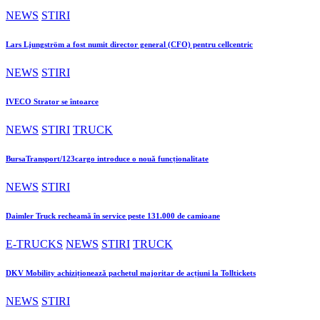
NEWS
STIRI
Lars Ljungström a fost numit director general (CFO) pentru cellcentric
NEWS
STIRI
IVECO Strator se întoarce
NEWS
STIRI
TRUCK
BursaTransport/123cargo introduce o nouă funcționalitate
NEWS
STIRI
Daimler Truck recheamă în service peste 131.000 de camioane
E-TRUCKS
NEWS
STIRI
TRUCK
DKV Mobility achiziționează pachetul majoritar de acțiuni la Tolltickets
NEWS
STIRI