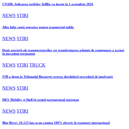
CNAIR: Aplicarea tarifelor TollRo va începe la 1 octombrie 2026
NEWS
STIRI
Alba Iulia caută operator pentru transportul public
NEWS
STIRI
Două asociații ale transportatorilor cer transformarea schemei de compensare a accizei
în mecanism permanent
NEWS
STIRI
TRUCK
STB a depus la Tribunalul București cererea deschiderii procedurii de insolvență
NEWS
STIRI
DKV Mobility și Shell își extind parteneriatul european
NEWS
STIRI
Blue River: 26.123 km cu un camion 100% electric în transport internațional