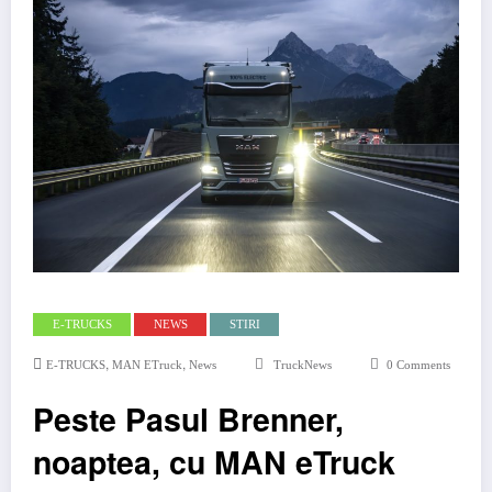
E-TRUCKS
NEWS
STIRI
,
,
E-TRUCKS
MAN ETruck
News
TruckNews
0 Comments
Peste Pasul Brenner,
noaptea, cu MAN eTruck