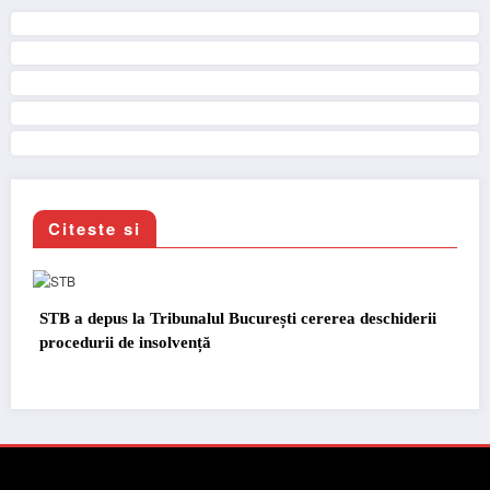
Citeste si
eschiderii
DKV Mobility și Shell își extind parteneriatul euro