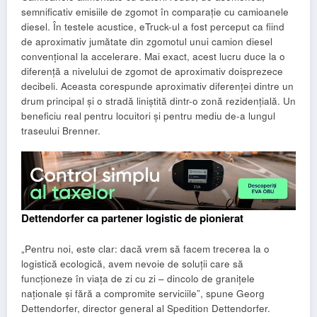
semnificativ emisiile de zgomot în comparație cu camioanele
diesel. În testele acustice, eTruck-ul a fost perceput ca fiind
de aproximativ jumătate din zgomotul unui camion diesel
convențional la accelerare. Mai exact, acest lucru duce la o
diferență a nivelului de zgomot de aproximativ doisprezece
decibeli. Aceasta corespunde aproximativ diferenței dintre un
drum principal și o stradă liniștită dintr-o zonă rezidențială. Un
beneficiu real pentru locuitori și pentru mediu de-a lungul
traseului Brenner.
Dettendorfer ca partener logistic de pionierat
„Pentru noi, este clar: dacă vrem să facem trecerea la o
logistică ecologică, avem nevoie de soluții care să
funcționeze în viața de zi cu zi – dincolo de granițele
naționale și fără a compromite serviciile”, spune Georg
Dettendorfer, director general al Spedition Dettendorfer.