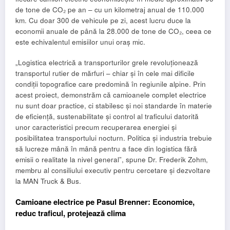
de tone de CO₂ pe an – cu un kilometraj anual de 110.000
km. Cu doar 300 de vehicule pe zi, acest lucru duce la
economii anuale de până la 28.000 de tone de CO₂, ceea ce
este echivalentul emisiilor unui oraș mic.
„Logistica electrică a transporturilor grele revoluționează
transportul rutier de mărfuri – chiar și în cele mai dificile
condiții topografice care predomină în regiunile alpine. Prin
acest proiect, demonstrăm că camioanele complet electrice
nu sunt doar practice, ci stabilesc și noi standarde în materie
de eficiență, sustenabilitate și control al traficului datorită
unor caracteristici precum recuperarea energiei și
posibilitatea transportului nocturn. Politica și industria trebuie
să lucreze mână în mână pentru a face din logistica fără
emisii o realitate la nivel general”, spune Dr. Frederik Zohm,
membru al consiliului executiv pentru cercetare și dezvoltare
la MAN Truck & Bus.
Camioane electrice pe Pasul Brenner: Economice,
reduc traficul, protejează clima