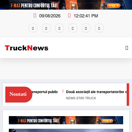
Skip
to
content
09/08/2026
12:02:41 PM
ntru transportul public
Două asociații ale transportatorilor cer transfor
Noutati
NEWS
STIRI
TRUCK