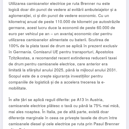
Utilizarea camioanelor electrice pe ruta Brenner nu este
logică doar din punct de vedere al evitării ambuteiajelor și a
aglomerației, ci și din punct de vedere economic. Cu un
kilometraj anual de peste 110.000 de kilometri pe autostrăzile
germane, acest lucru duce la economii de peste 60.000 de
euro per vehicul pe an – un avantaj economic clar pentru
utilizarea camioanelor alimentate cu baterii. Scutirea de
100% de la plata taxei de drum se aplică în prezent exclusiv
în Germania. Comisarul UE pentru transporturi, Apostolos
Tzitzikostas, a recomandat recent extinderea reducerii taxei
de drum pentru camioanele electrice, care anterior era
limitată la sfârșitul anului 2025, până la mijlocul anului 2031.
Scopul este de a crește siguranța investițiilor pentru
companiile de logistică și de a accelera trecerea la e-
mobilitate.
În alte țări se aplică reguli diferite: pe A13 în Austria,
camioanele electrice plătesc o taxă cu până la 75% mai mică,
mai ales noaptea. În Italia, pe de altă parte, există doar
diferențe marginale în ceea ce privește taxele de drum între
camioanele diesel și cele electrice pe ruta prin Pasul Brenner