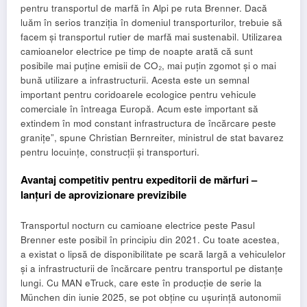
pentru transportul de marfă în Alpi pe ruta Brenner. Dacă
luăm în serios tranziția în domeniul transporturilor, trebuie să
facem și transportul rutier de marfă mai sustenabil. Utilizarea
camioanelor electrice pe timp de noapte arată că sunt
posibile mai puține emisii de CO₂, mai puțin zgomot și o mai
bună utilizare a infrastructurii. Acesta este un semnal
important pentru coridoarele ecologice pentru vehicule
comerciale în întreaga Europă. Acum este important să
extindem în mod constant infrastructura de încărcare peste
granițe”, spune Christian Bernreiter, ministrul de stat bavarez
pentru locuințe, construcții și transporturi.
Avantaj competitiv pentru expeditorii de mărfuri –
lanțuri de aprovizionare previzibile
Transportul nocturn cu camioane electrice peste Pasul
Brenner este posibil în principiu din 2021. Cu toate acestea,
a existat o lipsă de disponibilitate pe scară largă a vehiculelor
și a infrastructurii de încărcare pentru transportul pe distanțe
lungi. Cu MAN eTruck, care este în producție de serie la
München din iunie 2025, se pot obține cu ușurință autonomii