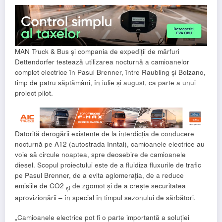
MAN Truck & Bus și compania de expediții de mărfuri
Dettendorfer testează utilizarea nocturnă a camioanelor
complet electrice în Pasul Brenner, între Raubling și Bolzano,
timp de patru săptămâni, în iulie și august, ca parte a unui
proiect pilot.
Datorită derogării existente de la interdicția de conducere
nocturnă pe A12 (autostrada Inntal), camioanele electrice au
voie să circule noaptea, spre deosebire de camioanele
diesel. Scopul proiectului este de a fluidiza fluxurile de trafic
pe Pasul Brenner, de a evita aglomerația, de a reduce
emisiile de CO2
de zgomot și de a crește securitatea
și
aprovizionării – în special în timpul sezonului de sărbători.
„Camioanele electrice pot fi o parte importantă a soluției