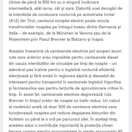
zilnice de până la 800 km cu o singură încărcare
intermediară, atât iarna, cât și vara. Datorită unei derogări de
la interdicția de conducere nocturnă pe autostrada Inntal
(A12) din Tirol, camionul complet electric poate circula
transfrontalier noaptea pe întregul traseu dintre Germania și
Italia – de exemplu, de la München la Verona sau de la
Rosenheim prin Pasul Brenner la Bolzano și înapoi.
Aceasta înseamnă că camioanele electrice pot acoperi acum
rute care anterior erau imposibile pentru camioanele diesel
din cauza interdicțiilor de circulație pe timp de noapte – un
adevărat pas înainte pentru o logistică nocturnă eficientă,
silențioasă și fără emisii în regiunea alpină și deosebit de
interesant pentru transportul în sectoarele logisticii frigorifice
și farmaceutice sau pentru lanțurile de aprovizionare critice în
timp. În acest fel, camioanele electrice degrevează ruta
Brenner în timpul orelor de noapte cu trafic redus. Un calcul
al modelului arată că doar 300 de camioane electrice care
funcționează noaptea pot reduce degajarea blocurilor din
Kufstein cu până la o oră pe parcursul zilei. În același timp,
acestea aduc o contribuție importantă la protecția climei:
fiecare camion electric economisește în medie aproximativ 95