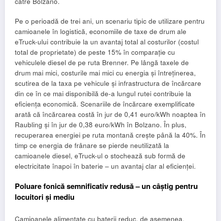
către Bolzano.
Pe o perioadă de trei ani, un scenariu tipic de utilizare pentru
camioanele în logistică, economiile de taxe de drum ale
eTruck-ului contribuie la un avantaj total al costurilor (costul
total de proprietate) de peste 15% în comparație cu
vehiculele diesel de pe ruta Brenner. Pe lângă taxele de
drum mai mici, costurile mai mici cu energia și întreținerea,
scutirea de la taxa pe vehicule și infrastructura de încărcare
din ce în ce mai disponibilă de-a lungul rutei contribuie la
eficiența economică. Scenariile de încărcare exemplificate
arată că încărcarea costă în jur de 0,41 euro/kWh noaptea în
Raubling și în jur de 0,38 euro/kWh în Bolzano. În plus,
recuperarea energiei pe ruta montană crește până la 40%. În
timp ce energia de frânare se pierde neutilizată la
camioanele diesel, eTruck-ul o stochează sub formă de
electricitate înapoi în baterie – un avantaj clar al eficienței.
Poluare fonică semnificativ redusă – un câștig pentru
locuitori și mediu
Camioanele alimentate cu baterii reduc, de asemenea,