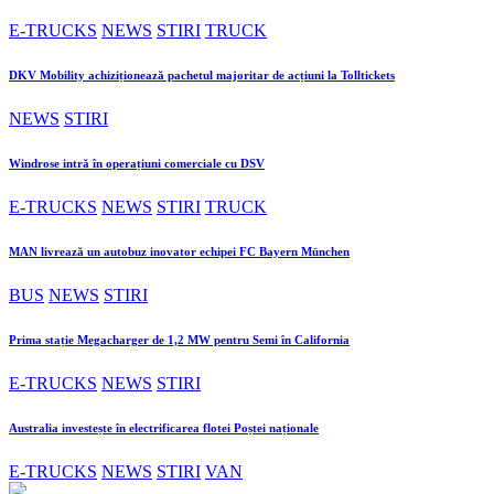
E-TRUCKS
NEWS
STIRI
TRUCK
DKV Mobility achiziționează pachetul majoritar de acțiuni la Tolltickets
NEWS
STIRI
Windrose intră în operațiuni comerciale cu DSV
E-TRUCKS
NEWS
STIRI
TRUCK
MAN livrează un autobuz inovator echipei FC Bayern München
BUS
NEWS
STIRI
Prima stație Megacharger de 1,2 MW pentru Semi în California
E-TRUCKS
NEWS
STIRI
Australia investește în electrificarea flotei Poștei naționale
E-TRUCKS
NEWS
STIRI
VAN