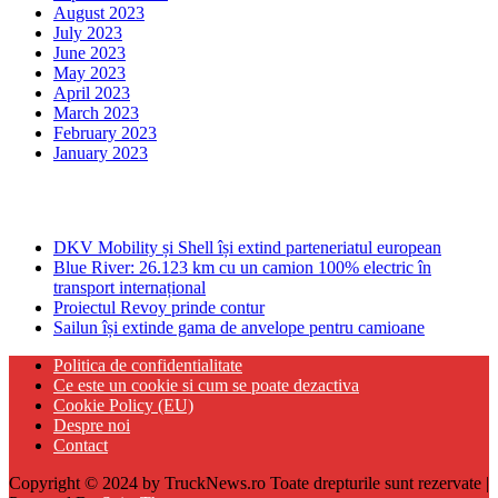
August 2023
July 2023
June 2023
May 2023
April 2023
March 2023
February 2023
January 2023
Ultima ora
DKV Mobility și Shell își extind parteneriatul european
Blue River: 26.123 km cu un camion 100% electric în
transport internațional
Proiectul Revoy prinde contur
Sailun își extinde gama de anvelope pentru camioane
Politica de confidentialitate
Ce este un cookie si cum se poate dezactiva
Cookie Policy (EU)
Despre noi
Contact
Copyright © 2024 by TruckNews.ro Toate drepturile sunt rezervate |