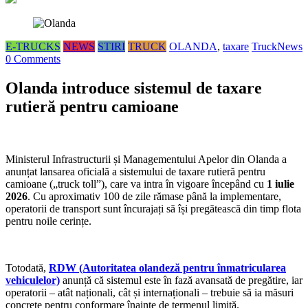
E-TRUCKS
NEWS
STIRI
TRUCK
OLANDA
,
taxare
TruckNews
0 Comments
Olanda introduce sistemul de taxare
rutieră pentru camioane
Ministerul Infrastructurii și Managementului Apelor din Olanda a
anunțat lansarea oficială a sistemului de taxare rutieră pentru
camioane („truck toll”), care va intra în vigoare începând cu
1 iulie
2026
. Cu aproximativ 100 de zile rămase până la implementare,
operatorii de transport sunt încurajați să își pregătească din timp flota
pentru noile cerințe.
Totodată,
RDW (Autoritatea olandeză pentru înmatricularea
vehiculelor)
anunță că sistemul este în fază avansată de pregătire, iar
operatorii – atât naționali, cât și internaționali – trebuie să ia măsuri
concrete pentru conformare înainte de termenul limită.