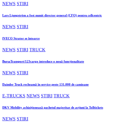
NEWS
STIRI
Lars Ljungström a fost numit director general (CFO) pentru cellcentric
NEWS
STIRI
IVECO Strator se întoarce
NEWS
STIRI
TRUCK
BursaTransport/123cargo introduce o nouă funcționalitate
NEWS
STIRI
Daimler Truck recheamă în service peste 131.000 de camioane
E-TRUCKS
NEWS
STIRI
TRUCK
DKV Mobility achiziționează pachetul majoritar de acțiuni la Tolltickets
NEWS
STIRI