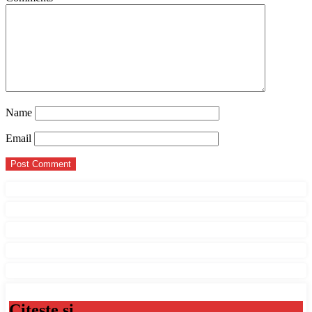
Name
Email
Citeste si