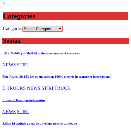
×
Categories
Categories
Noutati
DKV Mobility și Shell își extind parteneriatul european
NEWS
STIRI
Blue River: 26.123 km cu un camion 100% electric în transport internațional
E-TRUCKS
NEWS
STIRI
TRUCK
Proiectul Revoy prinde contur
NEWS
STIRI
Sailun își extinde gama de anvelope pentru camioane