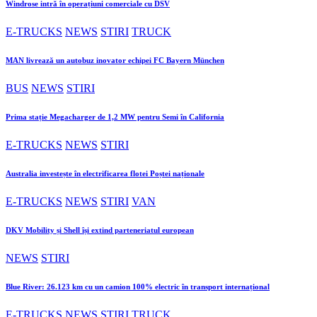
Windrose intră în operațiuni comerciale cu DSV
E-TRUCKS
NEWS
STIRI
TRUCK
MAN livrează un autobuz inovator echipei FC Bayern München
BUS
NEWS
STIRI
Prima stație Megacharger de 1,2 MW pentru Semi în California
E-TRUCKS
NEWS
STIRI
Australia investește în electrificarea flotei Poștei naționale
E-TRUCKS
NEWS
STIRI
VAN
DKV Mobility și Shell își extind parteneriatul european
NEWS
STIRI
Blue River: 26.123 km cu un camion 100% electric în transport internațional
E-TRUCKS
NEWS
STIRI
TRUCK