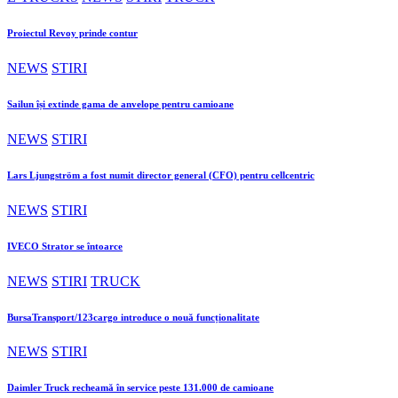
Proiectul Revoy prinde contur
NEWS
STIRI
Sailun își extinde gama de anvelope pentru camioane
NEWS
STIRI
Lars Ljungström a fost numit director general (CFO) pentru cellcentric
NEWS
STIRI
IVECO Strator se întoarce
NEWS
STIRI
TRUCK
BursaTransport/123cargo introduce o nouă funcționalitate
NEWS
STIRI
Daimler Truck recheamă în service peste 131.000 de camioane