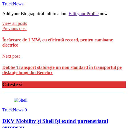
TruckNews
Add your Biographical Information.
Edit your Profile
now.
view all posts
Previous post
Încărcare de 1 MW, cu eficiență record, pentru camioane
electrice
Next post
Dobbe Transport stabilește un nou standard în transportul pe
distanțe lungi din Benelux
Citeste si
TruckNews
0
DKV Mobility și Shell își extind parteneriatul
european