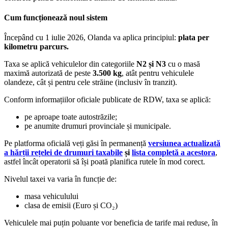
Cum funcționează noul sistem
Începând cu 1 iulie 2026, Olanda va aplica principiul:
plata per
kilometru parcurs.
Taxa se aplică vehiculelor din categoriile
N2 și N3
cu o masă
maximă autorizată de peste
3.500 kg
, atât pentru vehiculele
olandeze, cât și pentru cele străine (inclusiv în tranzit).
Conform informațiilor oficiale publicate de RDW, taxa se aplică:
pe aproape toate autostrăzile;
pe anumite drumuri provinciale și municipale.
Pe platforma oficială veți găsi în permanență
versiunea actualizată
a hărții rețelei de drumuri taxabile
și
lista completă a acestora
,
astfel încât operatorii să își poată planifica rutele în mod corect.
Nivelul taxei va varia în funcție de:
masa vehiculului
clasa de emisii (Euro și CO₂)
Vehiculele mai puțin poluante vor beneficia de tarife mai reduse, în