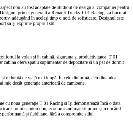
u aspect nou au fost adaptate de studioul de design al companiei pentru
 „Designul primei generații a Renault Trucks T 01 Racing s-a bucurat
ortiv, adăugând în același timp o notă de sofisticare. Designul este
rt să-și exprime propriul stil.
nfortul la volan și în cabină, siguranța și productivitatea. T 01
 iar cabina oferă spațiu suplimentar de depozitare și un pat de dormit
 și o durată de viață mai lungă. În cele din urmă, aerodinamica
ai mic decât generația anterioară de camioane.
late cu noua generație T 01 Racing și își demonstrează încă o dată
fabricarea unui camion nou, economisind materii prime și reducând
performanță și fiabilitate, fără a compromite stilul.