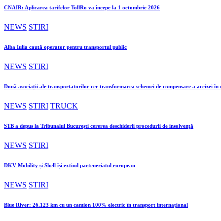
CNAIR: Aplicarea tarifelor TollRo va începe la 1 octombrie 2026
NEWS
STIRI
Alba Iulia caută operator pentru transportul public
NEWS
STIRI
Două asociații ale transportatorilor cer transformarea schemei de compensare a accizei î
NEWS
STIRI
TRUCK
STB a depus la Tribunalul București cererea deschiderii procedurii de insolvență
NEWS
STIRI
DKV Mobility și Shell își extind parteneriatul european
NEWS
STIRI
Blue River: 26.123 km cu un camion 100% electric în transport internațional