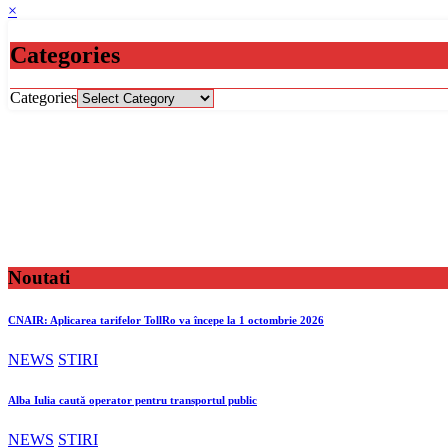
×
Categories
Categories
Noutati
CNAIR: Aplicarea tarifelor TollRo va începe la 1 octombrie 2026
NEWS
STIRI
Alba Iulia caută operator pentru transportul public
NEWS
STIRI