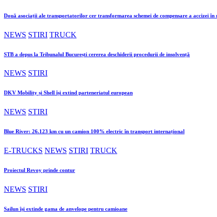
Două asociații ale transportatorilor cer transformarea schemei de compensare a accizei î
NEWS
STIRI
TRUCK
STB a depus la Tribunalul București cererea deschiderii procedurii de insolvență
NEWS
STIRI
DKV Mobility și Shell își extind parteneriatul european
NEWS
STIRI
Blue River: 26.123 km cu un camion 100% electric în transport internațional
E-TRUCKS
NEWS
STIRI
TRUCK
Proiectul Revoy prinde contur
NEWS
STIRI
Sailun își extinde gama de anvelope pentru camioane