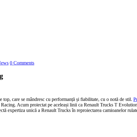
News
0 Comments
g
top, care se mândresc cu performanță și fiabilitate, cu o notă de stil.
P
1 Racing. Acum proiectat pe aceleași linii ca Renault Trucks T Evolutio
ectă expertiza unică a Renault Trucks în reproiectarea camioanelor rulat