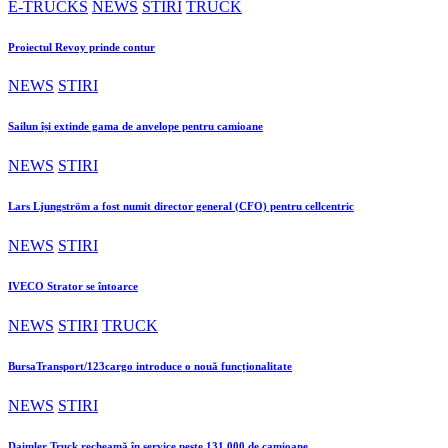
E-TRUCKS
NEWS
STIRI
TRUCK
Proiectul Revoy prinde contur
NEWS
STIRI
Sailun își extinde gama de anvelope pentru camioane
NEWS
STIRI
Lars Ljungström a fost numit director general (CFO) pentru cellcentric
NEWS
STIRI
IVECO Strator se întoarce
NEWS
STIRI
TRUCK
BursaTransport/123cargo introduce o nouă funcționalitate
NEWS
STIRI
Daimler Truck recheamă în service peste 131.000 de camioane