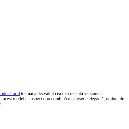
roducătorul
tocmai a dezvăluit cea mai recentă versiune a
n, acest model cu aspect nou combină o caroserie elegantă, opțiuni de
e.