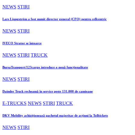
NEWS
STIRI
Lars Ljungström a fost numit director general (CFO) pentru cellcentric
NEWS
STIRI
IVECO Strator se întoarce
NEWS
STIRI
TRUCK
BursaTransport/123cargo introduce o nouă funcționalitate
NEWS
STIRI
Daimler Truck recheamă în service peste 131.000 de camioane
E-TRUCKS
NEWS
STIRI
TRUCK
DKV Mobility achiziționează pachetul majoritar de acțiuni la Tolltickets
NEWS
STIRI