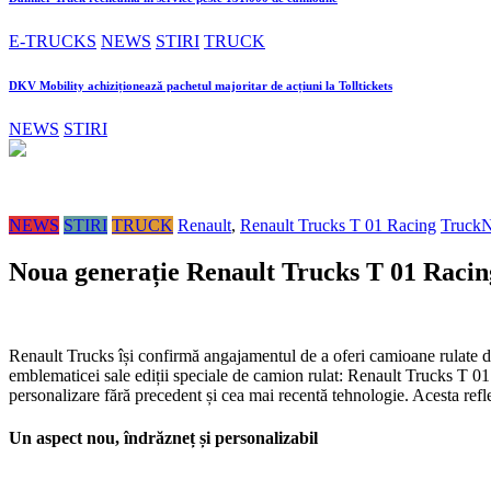
E-TRUCKS
NEWS
STIRI
TRUCK
DKV Mobility achiziționează pachetul majoritar de acțiuni la Tolltickets
NEWS
STIRI
NEWS
STIRI
TRUCK
Renault
,
Renault Trucks T 01 Racing
Truck
Noua generație Renault Trucks T 01 Racin
Renault Trucks își confirmă angajamentul de a oferi camioane rulate de 
emblematicei sale ediții speciale de camion rulat: Renault Trucks T 0
personalizare fără precedent și cea mai recentă tehnologie. Acesta refl
Un aspect nou, îndrăzneț și personalizabil