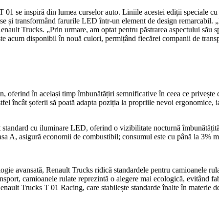
 01 se inspiră din lumea curselor auto. Liniile acestei ediții speciale c
oase și transformând farurile LED într-un element de design remarcabil.
enault Trucks. „Prin urmare, am optat pentru păstrarea aspectului său sp
te acum disponibil în nouă culori, permițând fiecărei companii de transpo
ferind în același timp îmbunătățiri semnificative în ceea ce privește co
astfel încât șoferii să poată adapta poziția la propriile nevoi ergonomice,
 standard cu iluminare LED, oferind o vizibilitate nocturnă îmbunătățită
clasa A, asigură economii de combustibil; consumul este cu până la 3% m
nologie avansată, Renault Trucks ridică standardele pentru camioanele ru
ransport, camioanele rulate reprezintă o alegere mai ecologică, evitând 
nault Trucks T 01 Racing, care stabilește standarde înalte în materie de 