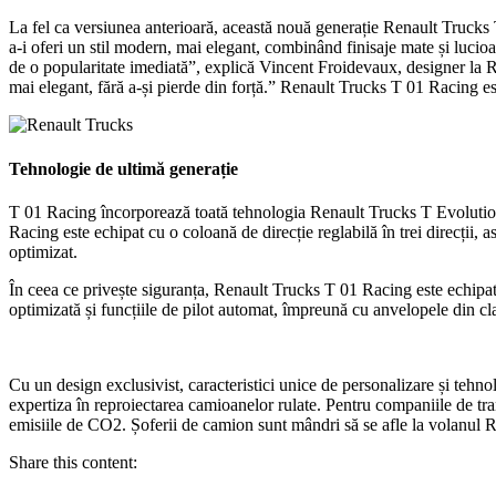
La fel ca versiunea anterioară, această nouă generație Renault Trucks T
a-i oferi un stil modern, mai elegant, combinând finisaje mate și luci
de o popularitate imediată”, explică Vincent Froidevaux, designer la R
mai elegant, fără a-și pierde din forță.” Renault Trucks T 01 Racing es
Tehnologie de ultimă generație
T 01 Racing încorporează toată tehnologia Renault Trucks T Evolution, o
Racing este echipat cu o coloană de direcție reglabilă în trei direcții, 
optimizat.
În ceea ce privește siguranța, Renault Trucks T 01 Racing este echipat
optimizată și funcțiile de pilot automat, împreună cu anvelopele din 
Cu un design exclusivist, caracteristici unice de personalizare și teh
expertiza în reproiectarea camioanelor rulate. Pentru companiile de t
emisiile de CO2. Șoferii de camion sunt mândri să se afle la volanul Re
Share this content: