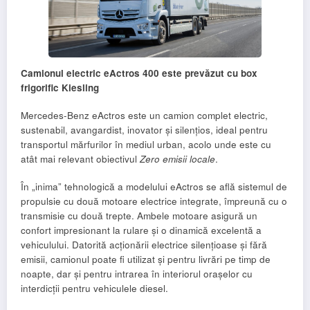
Camionul electric eActros 400 este prevăzut cu box
frigorific Kiesling
Mercedes-Benz eActros este un camion complet electric,
sustenabil, avangardist, inovator și silențios, ideal pentru
transportul mărfurilor în mediul urban, acolo unde este cu
atât mai relevant obiectivul
Zero emisii locale
.
În „inima” tehnologică a modelului eActros se află sistemul de
propulsie cu două motoare electrice integrate, împreună cu o
transmisie cu două trepte. Ambele motoare asigură un
confort impresionant la rulare și o dinamică excelentă a
vehiculului. Datorită acționării electrice silențioase și fără
emisii, camionul poate fi utilizat și pentru livrări pe timp de
noapte, dar și pentru intrarea în interiorul orașelor cu
interdicții pentru vehiculele diesel.