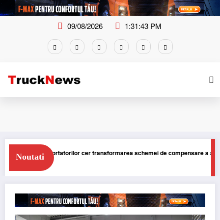
Skip
to
content
09/08/2026
1:31:44 PM
nsportatorilor cer transformarea schemei de compensare a accizei în mecanis
Noutati