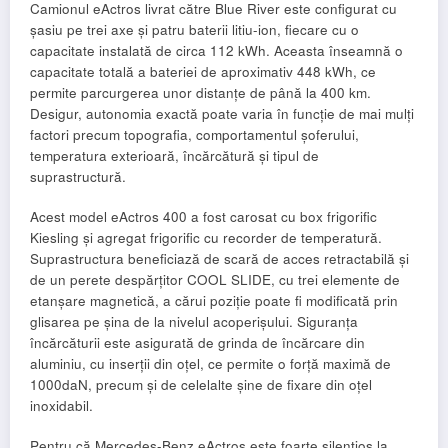
Camionul eActros livrat către Blue River este configurat cu
șasiu pe trei axe și patru baterii litiu-ion, fiecare cu o
capacitate instalată de circa 112 kWh. Aceasta înseamnă o
capacitate totală a bateriei de aproximativ 448 kWh, ce
permite parcurgerea unor distanțe de până la 400 km.
Desigur, autonomia exactă poate varia în funcție de mai mulți
factori precum topografia, comportamentul șoferului,
temperatura exterioară, încărcătură și tipul de
suprastructură.
Acest model eActros 400 a fost carosat cu box frigorific
Kiesling și agregat frigorific cu recorder de temperatură.
Suprastructura beneficiază de scară de acces retractabilă și
de un perete despărțitor COOL SLIDE, cu trei elemente de
etanșare magnetică, a cărui poziție poate fi modificată prin
glisarea pe șina de la nivelul acoperișului. Siguranța
încărcăturii este asigurată de grinda de încărcare din
aluminiu, cu inserții din oțel, ce permite o forță maximă de
1000daN, precum și de celelalte șine de fixare din oțel
inoxidabil.
Pentru că Mercedes-Benz eActros este foarte silențios la