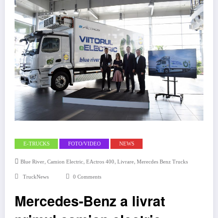
E-TRUCKS
FOTO/VIDEO
NEWS
,
,
,
,
Blue River
Camion Electric
EActros 400
Livrare
Merecdes Benz Trucks
TruckNews
0 Comments
Mercedes-Benz a livrat