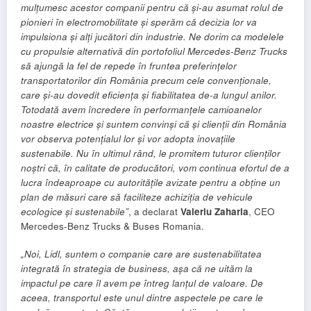
mulțumesc acestor companii pentru că și-au asumat rolul de
pionieri în electromobilitate și sperăm că decizia lor va
impulsiona și alți jucători din industrie. Ne dorim ca modelele
cu propulsie alternativă din portofoliul Mercedes-Benz Trucks
să ajungă la fel de repede
în fruntea preferințelor
transportatorilor din România precum cele convenționale,
care și-au dovedit eficiența și fiabilitatea de-a lungul anilor.
Totodată avem încredere în performanțele camioanelor
noastre electrice și suntem convinși că și clienții din România
vor observa potențialul lor și vor adopta inovațiile
sustenabile. Nu în ultimul rând, le promitem tuturor clienților
noștri că, în calitate de producători, vom continua efortul de a
lucra îndeaproape cu autoritățile avizate pentru a obține un
plan de măsuri care să faciliteze achiziția de vehicule
ecologice și sustenabile”
, a declarat
Valeriu Zaharia
, CEO
Mercedes-Benz Trucks & Buses Romania.
„Noi, Lidl, suntem o companie care are sustenabilitatea
integrată în strategia de business, așa că ne uităm la
impactul pe care îl avem pe întreg lanțul de valoare. De
aceea, transportul este unul dintre aspectele pe care le