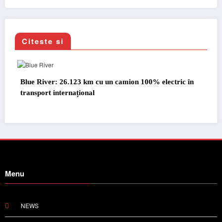
Citeste si
tric în
Proiectul Revoy prinde contur
Menu
NEWS
TRUCK