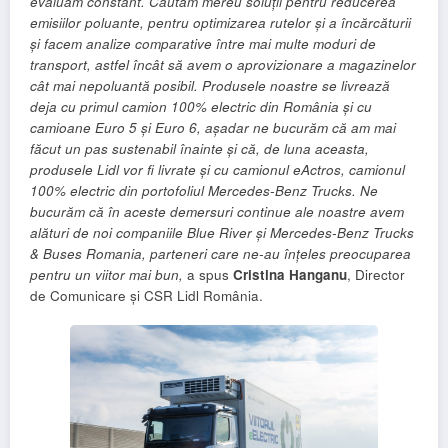
evaluăm constant. Căutăm mereu soluții pentru reducerea
emisiilor poluante, pentru optimizarea rutelor și a încărcăturii
și facem analize comparative între mai multe moduri de
transport, astfel încât să avem o aprovizionare a magazinelor
cât mai nepoluantă posibil. Produsele noastre se livrează
deja cu primul camion 100% electric din România și cu
camioane Euro 5 și Euro 6, așadar ne bucurăm că am mai
făcut un pas sustenabil înainte și că, de luna aceasta,
produsele Lidl vor fi livrate și cu camionul eActros, camionul
100% electric din portofoliul Mercedes-Benz Trucks. Ne
bucurăm că în aceste demersuri continue ale noastre avem
alături de noi companiile Blue River și Mercedes-Benz Trucks
& Buses Romania, parteneri care ne-au înțeles preocuparea
pentru un viitor mai bun,
a spus
Cristina Hanganu
, Director
de Comunicare și CSR Lidl România.