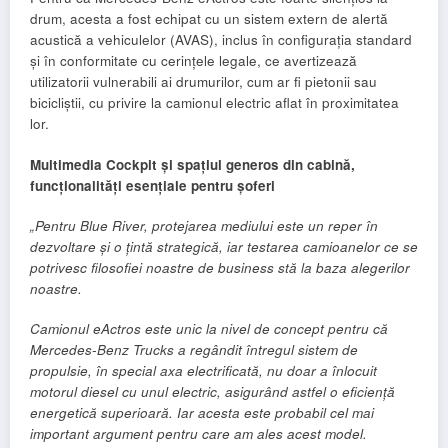
drum, acesta a fost echipat cu un sistem extern de alertă
acustică a vehiculelor (AVAS), inclus în configurația standard
și în conformitate cu cerințele legale, ce avertizează
utilizatorii vulnerabili ai drumurilor, cum ar fi pietonii sau
bicicliștii, cu privire la camionul electric aflat în proximitatea
lor.
Multimedia Cockpit și spațiul generos din cabină,
funcționalități esențiale pentru șoferi
„Pentru Blue River, protejarea mediului este un reper în
dezvoltare și o țintă strategică, iar testarea camioanelor ce se
potrivesc filosofiei noastre de business stă la baza alegerilor
noastre.
Camionul eActros este unic la nivel de concept pentru că
Mercedes-Benz Trucks a regândit întregul sistem de
propulsie, în special axa electrificată, nu doar a înlocuit
motorul diesel cu unul electric, asigurând astfel o eficiență
energetică superioară. Iar acesta este probabil cel mai
important argument pentru care am ales acest model.