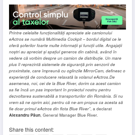
Printre celelalte funcționalități apreciate ale camionului
eActros se numără Multimedia Cockpit – bordul digital ce le
oferă șoferilor foarte multe informații și funcții utile. Angajații
noștri au apreciat și spațiul generos din cabină, având în
vedere că vorbim despre un camion de distribuție. Un mare
plus îl reprezintă sistemele de siguranță prin senzorii de
proximitate, care împreună cu oglinzile MirrorCam, definesc o
experiență de conducere relaxată la volanul eActros.
De
asemenea, noi, cei de la Blue River, dorim ca acest camion
sa fie încă un pas important în proiectul nostru pentru
dezvoltarea sustenabilă a transporturilor din România. Si nu
vrem să ne oprim aici, pentru că ne-am propus ca acesta să
fie doar primul eActros din flota Blue River”
, a declarat
Alexandru Păun
, General Manager Blue River.
Share this content: