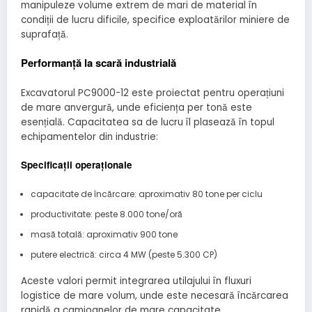
manipuleze volume extrem de mari de material în
condiții de lucru dificile, specifice exploatărilor miniere de
suprafață.
Performanță la scară industrială
Excavatorul PC9000-12 este proiectat pentru operațiuni
de mare anvergură, unde eficiența per tonă este
esențială. Capacitatea sa de lucru îl plasează în topul
echipamentelor din industrie:
Specificații operaționale
capacitate de încărcare: aproximativ 80 tone per ciclu
productivitate: peste 8.000 tone/oră
masă totală: aproximativ 900 tone
putere electrică: circa 4 MW (peste 5.300 CP)
Aceste valori permit integrarea utilajului în fluxuri
logistice de mare volum, unde este necesară încărcarea
rapidă a camioanelor de mare capacitate.