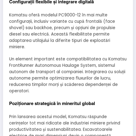
Configurații flexibile și integrare digitală
Komatsu oferă modelul PC9000-12 în mai multe
configurații, inclusiv variante cu cupă frontală (face
shovel) sau backhoe, precum și opțiuni de propulsie
diesel sau electrică. Această flexibilitate permite
adaptarea utilajului la diferite tipuri de exploatări
miniere.
Un element important este compatibilitatea cu Komatsu
FrontRunner Autonomous Haulage System, sistemul
autonom de transport al companiei. Integrarea cu soluții
autonome permite optimizarea fluxurilor de lucru,
reducerea timpilor morți și scăderea dependenței de
operatori.
Poziționare strategică în mineritul global
Prin lansarea acestui model, Komatsu răspunde
cerințelor tot mai ridicate ale industriei miniere privind
productivitatea și sustenabilitatea. Excavatoarele
electrice de mari dimensiuni devin o componentă