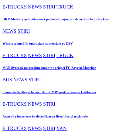
E-TRUCKS
NEWS
STIRI
TRUCK
DKV Mobility achiziționează pachetul majoritar de acțiuni la Tolltickets
NEWS
STIRI
Windrose intră în operațiuni comerciale cu DSV
E-TRUCKS
NEWS
STIRI
TRUCK
MAN livrează un autobuz inovator echipei FC Bayern München
BUS
NEWS
STIRI
Prima stație Megacharger de 1,2 MW pentru Semi în California
E-TRUCKS
NEWS
STIRI
Australia investește în electrificarea flotei Poștei naționale
E-TRUCKS
NEWS
STIRI
VAN