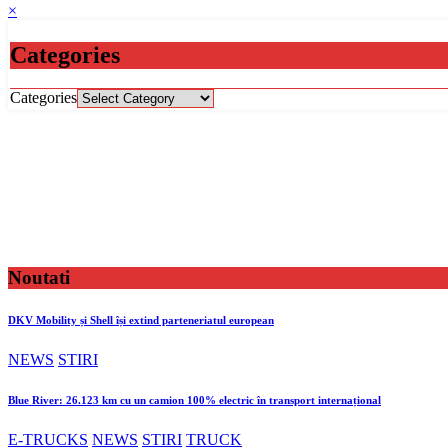
×
Categories
Categories
Noutati
DKV Mobility și Shell își extind parteneriatul european
NEWS
STIRI
Blue River: 26.123 km cu un camion 100% electric în transport internațional
E-TRUCKS
NEWS
STIRI
TRUCK