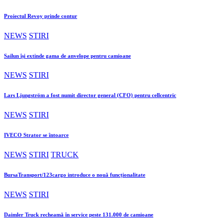
Proiectul Revoy prinde contur
NEWS
STIRI
Sailun își extinde gama de anvelope pentru camioane
NEWS
STIRI
Lars Ljungström a fost numit director general (CFO) pentru cellcentric
NEWS
STIRI
IVECO Strator se întoarce
NEWS
STIRI
TRUCK
BursaTransport/123cargo introduce o nouă funcționalitate
NEWS
STIRI
Daimler Truck recheamă în service peste 131.000 de camioane