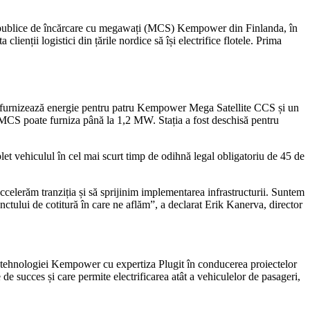
tații publice de încărcare cu megawați (MCS) Kempower din Finlanda, în
enții logistici din țările nordice să își electrifice flotele. Prima
re furnizează energie pentru patru Kempower Mega Satellite CCS și un
MCS poate furniza până la 1,2 MW. Stația a fost deschisă pentru
let vehiculul în cel mai scurt timp de odihnă legal obligatoriu de 45 de
 accelerăm tranziția și să sprijinim implementarea infrastructurii. Suntem
tului de cotitură în care ne aflăm”, a declarat Erik Kanerva, director
 tehnologiei Kempower cu expertiza Plugit în conducerea proiectelor
e de succes și care permite electrificarea atât a vehiculelor de pasageri,