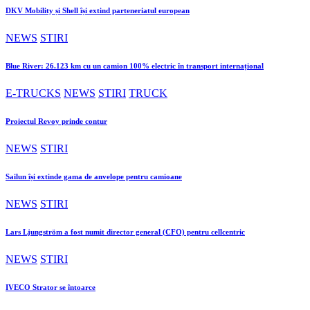
DKV Mobility și Shell își extind parteneriatul european
NEWS
STIRI
Blue River: 26.123 km cu un camion 100% electric în transport internațional
E-TRUCKS
NEWS
STIRI
TRUCK
Proiectul Revoy prinde contur
NEWS
STIRI
Sailun își extinde gama de anvelope pentru camioane
NEWS
STIRI
Lars Ljungström a fost numit director general (CFO) pentru cellcentric
NEWS
STIRI
IVECO Strator se întoarce