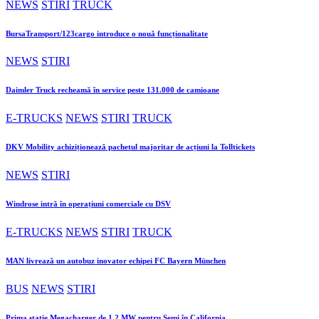
NEWS
STIRI
TRUCK
BursaTransport/123cargo introduce o nouă funcționalitate
NEWS
STIRI
Daimler Truck recheamă în service peste 131.000 de camioane
E-TRUCKS
NEWS
STIRI
TRUCK
DKV Mobility achiziționează pachetul majoritar de acțiuni la Tolltickets
NEWS
STIRI
Windrose intră în operațiuni comerciale cu DSV
E-TRUCKS
NEWS
STIRI
TRUCK
MAN livrează un autobuz inovator echipei FC Bayern München
BUS
NEWS
STIRI
Prima stație Megacharger de 1,2 MW pentru Semi în California