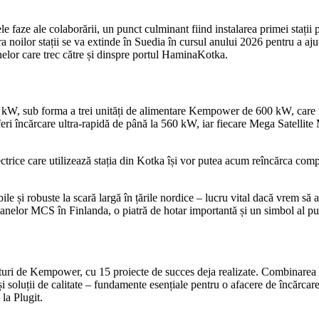
imele faze ale colaborării, un punct culminant fiind instalarea primei s
or stații se va extinde în Suedia în cursul anului 2026 pentru a ajuta cli
elor care trec către și dinspre portul HaminaKotka.
.800 kW, sub forma a trei unități de alimentare Kempower de 600 kW, ca
încărcare ultra-rapidă de până la 560 kW, iar fiecare Mega Satellite 
ctrice care utilizează stația din Kotka își vor putea acum reîncărca comp
abile și robuste la scară largă în țările nordice – lucru vital dacă vrem să
elor MCS în Finlanda, o piatră de hotar importantă și un simbol al punc
turi de Kempower, cu 15 proiecte de succes deja realizate. Combinarea
 și soluții de calitate – fundamente esențiale pentru o afacere de încărcar
la Plugit.