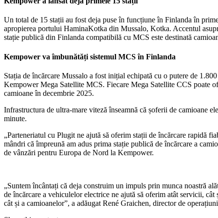
Kempower a lansat deja primele 15 stații
Un total de 15 stații au fost deja puse în funcțiune în Finlanda în pr
apropierea portului HaminaKotka din Mussalo, Kotka. Accentul asupra noil
stație publică din Finlanda compatibilă cu MCS este destinată camioan
Kempower va îmbunătăți sistemul MCS în Finlanda
Stația de încărcare Mussalo a fost inițial echipată cu o putere de 1
Kempower Mega Satellite MCS. Fiecare Mega Satellite CCS poate oferi 
camioane în decembrie 2025.
Infrastructura de ultra-mare viteză înseamnă că șoferii de camioane ele
minute.
„Parteneriatul cu Plugit ne ajută să oferim stații de încărcare rapidă fi
mândri că împreună am adus prima stație publică de încărcare a camioan
de vânzări pentru Europa de Nord la Kempower.
„Suntem încântați că deja construim un impuls prin munca noastră ală
de încărcare a vehiculelor electrice ne ajută să oferim atât servicii, cât
cât și a camioanelor”, a adăugat René Graichen, director de operațiuni 