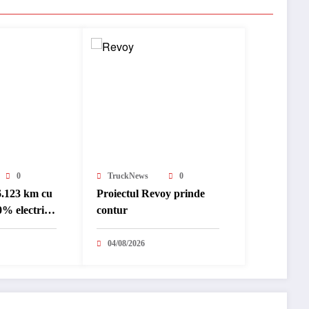
0
TruckNews
0
6.123 km cu
Proiectul Revoy prinde
% electric
contur
nternațional
04/08/2026