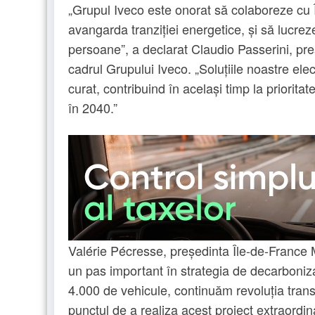
„Grupul Iveco este onorat să colaboreze cu Î
avangarda tranziției energetice, și să lucr
persoane”, a declarat Claudio Passerini, pre
cadrul Grupului Iveco. „Soluțiile noastre ele
curat, contribuind în același timp la priorit
în 2040.”
Valérie Pécresse, președinta Île-de-France M
un pas important în strategia de decarboni
4.000 de vehicule, continuăm revoluția trans
punctul de a realiza acest proiect extraordi