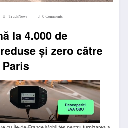
TruckNews
0 Comments
nă la 4.000 de
reduse și zero către
 Paris
re cu Île-de-France Mobilités pentru furnizarea a