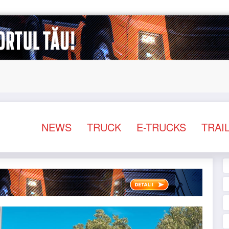
rnațional
Proiectul Revoy prinde contur
Sailun își
NEWS
TRUCK
E-TRUCKS
TRAI
NEWS
STIRI
NEWS
STIRI