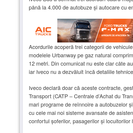
până la 4.000 de autobuze și autocare cu emi
Acordurile acoperă trei categorii de vehicul
modelele Urbanway pe gaz natural comprim
12 metri. Din comunicat nu este clar câte aut
iar Iveco nu a dezvăluit încă detaliile tehnice
Iveco declară doar că aceste contracte, gest
Transport (CATP – Centrale d’Achat du Transp
mari programe de reînnoire a autobuzelor și 
cu cele mai noi sisteme avansate de asistenț
confortul șoferilor, pasagerilor și locuitorilor l