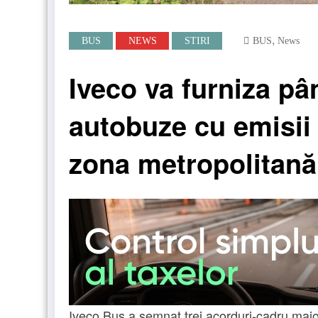
,
BUS
NEWS
STIRI
BUS
News
Iveco va furniza pâ
autobuze cu emisii 
zona metropolitană
Iveco Bus a semnat trei acorduri-cadru majo