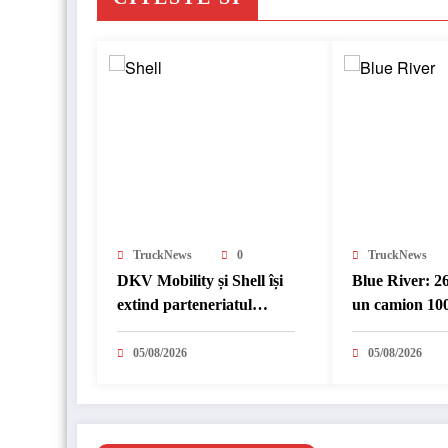
TruckNews
0
TruckNews
DKV Mobility și Shell își
Blue River: 2
extind parteneriatul
un camion 100
european
în transport i
05/08/2026
05/08/2026