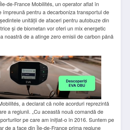
le-de-France Mobilités, un operator aflat în
eze împreună pentru a decarboniza transportul de
ședintele unității de afaceri pentru autobuze din
ctrice și de biometan vor oferi un mix energetic
atea noastră de a atinge zero emisii de carbon până
obilités, a declarat că noile acorduri reprezintă
zare a regiunii. „Cu această nouă comandă de
porturilor pe care am inițiat-o în 2016. Suntem pe
nar de a face din Île-de-France prima regiune