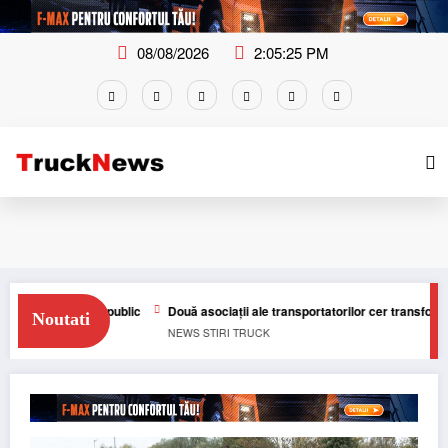
Skip
to
content
08/08/2026
2:05:26 PM
sportul public
Două asociații ale transportatorilor cer transformarea sc
Noutati
NEWS
STIRI
TRUCK