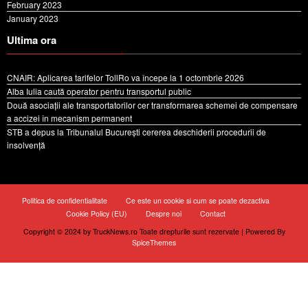
February 2023
January 2023
Ultima ora
CNAIR: Aplicarea tarifelor TollRo va începe la 1 octombrie 2026
Alba Iulia caută operator pentru transportul public
Două asociații ale transportatorilor cer transformarea schemei de compensare
a accizei în mecanism permanent
STB a depus la Tribunalul București cererea deschiderii procedurii de
insolvență
Politica de confidentialitate
Ce este un cookie si cum se poate dezactiva
Cookie Policy (EU)
Despre noi
Contact
Copyright © 2024 by TruckNews.ro Toate drepturile sunt rezervate | Powered By
SpiceThemes