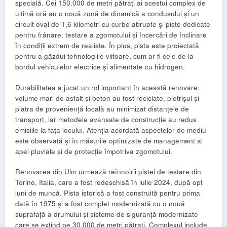
specială. Cei 150.000 de metri pătrați ai acestui complex de
ultimă oră au o nouă zonă de dinamică a condusului și un
circuit oval de 1,6 kilometri cu curbe abrupte și piste dedicate
pentru frânare, testare a zgomotului și încercări de înclinare
în condiții extrem de realiste. În plus, pista este proiectată
pentru a găzdui tehnologiile viitoare, cum ar fi cele de la
bordul vehiculelor electrice și alimentate cu hidrogen.
Durabilitatea a jucat un rol important în această renovare:
volume mari de asfalt și beton au fost reciclate, pietrișul și
piatra de proveniență locală au minimizat distanțele de
transport, iar metodele avansate de construcție au redus
emisiile la fața locului. Atenția acordată aspectelor de mediu
este observată și în măsurile optimizate de management al
apei pluviale și de protecție împotriva zgomotului.
Renovarea din Ulm urmează reînnoirii pistei de testare din
Torino, Italia, care a fost redeschisă în iulie 2024, după opt
luni de muncă. Pista istorică a fost construită pentru prima
dată în 1975 și a fost complet modernizată cu o nouă
suprafață a drumului și sisteme de siguranță modernizate
care se extind pe 30.000 de metri pătrați. Complexul include