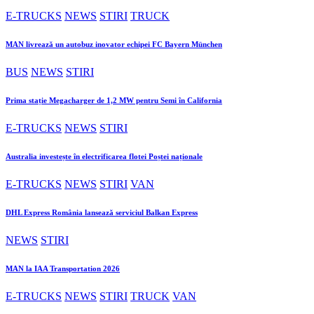
E-TRUCKS
NEWS
STIRI
TRUCK
MAN livrează un autobuz inovator echipei FC Bayern München
BUS
NEWS
STIRI
Prima stație Megacharger de 1,2 MW pentru Semi în California
E-TRUCKS
NEWS
STIRI
Australia investește în electrificarea flotei Poștei naționale
E-TRUCKS
NEWS
STIRI
VAN
DHL Express România lansează serviciul Balkan Express
NEWS
STIRI
MAN la IAA Transportation 2026
E-TRUCKS
NEWS
STIRI
TRUCK
VAN