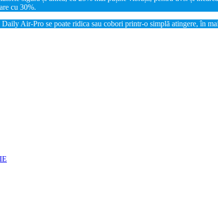
lare cu 30%.
 Daily Air-Pro se poate ridica sau cobori printr-o simplă atingere, în ma
IE