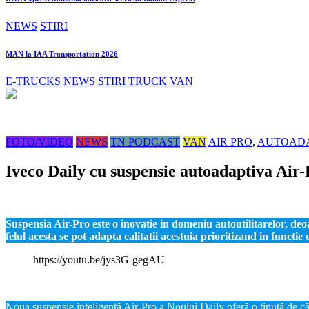
NEWS
STIRI
MAN la IAA Transportation 2026
E-TRUCKS
NEWS
STIRI
TRUCK
VAN
FOTO/VIDEO
NEWS
TN PODCAST
VAN
AIR PRO
,
AUTOADA
Iveco Daily cu suspensie autoadaptiva Air
Suspensia Air-Pro este o inovatie in domeniu autoutilitarelor, de
felul acesta se pot adapta calitatii acestuia prioritizand in functie 
https://youtu.be/jys3G-gegAU
Noua suspensie inteligentă Air-Pro a Noului Daily oferă o ținută de căl