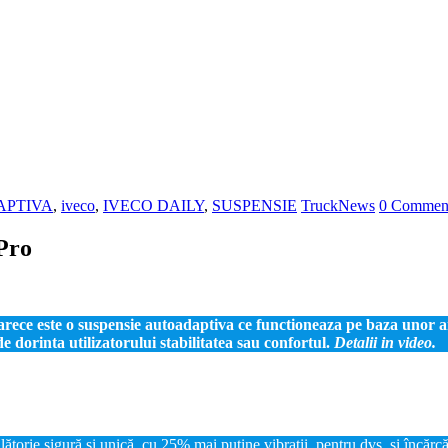
PTIVA
,
iveco
,
IVECO DAILY
,
SUSPENSIE
TruckNews
0 Commen
-Pro
oarece este o suspensie autoadaptiva ce functioneaza pe baza unor a
de dorinta utilizatorului stabilitatea sau confortul.
Detalii in video.
ătorie sigură și unică, cu 25% mai puține vibrații, pentru dvs. și încărc