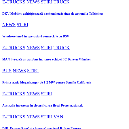
E-TRUCKS
NEWS
STIRI
TRUCK
DKV Mobility achiziționează pachetul majoritar de acțiuni la Tolltickets
NEWS
STIRI
Windrose intră în operațiuni comerciale cu DSV
E-TRUCKS
NEWS
STIRI
TRUCK
MAN livrează un autobuz inovator echipei FC Bayern München
BUS
NEWS
STIRI
Prima stație Megacharger de 1,2 MW pentru Semi în California
E-TRUCKS
NEWS
STIRI
Australia investește în electrificarea flotei Poștei naționale
E-TRUCKS
NEWS
STIRI
VAN
DHL Express România lansează serviciul Balkan Express