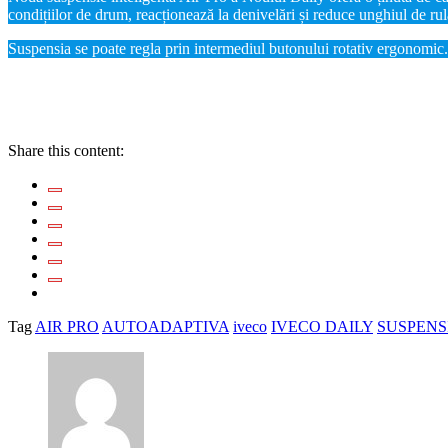
condițiilor de drum, reacționează la denivelări și reduce unghiul de ru
Suspensia se poate regla prin intermediul butonului rotativ ergonomic.
Mai multe detalii in video
Share this content:
Tag
AIR PRO
AUTOADAPTIVA
iveco
IVECO DAILY
SUSPENS