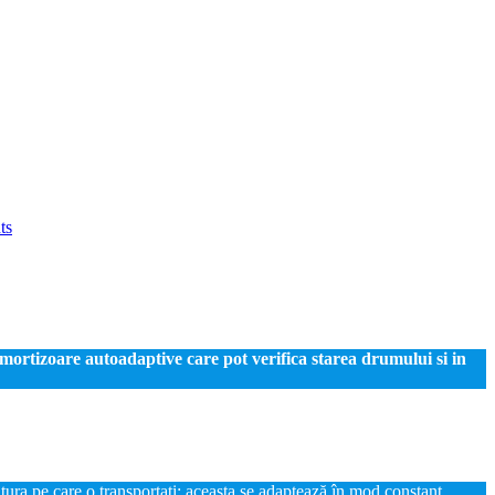
ts
mortizoare autoadaptive care pot verifica starea drumului si in
ătura pe care o transportați: aceasta se adaptează în mod constant