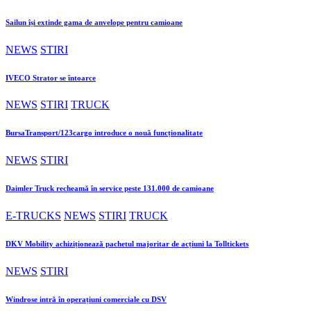
Sailun își extinde gama de anvelope pentru camioane
NEWS
STIRI
IVECO Strator se întoarce
NEWS
STIRI
TRUCK
BursaTransport/123cargo introduce o nouă funcționalitate
NEWS
STIRI
Daimler Truck recheamă în service peste 131.000 de camioane
E-TRUCKS
NEWS
STIRI
TRUCK
DKV Mobility achiziționează pachetul majoritar de acțiuni la Tolltickets
NEWS
STIRI
Windrose intră în operațiuni comerciale cu DSV