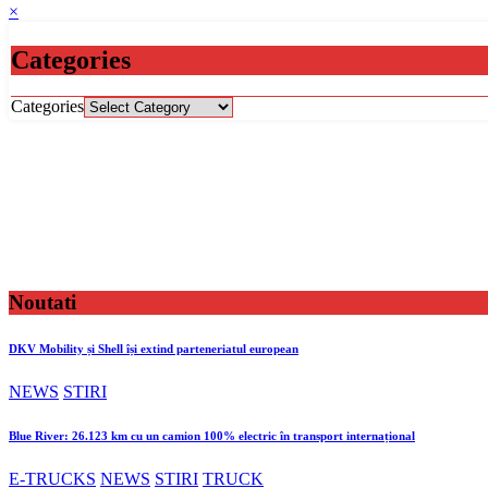
×
Categories
Categories
Noutati
DKV Mobility și Shell își extind parteneriatul european
NEWS
STIRI
Blue River: 26.123 km cu un camion 100% electric în transport internațional
E-TRUCKS
NEWS
STIRI
TRUCK