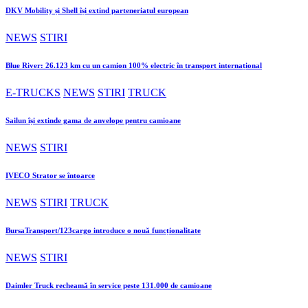
DKV Mobility și Shell își extind parteneriatul european
NEWS
STIRI
Blue River: 26.123 km cu un camion 100% electric în transport internațional
E-TRUCKS
NEWS
STIRI
TRUCK
Sailun își extinde gama de anvelope pentru camioane
NEWS
STIRI
IVECO Strator se întoarce
NEWS
STIRI
TRUCK
BursaTransport/123cargo introduce o nouă funcționalitate
NEWS
STIRI
Daimler Truck recheamă în service peste 131.000 de camioane