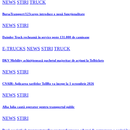
NEWS
STIRI
TRUCK
BursaTransport/123cargo introduce o nouă funcționalitate
NEWS
STIRI
Daimler Truck recheamă în service peste 131.000 de camioane
E-TRUCKS
NEWS
STIRI
TRUCK
DKV Mobility achiziționează pachetul majoritar de acțiuni la Tolltickets
NEWS
STIRI
CNAIR: Aplicarea tarifelor TollRo va începe la 1 octombrie 2026
NEWS
STIRI
Alba Iulia caută operator pentru transportul public
NEWS
STIRI
Două asociații ale transportatorilor cer transformarea schemei de compensare a accizei î