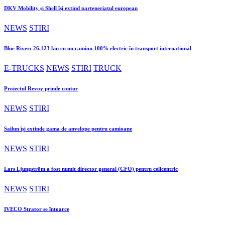
DKV Mobility și Shell își extind parteneriatul european
NEWS
STIRI
Blue River: 26.123 km cu un camion 100% electric în transport internațional
E-TRUCKS
NEWS
STIRI
TRUCK
Proiectul Revoy prinde contur
NEWS
STIRI
Sailun își extinde gama de anvelope pentru camioane
NEWS
STIRI
Lars Ljungström a fost numit director general (CFO) pentru cellcentric
NEWS
STIRI
IVECO Strator se întoarce