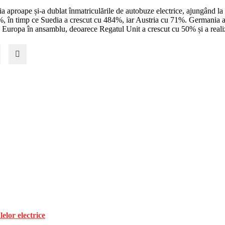
alia aproape și-a dublat înmatriculările de autobuze electrice, ajungând la 9
, în timp ce Suedia a crescut cu 484%, iar Austria cu 71%. Germania a r
Europa în ansamblu, deoarece Regatul Unit a crescut cu 50% și a realiza
elor electrice