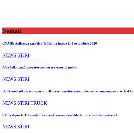
Noutati
CNAIR: Aplicarea tarifelor TollRo va începe la 1 octombrie 2026
NEWS
STIRI
Alba Iulia caută operator pentru transportul public
NEWS
STIRI
Două asociații ale transportatorilor cer transformarea schemei de compensare a accizei î
NEWS
STIRI
TRUCK
STB a depus la Tribunalul București cererea deschiderii procedurii de insolvență
NEWS
STIRI