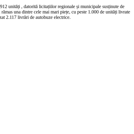
12 unități , datorită licitațiilor regionale și municipale susținute de
ămas una dintre cele mai mari piețe, cu peste 1.000 de unități livrate
t 2.117 livrări de autobuze electrice.