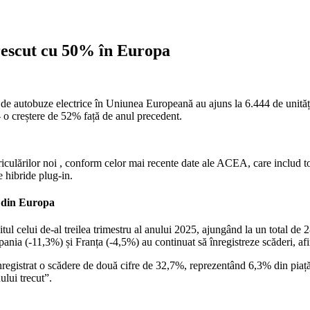
crescut cu 50% în Europa
 de autobuze electrice în Uniunea Europeană au ajuns la 6.444 de unităț
– o creștere de 52% față de anul precedent.
iculărilor noi , conform celor mai recente date ale ACEA, care includ toa
e hibride plug-in.
e din Europa
ul celui de-al treilea trimestru al anului 2025, ajungând la un total de 2
pania (-11,3%) și Franța (-4,5%) au continuat să înregistreze scăderi, 
înregistrat o scădere de două cifre de 32,7%, reprezentând 6,3% din piaț
lui trecut”.