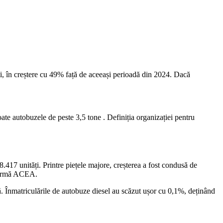
i, în creștere cu 49% față de aceeași perioadă din 2024. Dacă
te autobuzele de peste 3,5 tone . Definiția organizației pentru
8.417 unități. Printre piețele majore, creșterea a fost condusă de
afirmă ACEA.
ă. Înmatriculările de autobuze diesel au scăzut ușor cu 0,1%, deținând