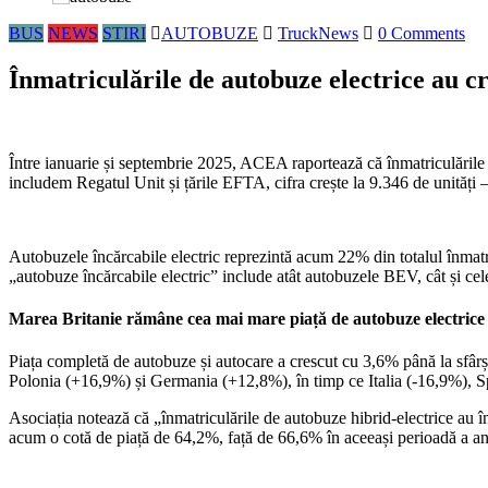
BUS
NEWS
STIRI
AUTOBUZE
TruckNews
0 Comments
Înmatriculările de autobuze electrice au 
Între ianuarie și septembrie 2025, ACEA raportează că înmatriculările
includem Regatul Unit și țările EFTA, cifra crește la 9.346 de unități 
Autobuzele încărcabile electric reprezintă acum 22% din totalul înmatr
„autobuze încărcabile electric” include atât autobuzele BEV, cât și cel
Marea Britanie rămâne cea mai mare piață de autobuze electric
Piața completă de autobuze și autocare a crescut cu 3,6% până la sfârșit
Polonia (+16,9%) și Germania (+12,8%), în timp ce Italia (-16,9%), S
Asociația notează că „înmatriculările de autobuze hibrid-electrice au 
acum o cotă de piață de 64,2%, față de 66,6% în aceeași perioadă a anu