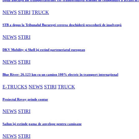
NEWS
STIRI
TRUCK
STB a depus la Tribunalul București cererea deschiderii procedurii de insolvență
NEWS
STIRI
DKV Mobility și Shell își extind parteneriatul european
NEWS
STIRI
Blue River: 26.123 km cu un camion 100% electric în transport internațional
E-TRUCKS
NEWS
STIRI
TRUCK
Proiectul Revoy prinde contur
NEWS
STIRI
Sailun își extinde gama de anvelope pentru camioane
NEWS
STIRI