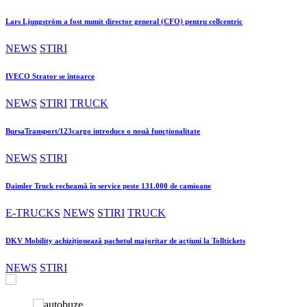
Lars Ljungström a fost numit director general (CFO) pentru cellcentric
NEWS
STIRI
IVECO Strator se întoarce
NEWS
STIRI
TRUCK
BursaTransport/123cargo introduce o nouă funcționalitate
NEWS
STIRI
Daimler Truck recheamă în service peste 131.000 de camioane
E-TRUCKS
NEWS
STIRI
TRUCK
DKV Mobility achiziționează pachetul majoritar de acțiuni la Tolltickets
NEWS
STIRI