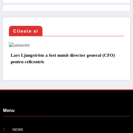
Citeste si
ctor general (CFO)
IVECO Strator se întoarce
Menu
NEWS