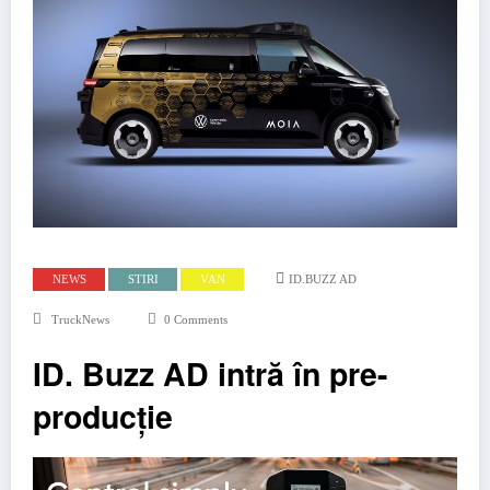
NEWS
STIRI
VAN
ID.BUZZ AD
TruckNews
0 Comments
ID. Buzz AD intră în pre-
producție