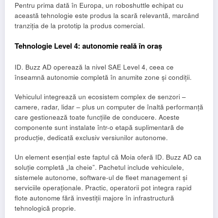
Pentru prima dată în Europa, un roboshuttle echipat cu
această tehnologie este produs la scară relevantă, marcând
tranziția de la prototip la produs comercial.
Tehnologie Level 4: autonomie reală în oraș
ID. Buzz AD operează la nivel SAE Level 4, ceea ce
înseamnă autonomie completă în anumite zone și condiții.
Vehiculul integrează un ecosistem complex de senzori –
camere, radar, lidar – plus un computer de înaltă performanță
care gestionează toate funcțiile de conducere. Aceste
componente sunt instalate într-o etapă suplimentară de
producție, dedicată exclusiv versiunilor autonome.
Un element esențial este faptul că Moia oferă ID. Buzz AD ca
soluție completă „la cheie”. Pachetul include vehiculele,
sistemele autonome, software-ul de fleet management și
serviciile operaționale. Practic, operatorii pot integra rapid
flote autonome fără investiții majore în infrastructură
tehnologică proprie.