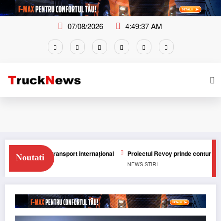
Skip
to
content
07/08/2026
4:49:38 AM
ric în transport internațional
Proiectul Revoy prinde contur
Sailun îș
Noutati
NEWS
STIRI
NEWS
STI