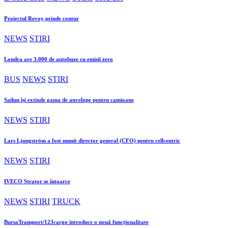
Proiectul Revoy prinde contur
NEWS
STIRI
Londra are 3.000 de autobuze cu emisii zero
BUS
NEWS
STIRI
Sailun își extinde gama de anvelope pentru camioane
NEWS
STIRI
Lars Ljungström a fost numit director general (CFO) pentru cellcentric
NEWS
STIRI
IVECO Strator se întoarce
NEWS
STIRI
TRUCK
BursaTransport/123cargo introduce o nouă funcționalitate