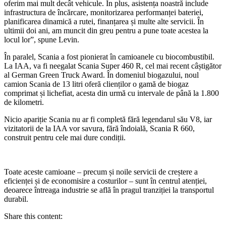
oferim mai mult decât vehicule. În plus, asistența noastră include
infrastructura de încărcare, monitorizarea performanței bateriei,
planificarea dinamică a rutei, finanțarea și multe alte servicii. În
ultimii doi ani, am muncit din greu pentru a pune toate acestea la
locul lor”, spune Levin.
În paralel, Scania a fost pionierat în camioanele cu biocombustibil.
La IAA, va fi neegalat Scania Super 460 R, cel mai recent câștigător
al German Green Truck Award. În domeniul biogazului, noul
camion Scania de 13 litri oferă clienților o gamă de biogaz
comprimat și lichefiat, acesta din urmă cu intervale de până la 1.800
de kilometri.
Nicio apariție Scania nu ar fi completă fără legendarul său V8, iar
vizitatorii de la IAA vor savura, fără îndoială, Scania R 660,
construit pentru cele mai dure condiții.
Toate aceste camioane – precum și noile servicii de creștere a
eficienței și de economisire a costurilor – sunt în centrul atenției,
deoarece întreaga industrie se află în pragul tranziției la transportul
durabil.
Share this content: