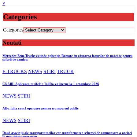
×
Categories
Categories
Noutati
Mercedes-Benz Trucks extinde aplicația Remote cu căutarea locurilor de parcare pentru
șoferii de camion
E-TRUCKS
NEWS
STIRI
TRUCK
CNAIR: Aplicarea tarifelor TollRo va începe la 1 octombrie 2026
NEWS
STIRI
Alba Iulia caută operator pentru transportul public
NEWS
STIRI
Două asociații ale transportatorilor cer transformarea schemei de compensare a accizei
în mecanism permanent