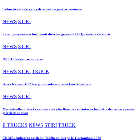
Sailun își extinde gama de anvelope pentru camioane
NEWS
STIRI
Lars Ljungström a fost numit director general (CFO) pentru cellcentric
NEWS
STIRI
IVECO Strator se întoarce
NEWS
STIRI
TRUCK
BursaTransport/123cargo introduce o nouă funcționalitate
NEWS
STIRI
Mercedes-Benz Trucks extinde aplicația Remote cu căutarea locurilor de parcare pentru
șoferii de camion
E-TRUCKS
NEWS
STIRI
TRUCK
CNAIR: Aplicarea tarifelor TollRo va începe la 1 octombrie 2026