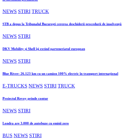
NEWS
STIRI
TRUCK
STB a depus la Tribunalul București cererea deschiderii procedurii de insolvență
NEWS
STIRI
DKV Mobility și Shell își extind parteneriatul european
NEWS
STIRI
Blue River: 26.123 km cu un camion 100% electric în transport internațional
E-TRUCKS
NEWS
STIRI
TRUCK
Proiectul Revoy prinde contur
NEWS
STIRI
Londra are 3.000 de autobuze cu emisii zero
BUS
NEWS
STIRI