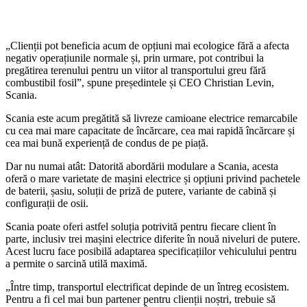
„Clienții pot beneficia acum de opțiuni mai ecologice fără a afecta
negativ operațiunile normale și, prin urmare, pot contribui la
pregătirea terenului pentru un viitor al transportului greu fără
combustibil fosil”, spune președintele și CEO Christian Levin,
Scania.
Scania este acum pregătită să livreze camioane electrice remarcabile
cu cea mai mare capacitate de încărcare, cea mai rapidă încărcare și
cea mai bună experiență de condus de pe piață.
Dar nu numai atât: Datorită abordării modulare a Scania, acesta
oferă o mare varietate de mașini electrice și opțiuni privind pachetele
de baterii, șasiu, soluții de priză de putere, variante de cabină și
configurații de osii.
Scania poate oferi astfel soluția potrivită pentru fiecare client în
parte, inclusiv trei mașini electrice diferite în nouă niveluri de putere.
Acest lucru face posibilă adaptarea specificațiilor vehiculului pentru
a permite o sarcină utilă maximă.
„Între timp, transportul electrificat depinde de un întreg ecosistem.
Pentru a fi cel mai bun partener pentru clienții noștri, trebuie să