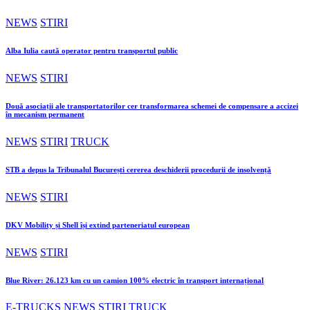
NEWS
STIRI
Alba Iulia caută operator pentru transportul public
NEWS
STIRI
Două asociații ale transportatorilor cer transformarea schemei de compensare a accizei
în mecanism permanent
NEWS
STIRI
TRUCK
STB a depus la Tribunalul București cererea deschiderii procedurii de insolvență
NEWS
STIRI
DKV Mobility și Shell își extind parteneriatul european
NEWS
STIRI
Blue River: 26.123 km cu un camion 100% electric în transport internațional
E-TRUCKS
NEWS
STIRI
TRUCK