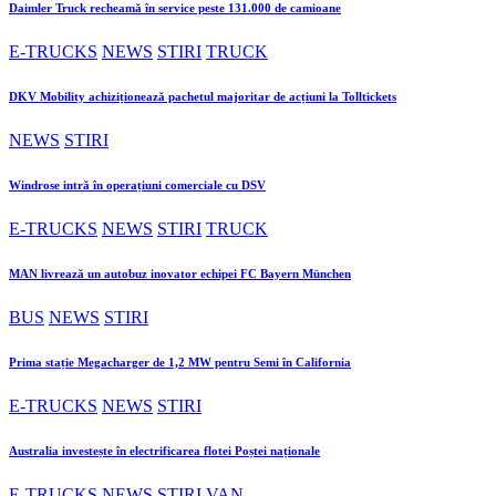
Daimler Truck recheamă în service peste 131.000 de camioane
E-TRUCKS
NEWS
STIRI
TRUCK
DKV Mobility achiziționează pachetul majoritar de acțiuni la Tolltickets
NEWS
STIRI
Windrose intră în operațiuni comerciale cu DSV
E-TRUCKS
NEWS
STIRI
TRUCK
MAN livrează un autobuz inovator echipei FC Bayern München
BUS
NEWS
STIRI
Prima stație Megacharger de 1,2 MW pentru Semi în California
E-TRUCKS
NEWS
STIRI
Australia investește în electrificarea flotei Poștei naționale
E-TRUCKS
NEWS
STIRI
VAN