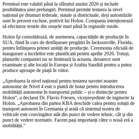
Permisul este valabil până la sfârșitul anului 2026 și include
posibilitatea unei prelungiri. Permisul permite testarea la nivel
național pe drumuri federale, statale și districtuale, deși autostrăzile
sunt în prezent excluse, potrivit lui Holon. Compania intenționează
să efectueze testele din orașele mari până în regiunile rurale.
Holon își consolidează, de asemenea, capacitățile de producție în
SUA, fiind în curs de desfășurare pregătiri în Jacksonville, Florida,
pentru înființarea primei unități de producție. Ceremonia oficială de
inaugurare a lucrărilor este planificată pentru aprilie 2026. Totuși,
planurile companiei nu se limitează la aceasta, deoarece sunt
examinate și alte locații în Europa și Arabia Saudită pentru a putea
produce aproape de piață în viitor.
„Aprobarea la nivel național pentru testarea navetei noastre
autonome de Nivel 4 este o piatră de hotar pentru introducerea
mobilității autonome în transportul public – și o distincție pentru
Holon”, a declarat Dr. Flavio Friesen, vicepreședinte de inginerie la
Holon. „Aprobarea din partea KBA deschide calea pentru soluții de
transport autonom în Germania și arată că sistemul nostru de
vehicule este convingător atât din punct de vedere tehnic, cât și din
punct de vedere normativ. Facem pași importanți către o nouă eră a
mobilității.”