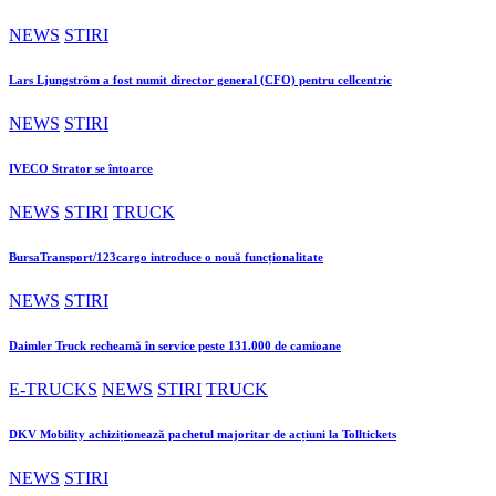
NEWS
STIRI
Lars Ljungström a fost numit director general (CFO) pentru cellcentric
NEWS
STIRI
IVECO Strator se întoarce
NEWS
STIRI
TRUCK
BursaTransport/123cargo introduce o nouă funcționalitate
NEWS
STIRI
Daimler Truck recheamă în service peste 131.000 de camioane
E-TRUCKS
NEWS
STIRI
TRUCK
DKV Mobility achiziționează pachetul majoritar de acțiuni la Tolltickets
NEWS
STIRI