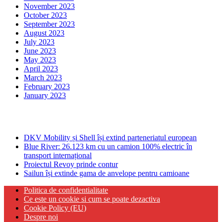
November 2023
October 2023
September 2023
August 2023
July 2023
June 2023
May 2023
April 2023
March 2023
February 2023
January 2023
Ultima ora
DKV Mobility și Shell își extind parteneriatul european
Blue River: 26.123 km cu un camion 100% electric în
transport internațional
Proiectul Revoy prinde contur
Sailun își extinde gama de anvelope pentru camioane
Politica de confidentialitate
Ce este un cookie si cum se poate dezactiva
Cookie Policy (EU)
Despre noi