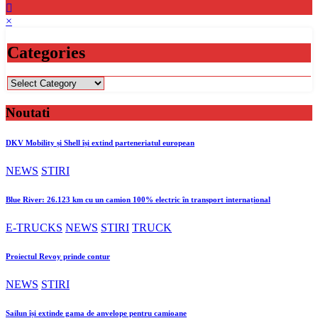
×
Categories
Categories
Noutati
DKV Mobility și Shell își extind parteneriatul european
NEWS
STIRI
Blue River: 26.123 km cu un camion 100% electric în transport internațional
E-TRUCKS
NEWS
STIRI
TRUCK
Proiectul Revoy prinde contur
NEWS
STIRI
Sailun își extinde gama de anvelope pentru camioane