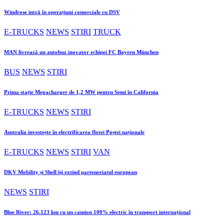
Windrose intră în operațiuni comerciale cu DSV
E-TRUCKS
NEWS
STIRI
TRUCK
MAN livrează un autobuz inovator echipei FC Bayern München
BUS
NEWS
STIRI
Prima stație Megacharger de 1,2 MW pentru Semi în California
E-TRUCKS
NEWS
STIRI
Australia investește în electrificarea flotei Poștei naționale
E-TRUCKS
NEWS
STIRI
VAN
DKV Mobility și Shell își extind parteneriatul european
NEWS
STIRI
Blue River: 26.123 km cu un camion 100% electric în transport internațional