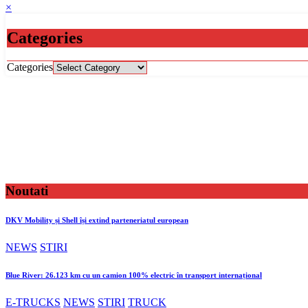
×
Categories
Categories
Noutati
DKV Mobility și Shell își extind parteneriatul european
NEWS
STIRI
Blue River: 26.123 km cu un camion 100% electric în transport internațional
E-TRUCKS
NEWS
STIRI
TRUCK