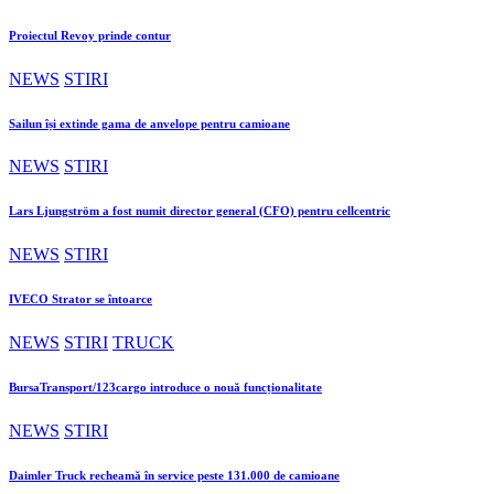
Proiectul Revoy prinde contur
NEWS
STIRI
Sailun își extinde gama de anvelope pentru camioane
NEWS
STIRI
Lars Ljungström a fost numit director general (CFO) pentru cellcentric
NEWS
STIRI
IVECO Strator se întoarce
NEWS
STIRI
TRUCK
BursaTransport/123cargo introduce o nouă funcționalitate
NEWS
STIRI
Daimler Truck recheamă în service peste 131.000 de camioane