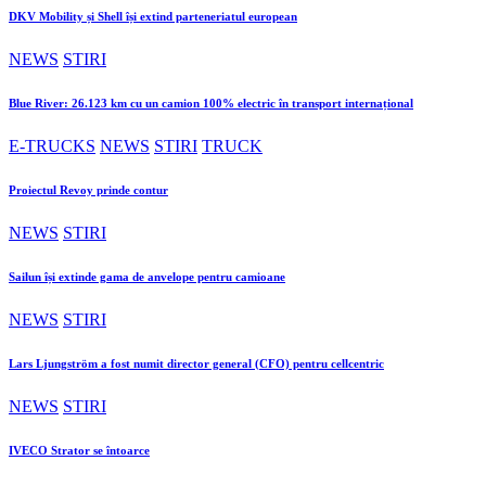
DKV Mobility și Shell își extind parteneriatul european
NEWS
STIRI
Blue River: 26.123 km cu un camion 100% electric în transport internațional
E-TRUCKS
NEWS
STIRI
TRUCK
Proiectul Revoy prinde contur
NEWS
STIRI
Sailun își extinde gama de anvelope pentru camioane
NEWS
STIRI
Lars Ljungström a fost numit director general (CFO) pentru cellcentric
NEWS
STIRI
IVECO Strator se întoarce