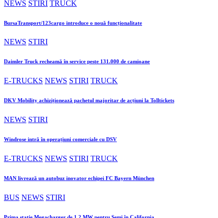
NEWS
STIRI
TRUCK
BursaTransport/123cargo introduce o nouă funcționalitate
NEWS
STIRI
Daimler Truck recheamă în service peste 131.000 de camioane
E-TRUCKS
NEWS
STIRI
TRUCK
DKV Mobility achiziționează pachetul majoritar de acțiuni la Tolltickets
NEWS
STIRI
Windrose intră în operațiuni comerciale cu DSV
E-TRUCKS
NEWS
STIRI
TRUCK
MAN livrează un autobuz inovator echipei FC Bayern München
BUS
NEWS
STIRI
Prima stație Megacharger de 1,2 MW pentru Semi în California