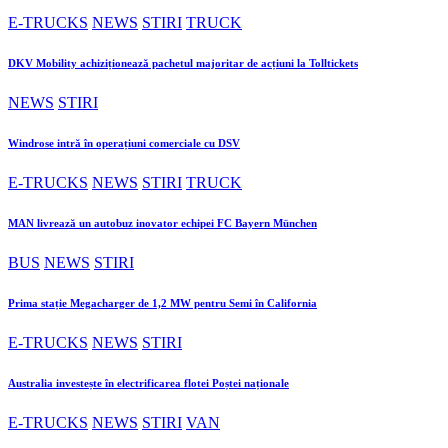
E-TRUCKS
NEWS
STIRI
TRUCK
DKV Mobility achiziționează pachetul majoritar de acțiuni la Tolltickets
NEWS
STIRI
Windrose intră în operațiuni comerciale cu DSV
E-TRUCKS
NEWS
STIRI
TRUCK
MAN livrează un autobuz inovator echipei FC Bayern München
BUS
NEWS
STIRI
Prima stație Megacharger de 1,2 MW pentru Semi în California
E-TRUCKS
NEWS
STIRI
Australia investește în electrificarea flotei Poștei naționale
E-TRUCKS
NEWS
STIRI
VAN