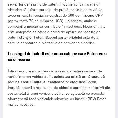
serviciilor de leasing de baterii în domeniul camioanelor
electrice. Conform surselor de presă, societatea mixtă va
avea un capital social înregistrat de 500 de milioane CNY
(aproximativ 70 de milioane USD). La acesta, ambele
companii urmează să contribuie în mod egal. Noua entitate
este așteptată să ofere o gamă de opțiuni de leasing de
baterii clienților Foton. Scopul parteneriatului este de a
stimula adoptarea și vânzările de camioane electrice.
Leasingul de baterii este noua cale pe care Foton vrea
să o încerce
Într-adevăr, prin oferirea de leasing de baterii separat de
achiziționarea vehiculului,
societatea mixtă urmărește să
reducă costul inițial al camioanelor electrice Foton
.
Întrucât bateriile reprezintă de obicei o parte semnificativă din
costul total al unui vehicul electric, se așteaptă ca această
abordare să facă vehiculele electrice cu baterii (BEV) Foton
mai competitive.