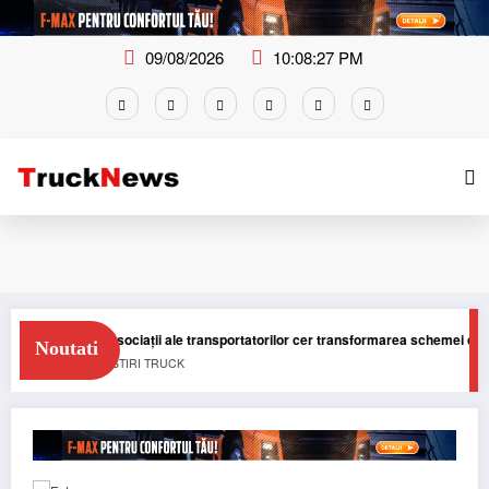
Skip
to
content
09/08/2026
10:08:28 PM
ouă asociații ale transportatorilor cer transformarea schemei de compensare
Noutati
NEWS
STIRI
TRUCK