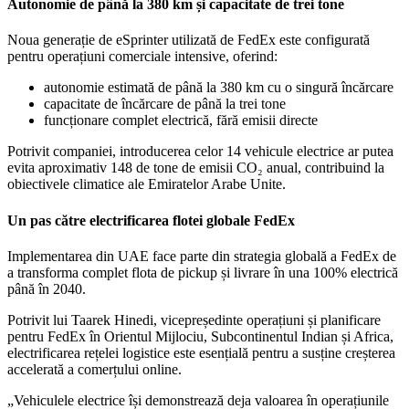
Autonomie de până la 380 km și capacitate de trei tone
Noua generație de eSprinter utilizată de FedEx este configurată
pentru operațiuni comerciale intensive, oferind:
autonomie estimată de până la 380 km cu o singură încărcare
capacitate de încărcare de până la trei tone
funcționare complet electrică, fără emisii directe
Potrivit companiei, introducerea celor 14 vehicule electrice ar putea
evita aproximativ 148 de tone de emisii CO₂ anual, contribuind la
obiectivele climatice ale Emiratelor Arabe Unite.
Un pas către electrificarea flotei globale FedEx
Implementarea din UAE face parte din strategia globală a FedEx de
a transforma complet flota de pickup și livrare în una 100% electrică
până în 2040.
Potrivit lui Taarek Hinedi, vicepreședinte operațiuni și planificare
pentru FedEx în Orientul Mijlociu, Subcontinentul Indian și Africa,
electrificarea rețelei logistice este esențială pentru a susține creșterea
accelerată a comerțului online.
„Vehiculele electrice își demonstrează deja valoarea în operațiunile