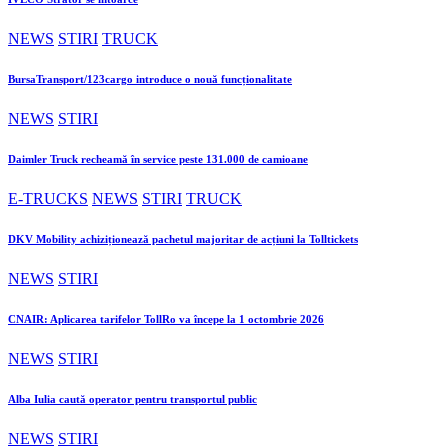
NEWS
STIRI
TRUCK
BursaTransport/123cargo introduce o nouă funcționalitate
NEWS
STIRI
Daimler Truck recheamă în service peste 131.000 de camioane
E-TRUCKS
NEWS
STIRI
TRUCK
DKV Mobility achiziționează pachetul majoritar de acțiuni la Tolltickets
NEWS
STIRI
CNAIR: Aplicarea tarifelor TollRo va începe la 1 octombrie 2026
NEWS
STIRI
Alba Iulia caută operator pentru transportul public
NEWS
STIRI