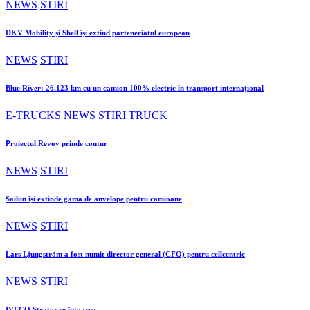
NEWS
STIRI
DKV Mobility și Shell își extind parteneriatul european
NEWS
STIRI
Blue River: 26.123 km cu un camion 100% electric în transport internațional
E-TRUCKS
NEWS
STIRI
TRUCK
Proiectul Revoy prinde contur
NEWS
STIRI
Sailun își extinde gama de anvelope pentru camioane
NEWS
STIRI
Lars Ljungström a fost numit director general (CFO) pentru cellcentric
NEWS
STIRI
IVECO Strator se întoarce