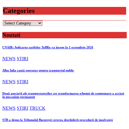
Categories
Categories
Noutati
CNAIR: Aplicarea tarifelor TollRo va începe la 1 octombrie 2026
NEWS
STIRI
Alba Iulia caută operator pentru transportul public
NEWS
STIRI
Două asociații ale transportatorilor cer transformarea schemei de compensare a accizei
în mecanism permanent
NEWS
STIRI
TRUCK
STB a depus la Tribunalul București cererea deschiderii procedurii de insolvență