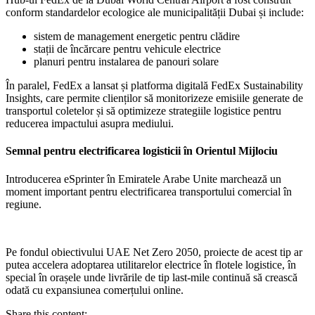
conform standardelor ecologice ale municipalității Dubai și include:
sistem de management energetic pentru clădire
stații de încărcare pentru vehicule electrice
planuri pentru instalarea de panouri solare
În paralel, FedEx a lansat și platforma digitală FedEx Sustainability
Insights, care permite clienților să monitorizeze emisiile generate de
transportul coletelor și să optimizeze strategiile logistice pentru
reducerea impactului asupra mediului.
Semnal pentru electrificarea logisticii în Orientul Mijlociu
Introducerea eSprinter în Emiratele Arabe Unite marchează un
moment important pentru electrificarea transportului comercial în
regiune.
Pe fondul obiectivului UAE Net Zero 2050, proiecte de acest tip ar
putea accelera adoptarea utilitarelor electrice în flotele logistice, în
special în orașele unde livrările de tip last-mile continuă să crească
odată cu expansiunea comerțului online.
Share this content: