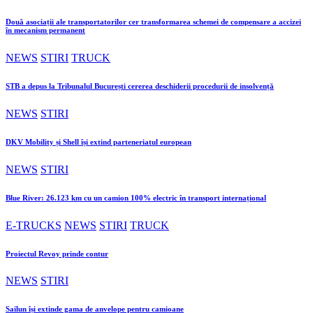
Două asociații ale transportatorilor cer transformarea schemei de compensare a accizei
în mecanism permanent
NEWS
STIRI
TRUCK
STB a depus la Tribunalul București cererea deschiderii procedurii de insolvență
NEWS
STIRI
DKV Mobility și Shell își extind parteneriatul european
NEWS
STIRI
Blue River: 26.123 km cu un camion 100% electric în transport internațional
E-TRUCKS
NEWS
STIRI
TRUCK
Proiectul Revoy prinde contur
NEWS
STIRI
Sailun își extinde gama de anvelope pentru camioane