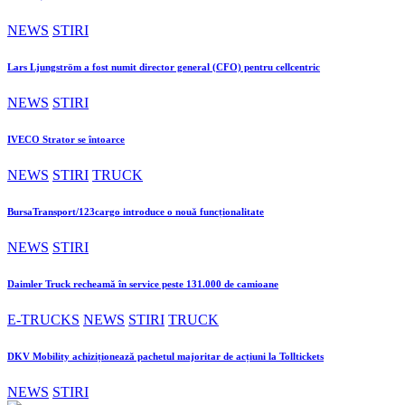
NEWS
STIRI
Lars Ljungström a fost numit director general (CFO) pentru cellcentric
NEWS
STIRI
IVECO Strator se întoarce
NEWS
STIRI
TRUCK
BursaTransport/123cargo introduce o nouă funcționalitate
NEWS
STIRI
Daimler Truck recheamă în service peste 131.000 de camioane
E-TRUCKS
NEWS
STIRI
TRUCK
DKV Mobility achiziționează pachetul majoritar de acțiuni la Tolltickets
NEWS
STIRI