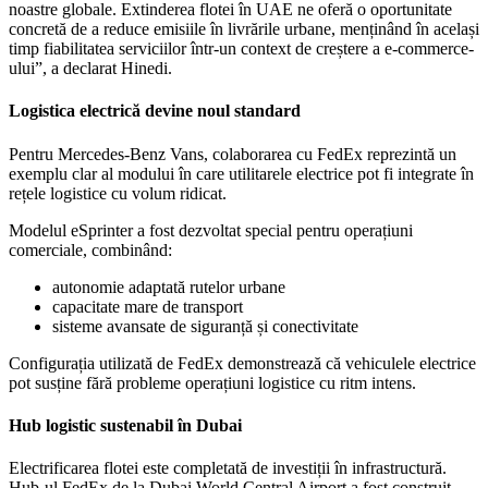
noastre globale. Extinderea flotei în UAE ne oferă o oportunitate
concretă de a reduce emisiile în livrările urbane, menținând în același
timp fiabilitatea serviciilor într-un context de creștere a e-commerce-
ului”, a declarat Hinedi.
Logistica electrică devine noul standard
Pentru Mercedes‑Benz Vans, colaborarea cu FedEx reprezintă un
exemplu clar al modului în care utilitarele electrice pot fi integrate în
rețele logistice cu volum ridicat.
Modelul eSprinter a fost dezvoltat special pentru operațiuni
comerciale, combinând:
autonomie adaptată rutelor urbane
capacitate mare de transport
sisteme avansate de siguranță și conectivitate
Configurația utilizată de FedEx demonstrează că vehiculele electrice
pot susține fără probleme operațiuni logistice cu ritm intens.
Hub logistic sustenabil în Dubai
Electrificarea flotei este completată de investiții în infrastructură.
Hub-ul FedEx de la Dubai World Central Airport a fost construit