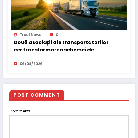
TruckNews
0
Două asociații ale transportatorilor
cer transformarea schemei de
compensare a accizei în mecanism
permanent
06/08/2026
POST COMMENT
Comments