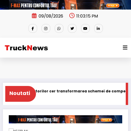
Skip
to
content
09/08/2026
11:03:16 PM
atorilor cer transformarea schemei de compensare a accizei în 
Noutati