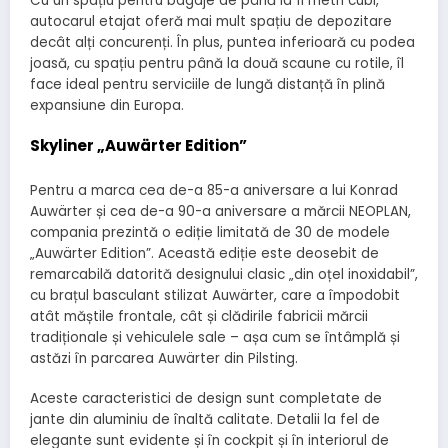
Cu un spațiu pentru bagaje de până la 11 metri cubi,
autocarul etajat oferă mai mult spațiu de depozitare
decât alți concurenți. În plus, puntea inferioară cu podea
joasă, cu spațiu pentru până la două scaune cu rotile, îl
face ideal pentru serviciile de lungă distanță în plină
expansiune din Europa.
Skyliner „Auwärter Edition”
Pentru a marca cea de-a 85-a aniversare a lui Konrad
Auwärter și cea de-a 90-a aniversare a mărcii NEOPLAN,
compania prezintă o ediție limitată de 30 de modele
„Auwärter Edition”. Această ediție este deosebit de
remarcabilă datorită designului clasic „din oțel inoxidabil”,
cu brațul basculant stilizat Auwärter, care a împodobit
atât măștile frontale, cât și clădirile fabricii mărcii
tradiționale și vehiculele sale – așa cum se întâmplă și
astăzi în parcarea Auwärter din Pilsting.
Aceste caracteristici de design sunt completate de
jante din aluminiu de înaltă calitate. Detalii la fel de
elegante sunt evidente și în cockpit și în interiorul de