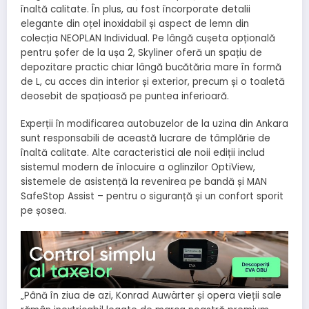
înaltă calitate. În plus, au fost încorporate detalii
elegante din oțel inoxidabil și aspect de lemn din
colecția NEOPLAN Individual. Pe lângă cușeta opțională
pentru șofer de la ușa 2, Skyliner oferă un spațiu de
depozitare practic chiar lângă bucătăria mare în formă
de L, cu acces din interior și exterior, precum și o toaletă
deosebit de spațioasă pe puntea inferioară.
Experții în modificarea autobuzelor de la uzina din Ankara
sunt responsabili de această lucrare de tâmplărie de
înaltă calitate. Alte caracteristici ale noii ediții includ
sistemul modern de înlocuire a oglinzilor OptiView,
sistemele de asistență la revenirea pe bandă și MAN
SafeStop Assist – pentru o siguranță și un confort sporit
pe șosea.
„Până în ziua de azi, Konrad Auwärter și opera vieții sale