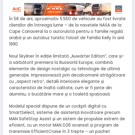
În 58 de ani, aproximativ 5.550 de vehicule au fost livrate
clienților din întreaga lume – de la navetele NASA de la
Cape Canaveral la o autorulotă pentru o familie regală
arabă și un autobuz turistic folosit de familia Kelly în anii
1990.
Noul Skyliner în ediție limitată „Auwärter Edition”, care și-
a sărbătorit premiera la Busworld Europe, combină
elemente de design nostalgic cu tehnologie de ultimă
generație. Impresionează prin decalcomanii atrăgătoare
cu „aspect retro”, detalii interioare elegante și
caracteristici de înaltă calitate, cum ar fi jante din
aluminiu, o bucătărie mare și o toaletă spațioasă.
Modelul special dispune de un cockpit digital cu
SmartSelect, sisteme de asistență inovatoare precum
MAN SafeStop Assist și un sistem de propulsie extrem de
eficient, cu un motor MAN D26 avansat și program de
transmisie EfficientCruise în 3 trepte – un pachet