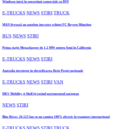
Windrose intră în operațiuni comerciale cu DSV
E-TRUCKS
NEWS
STIRI
TRUCK
MAN livrează un autobuz inovator echipei FC Bayern München
BUS
NEWS
STIRI
Prima stație Megacharger de 1,2 MW pentru Semi în California
E-TRUCKS
NEWS
STIRI
Australia investește în electrificarea flotei Poștei naționale
E-TRUCKS
NEWS
STIRI
VAN
DKV Mobility și Shell își extind parteneriatul european
NEWS
STIRI
Blue River: 26.123 km cu un camion 100% electric în transport internațional
E-TRUCKS
NEWS
STIRI
TRUCK