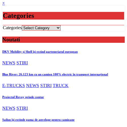
×
Categories
Categories
Noutati
DKV Mobility și Shell își extind parteneriatul european
NEWS
STIRI
Blue River: 26.123 km cu un camion 100% electric în transport internațional
E-TRUCKS
NEWS
STIRI
TRUCK
Proiectul Revoy prinde contur
NEWS
STIRI
Sailun își extinde gama de anvelope pentru camioane