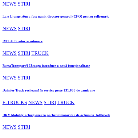
NEWS
STIRI
Lars Ljungström a fost numit director general (CFO) pentru cellcentric
NEWS
STIRI
IVECO Strator se întoarce
NEWS
STIRI
TRUCK
BursaTransport/123cargo introduce o nouă funcționalitate
NEWS
STIRI
Daimler Truck recheamă în service peste 131.000 de camioane
E-TRUCKS
NEWS
STIRI
TRUCK
DKV Mobility achiziționează pachetul majoritar de acțiuni la Tolltickets
NEWS
STIRI