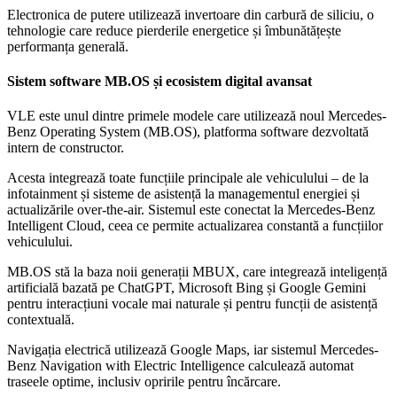
Electronica de putere utilizează invertoare din carbură de siliciu, o
tehnologie care reduce pierderile energetice și îmbunătățește
performanța generală.
Sistem software MB.OS și ecosistem digital avansat
VLE este unul dintre primele modele care utilizează noul Mercedes-
Benz Operating System (MB.OS), platforma software dezvoltată
intern de constructor.
Acesta integrează toate funcțiile principale ale vehiculului – de la
infotainment și sisteme de asistență la managementul energiei și
actualizările over-the-air. Sistemul este conectat la Mercedes-Benz
Intelligent Cloud, ceea ce permite actualizarea constantă a funcțiilor
vehiculului.
MB.OS stă la baza noii generații MBUX, care integrează inteligență
artificială bazată pe ChatGPT, Microsoft Bing și Google Gemini
pentru interacțiuni vocale mai naturale și pentru funcții de asistență
contextuală.
Navigația electrică utilizează Google Maps, iar sistemul Mercedes-
Benz Navigation with Electric Intelligence calculează automat
traseele optime, inclusiv opririle pentru încărcare.