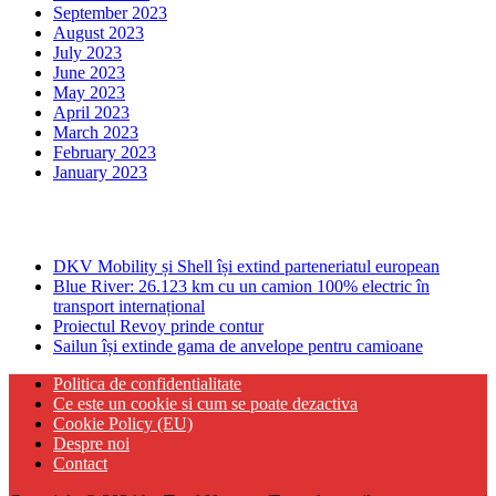
September 2023
August 2023
July 2023
June 2023
May 2023
April 2023
March 2023
February 2023
January 2023
Ultima ora
DKV Mobility și Shell își extind parteneriatul european
Blue River: 26.123 km cu un camion 100% electric în
transport internațional
Proiectul Revoy prinde contur
Sailun își extinde gama de anvelope pentru camioane
Politica de confidentialitate
Ce este un cookie si cum se poate dezactiva
Cookie Policy (EU)
Despre noi
Contact