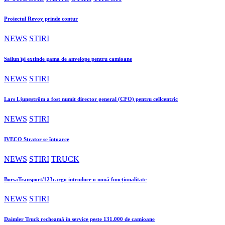
Proiectul Revoy prinde contur
NEWS
STIRI
Sailun își extinde gama de anvelope pentru camioane
NEWS
STIRI
Lars Ljungström a fost numit director general (CFO) pentru cellcentric
NEWS
STIRI
IVECO Strator se întoarce
NEWS
STIRI
TRUCK
BursaTransport/123cargo introduce o nouă funcționalitate
NEWS
STIRI
Daimler Truck recheamă în service peste 131.000 de camioane