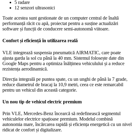
5 radare
12 senzori ultrasonici
Toate acestea sunt gestionate de un computer central de înaltă
performanță răcit cu apă, proiectat pentru a susține actualizări
software și funcții de conducere semi-autonomă viitoare.
Confort și eficiență în utilizarea reală
VLE integrează suspensia pneumatică AIRMATIC, care poate
ajusta garda la sol cu până la 40 mm. Sistemul folosește date din
Google Maps pentru a optimiza înălțimea vehiculului și a reduce
rezistența aerodinamică.
Direcția integrală pe puntea spate, cu un unghi de până la 7 grade,
reduce diametrul de bracaj la 10,9 metri, ceea ce este remarcabil
pentru un vehicul din această categorie.
Un nou tip de vehicul electric premium
Prin VLE, Mercedes-Benz încearcă să redefinească segmentul
vehiculelor electrice spațioase premium. Modelul combină
autonomia mare, încărcarea rapidă și eficiența energetică cu un nivel
ridicat de confort și digitalizare.