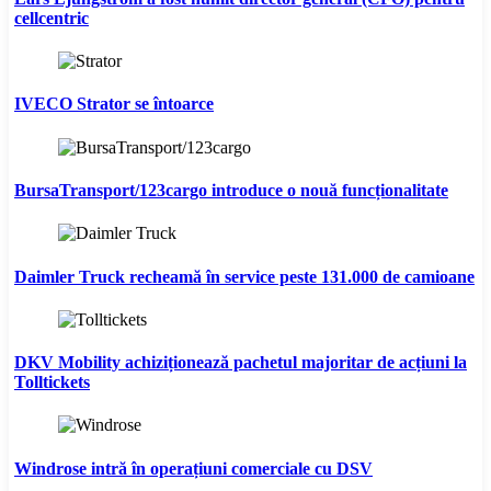
cellcentric
IVECO Strator se întoarce
BursaTransport/123cargo introduce o nouă funcționalitate
Daimler Truck recheamă în service peste 131.000 de camioane
DKV Mobility achiziționează pachetul majoritar de acțiuni la
Tolltickets
Windrose intră în operațiuni comerciale cu DSV