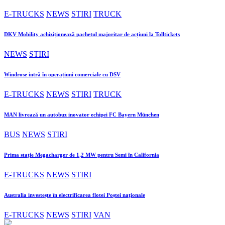
E-TRUCKS
NEWS
STIRI
TRUCK
DKV Mobility achiziționează pachetul majoritar de acțiuni la Tolltickets
NEWS
STIRI
Windrose intră în operațiuni comerciale cu DSV
E-TRUCKS
NEWS
STIRI
TRUCK
MAN livrează un autobuz inovator echipei FC Bayern München
BUS
NEWS
STIRI
Prima stație Megacharger de 1,2 MW pentru Semi în California
E-TRUCKS
NEWS
STIRI
Australia investește în electrificarea flotei Poștei naționale
E-TRUCKS
NEWS
STIRI
VAN