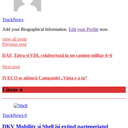
TruckNews
Add your Biographical Information.
Edit your Profile
now.
view all posts
Previous post
DAF, Tatra și VDL colaborează la un camion militar 6×6
Next post
IVECO se alătură Campaniei „Viața e a ta”
Citeste si
TruckNews
0
DKV Mobility și Shell își extind parteneriatul