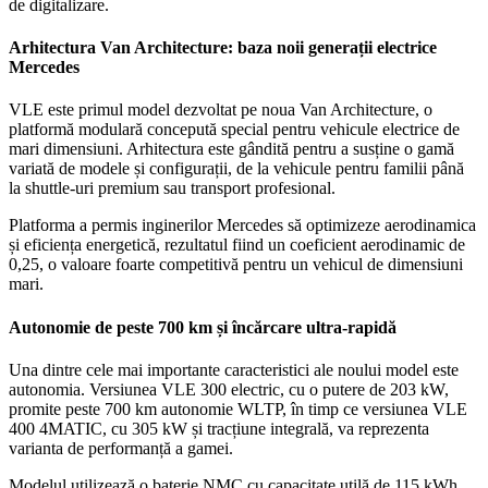
de digitalizare.
Arhitectura Van Architecture: baza noii generații electrice
Mercedes
VLE este primul model dezvoltat pe noua Van Architecture, o
platformă modulară concepută special pentru vehicule electrice de
mari dimensiuni. Arhitectura este gândită pentru a susține o gamă
variată de modele și configurații, de la vehicule pentru familii până
la shuttle-uri premium sau transport profesional.
Platforma a permis inginerilor Mercedes să optimizeze aerodinamica
și eficiența energetică, rezultatul fiind un coeficient aerodinamic de
0,25, o valoare foarte competitivă pentru un vehicul de dimensiuni
mari.
Autonomie de peste 700 km și încărcare ultra-rapidă
Una dintre cele mai importante caracteristici ale noului model este
autonomia. Versiunea VLE 300 electric, cu o putere de 203 kW,
promite peste 700 km autonomie WLTP, în timp ce versiunea VLE
400 4MATIC, cu 305 kW și tracțiune integrală, va reprezenta
varianta de performanță a gamei.
Modelul utilizează o baterie NMC cu capacitate utilă de 115 kWh,