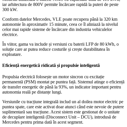
iar arhitectura de 800V permite încărcare rapidă la puteri de peste
300 kW.
Conform datelor Mercedes, VLE poate recupera până la 320 km
autonomie în aproximativ 15 minute, ceea ce îl aliniază la nivelul
celor mai rapide sisteme de încărcare din industria vehiculelor
electrice.
În viitor, gama va include și versiuni cu baterii LFP de 80 kWh, o
soluție care ar putea reduce costurile și crește durabilitatea în
exploatare.
Eficiență energetică ridicată și propulsie inteligentă
Propulsia electrică folosește un motor sincron cu excitație
permanentă (PSM) montat pe puntea față. Sistemul atinge o eficiență
de transfer energetic de până la 93%, un indicator important pentru
autonomia reală pe distanțe lungi.
Versiunile cu tracțiune integrală includ un al doilea motor electric pe
puntea spate, care este activat doar atunci când este nevoie de putere
suplimentară sau tracțiune. Acest sistem este gestionat de o unitate
de decuplare inteligentă (Disconnect Unit – DCU), introdusă de
Mercedes pentru prima dată în acest segment.