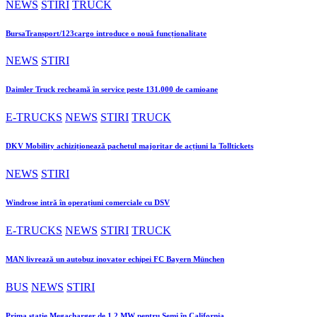
NEWS
STIRI
TRUCK
BursaTransport/123cargo introduce o nouă funcționalitate
NEWS
STIRI
Daimler Truck recheamă în service peste 131.000 de camioane
E-TRUCKS
NEWS
STIRI
TRUCK
DKV Mobility achiziționează pachetul majoritar de acțiuni la Tolltickets
NEWS
STIRI
Windrose intră în operațiuni comerciale cu DSV
E-TRUCKS
NEWS
STIRI
TRUCK
MAN livrează un autobuz inovator echipei FC Bayern München
BUS
NEWS
STIRI
Prima stație Megacharger de 1,2 MW pentru Semi în California