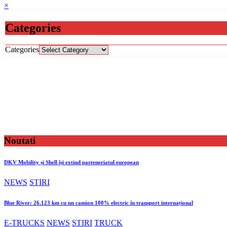
×
Categories
Categories
Noutati
DKV Mobility și Shell își extind parteneriatul european
NEWS
STIRI
Blue River: 26.123 km cu un camion 100% electric în transport internațional
E-TRUCKS
NEWS
STIRI
TRUCK