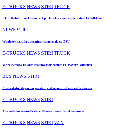
E-TRUCKS
NEWS
STIRI
TRUCK
DKV Mobility achiziționează pachetul majoritar de acțiuni la Tolltickets
NEWS
STIRI
Windrose intră în operațiuni comerciale cu DSV
E-TRUCKS
NEWS
STIRI
TRUCK
MAN livrează un autobuz inovator echipei FC Bayern München
BUS
NEWS
STIRI
Prima stație Megacharger de 1,2 MW pentru Semi în California
E-TRUCKS
NEWS
STIRI
Australia investește în electrificarea flotei Poștei naționale
E-TRUCKS
NEWS
STIRI
VAN