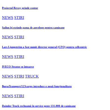
Proiectul Revoy prinde contur
NEWS
STIRI
Sailun își extinde gama de anvelope pentru camioane
NEWS
STIRI
Lars Ljungström a fost numit director general (CFO) pentru cellcentric
NEWS
STIRI
IVECO Strator se întoarce
NEWS
STIRI
TRUCK
BursaTransport/123cargo introduce o nouă funcționalitate
NEWS
STIRI
Daimler Truck recheamă în service peste 131.000 de camioane