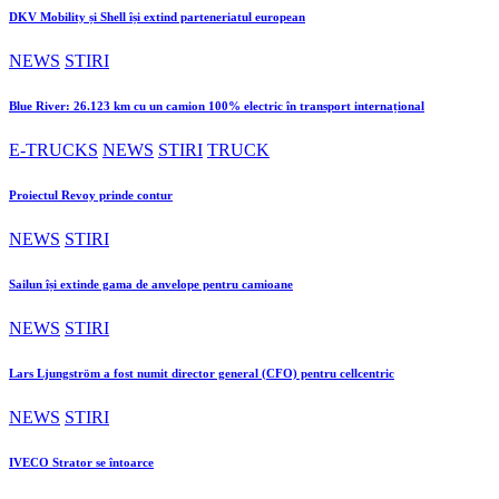
DKV Mobility și Shell își extind parteneriatul european
NEWS
STIRI
Blue River: 26.123 km cu un camion 100% electric în transport internațional
E-TRUCKS
NEWS
STIRI
TRUCK
Proiectul Revoy prinde contur
NEWS
STIRI
Sailun își extinde gama de anvelope pentru camioane
NEWS
STIRI
Lars Ljungström a fost numit director general (CFO) pentru cellcentric
NEWS
STIRI
IVECO Strator se întoarce