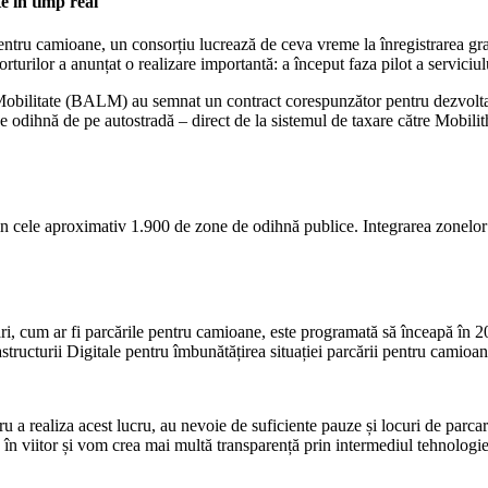
e în timp real
e pentru camioane, un consorțiu lucrează de ceva vreme la înregistrarea g
turilor a anunțat o realizare importantă: a început faza pilot a serviciul
i Mobilitate (BALM) au semnat un contract corespunzător pentru dezvolta
 odihnă de pe autostradă – direct de la sistemul de taxare către Mobilith
din cele aproximativ 1.900 de zone de odihnă publice. Integrarea zonelor 
cări, cum ar fi parcările pentru camioane, este programată să înceapă în 2
astructurii Digitale pentru îmbunătățirea situației parcării pentru camioan
ntru a realiza acest lucru, au nevoie de suficiente pauze și locuri de parc
n viitor și vom crea mai multă transparență prin intermediul tehnologiei d