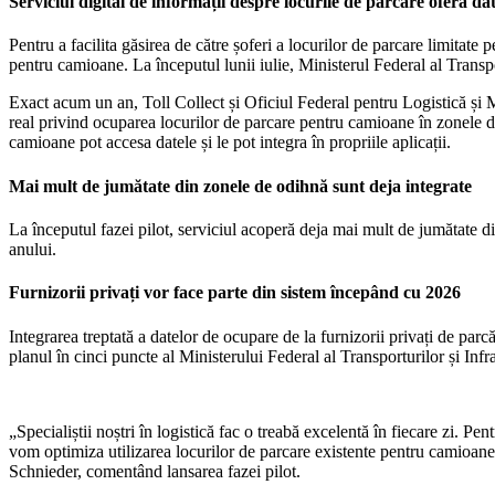
Serviciul digital de informații despre locurile de parcare oferă dat
Pentru a facilita găsirea de către șoferi a locurilor de parcare limitat
pentru camioane. La începutul lunii iulie, Ministerul Federal al Transpor
Exact acum un an, Toll Collect și Oficiul Federal pentru Logistică ș
real privind ocuparea locurilor de parcare pentru camioane în zonele de
camioane pot accesa datele și le pot integra în propriile aplicații.
Mai mult de jumătate din zonele de odihnă sunt deja integrate
La începutul fazei pilot, serviciul acoperă deja mai mult de jumătate 
anului.
Furnizorii privați vor face parte din sistem începând cu 2026
Integrarea treptată a datelor de ocupare de la furnizorii privați de par
planul în cinci puncte al Ministerului Federal al Transporturilor și Infr
„Specialiștii noștri în logistică fac o treabă excelentă în fiecare zi. Pe
vom optimiza utilizarea locurilor de parcare existente pentru camioane î
Schnieder, comentând lansarea fazei pilot.