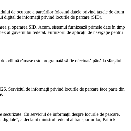
radului de ocupare a parcărilor folosind datele privind taxele de drum
ui digital de informații privind locurile de parcare (SID).
rea și operarea SID. Acum, sistemul furnizează primele date în timp
ek al guvernului federal. Furnizorii de aplicații de navigație pentru
de odihnă rămase este programată să fie efectuată până la sfârșitul
026. Serviciul de informații privind locurile de parcare face parte din
e.
are securizate. Cu serviciul de informații despre locurile de parcare,
igitale”, a declarat ministrul federal al transporturilor, Patrick