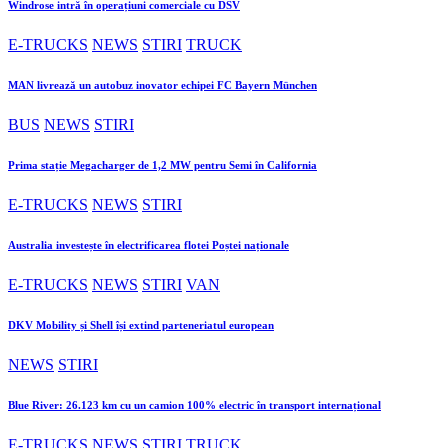
Windrose intră în operațiuni comerciale cu DSV
E-TRUCKS
NEWS
STIRI
TRUCK
MAN livrează un autobuz inovator echipei FC Bayern München
BUS
NEWS
STIRI
Prima stație Megacharger de 1,2 MW pentru Semi în California
E-TRUCKS
NEWS
STIRI
Australia investește în electrificarea flotei Poștei naționale
E-TRUCKS
NEWS
STIRI
VAN
DKV Mobility și Shell își extind parteneriatul european
NEWS
STIRI
Blue River: 26.123 km cu un camion 100% electric în transport internațional
E-TRUCKS
NEWS
STIRI
TRUCK