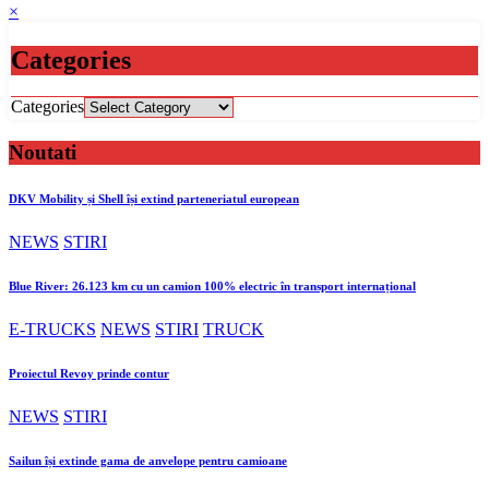
×
Categories
Categories
Noutati
DKV Mobility și Shell își extind parteneriatul european
NEWS
STIRI
Blue River: 26.123 km cu un camion 100% electric în transport internațional
E-TRUCKS
NEWS
STIRI
TRUCK
Proiectul Revoy prinde contur
NEWS
STIRI
Sailun își extinde gama de anvelope pentru camioane