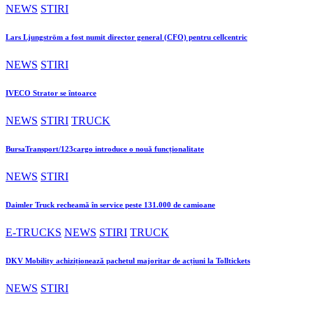
NEWS
STIRI
Lars Ljungström a fost numit director general (CFO) pentru cellcentric
NEWS
STIRI
IVECO Strator se întoarce
NEWS
STIRI
TRUCK
BursaTransport/123cargo introduce o nouă funcționalitate
NEWS
STIRI
Daimler Truck recheamă în service peste 131.000 de camioane
E-TRUCKS
NEWS
STIRI
TRUCK
DKV Mobility achiziționează pachetul majoritar de acțiuni la Tolltickets
NEWS
STIRI