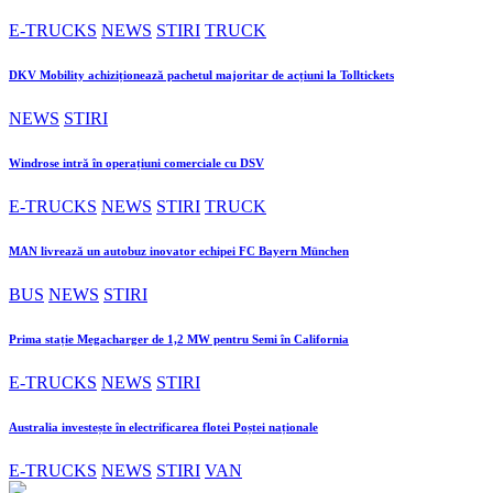
E-TRUCKS
NEWS
STIRI
TRUCK
DKV Mobility achiziționează pachetul majoritar de acțiuni la Tolltickets
NEWS
STIRI
Windrose intră în operațiuni comerciale cu DSV
E-TRUCKS
NEWS
STIRI
TRUCK
MAN livrează un autobuz inovator echipei FC Bayern München
BUS
NEWS
STIRI
Prima stație Megacharger de 1,2 MW pentru Semi în California
E-TRUCKS
NEWS
STIRI
Australia investește în electrificarea flotei Poștei naționale
E-TRUCKS
NEWS
STIRI
VAN