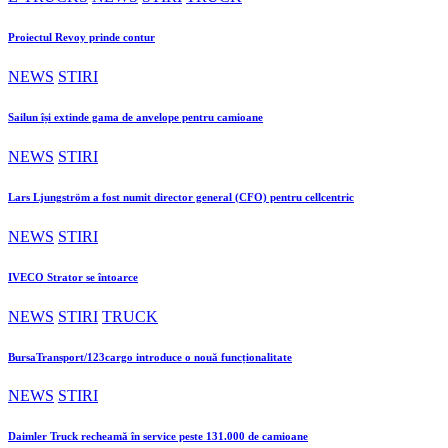
Proiectul Revoy prinde contur
NEWS
STIRI
Sailun își extinde gama de anvelope pentru camioane
NEWS
STIRI
Lars Ljungström a fost numit director general (CFO) pentru cellcentric
NEWS
STIRI
IVECO Strator se întoarce
NEWS
STIRI
TRUCK
BursaTransport/123cargo introduce o nouă funcționalitate
NEWS
STIRI
Daimler Truck recheamă în service peste 131.000 de camioane