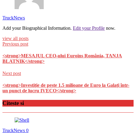
TruckNews
Add your Biographical Information.
Edit your Profile
now.
view all posts
Previous post
<strong>MESAJUL CEO-ului Euroins România, TANJA
BLATNIK</strong>
Next post
<strong>Investiție de peste 1.5 milioane de Euro la Galați într-
un punct de lucru IVECO</strong>
Citeste si
TruckNews
0