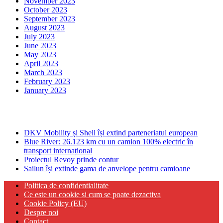
November 2023
October 2023
September 2023
August 2023
July 2023
June 2023
May 2023
April 2023
March 2023
February 2023
January 2023
Ultima ora
DKV Mobility și Shell își extind parteneriatul european
Blue River: 26.123 km cu un camion 100% electric în
transport internațional
Proiectul Revoy prinde contur
Sailun își extinde gama de anvelope pentru camioane
Politica de confidentialitate
Ce este un cookie si cum se poate dezactiva
Cookie Policy (EU)
Despre noi
Contact