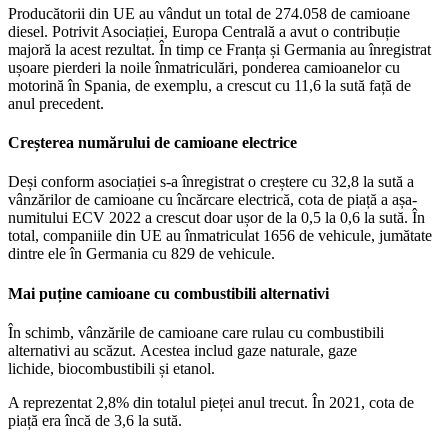
Producătorii din UE au vândut un total de 274.058 de camioane
diesel. Potrivit Asociației, Europa Centrală a avut o contribuție
majoră la acest rezultat. În timp ce Franța și Germania au înregistrat
ușoare pierderi la noile înmatriculări, ponderea camioanelor cu
motorină în Spania, de exemplu, a crescut cu 11,6 la sută față de
anul precedent.
Creșterea numărului de camioane electrice
Deși conform asociației s-a înregistrat o creștere cu 32,8 la sută a
vânzărilor de camioane cu încărcare electrică, cota de piață a așa-
numitului ECV 2022 a crescut doar ușor de la 0,5 la 0,6 la sută. În
total, companiile din UE au înmatriculat 1656 de vehicule, jumătate
dintre ele în Germania cu 829 de vehicule.
Mai puține camioane cu combustibili alternativi
În schimb, vânzările de camioane care rulau cu combustibili
alternativi au scăzut. Acestea includ gaze naturale, gaze
lichide, biocombustibili și etanol.
A reprezentat 2,8% din totalul pieței anul trecut. În 2021, cota de
piață era încă de 3,6 la sută.