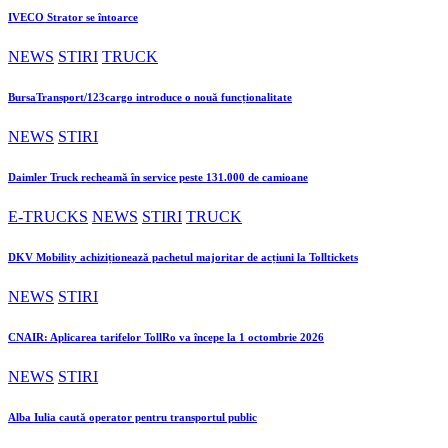
IVECO Strator se întoarce
NEWS
STIRI
TRUCK
BursaTransport/123cargo introduce o nouă funcționalitate
NEWS
STIRI
Daimler Truck recheamă în service peste 131.000 de camioane
E-TRUCKS
NEWS
STIRI
TRUCK
DKV Mobility achiziționează pachetul majoritar de acțiuni la Tolltickets
NEWS
STIRI
CNAIR: Aplicarea tarifelor TollRo va începe la 1 octombrie 2026
NEWS
STIRI
Alba Iulia caută operator pentru transportul public