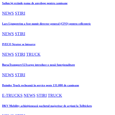
Sailun își extinde gama de anvelope pentru camioane
NEWS
STIRI
Lars Ljungström a fost numit director general (CFO) pentru cellcentric
NEWS
STIRI
IVECO Strator se întoarce
NEWS
STIRI
TRUCK
BursaTransport/123cargo introduce o nouă funcționalitate
NEWS
STIRI
Daimler Truck recheamă în service peste 131.000 de camioane
E-TRUCKS
NEWS
STIRI
TRUCK
DKV Mobility achiziționează pachetul majoritar de acțiuni la Tolltickets