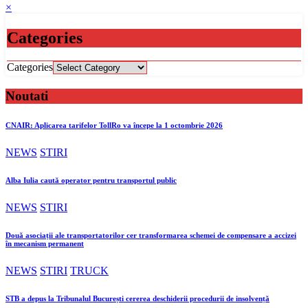
×
Categories
Categories
Noutati
CNAIR: Aplicarea tarifelor TollRo va începe la 1 octombrie 2026
NEWS
STIRI
Alba Iulia caută operator pentru transportul public
NEWS
STIRI
Două asociații ale transportatorilor cer transformarea schemei de compensare a accizei
în mecanism permanent
NEWS
STIRI
TRUCK
STB a depus la Tribunalul București cererea deschiderii procedurii de insolvență