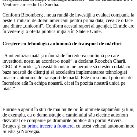
Ventures are sediul în Suedia.
Conform Bloomberg , noua rundă de investiții a evaluat compania la
peste 1 miliard de dolari americani pentru prima dată, ceea ce o face
una dintre „unicorni”. Conform acestui raport al agenției, Einride are
în vedere și o ofertă publică inițială în Statele Unite.
Creștere cu tehnologia autonomă de transport de mărfuri
„Sunt entuziasmată și mândră de încrederea continuă pe care
investitorii noștri au acordat-o nouă”, a declarat Roozbeh Charli,
CEO al Einride. „Această finanțare ne permite să creștem odată cu
baza noastră de clienți și să accelerăm implementarea tehnologiei
noastre autonome de transport de marfă. Este un semnal puternic de
încredere atât în ​​echipa noastră, cât și în poziția noastră unică pe
piață.”
Einride a apărut în știri de mai multe ori în ultimele săptămâni și luni,
de exemplu, cu o demonstrație a camionului său electric autonom
dezvoltat de companie pe drumurile publice din portul Anvers-
Bruges și cu
prima trecere a frontierei
cu acest vehicul autonom între
Suedia și Norvegia.