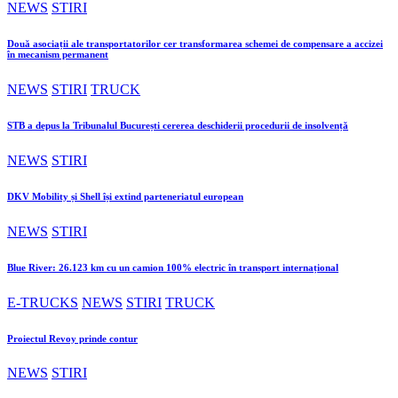
NEWS
STIRI
Două asociații ale transportatorilor cer transformarea schemei de compensare a accizei
în mecanism permanent
NEWS
STIRI
TRUCK
STB a depus la Tribunalul București cererea deschiderii procedurii de insolvență
NEWS
STIRI
DKV Mobility și Shell își extind parteneriatul european
NEWS
STIRI
Blue River: 26.123 km cu un camion 100% electric în transport internațional
E-TRUCKS
NEWS
STIRI
TRUCK
Proiectul Revoy prinde contur
NEWS
STIRI