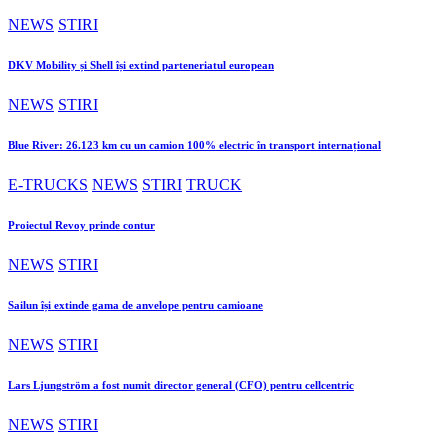
NEWS
STIRI
DKV Mobility și Shell își extind parteneriatul european
NEWS
STIRI
Blue River: 26.123 km cu un camion 100% electric în transport internațional
E-TRUCKS
NEWS
STIRI
TRUCK
Proiectul Revoy prinde contur
NEWS
STIRI
Sailun își extinde gama de anvelope pentru camioane
NEWS
STIRI
Lars Ljungström a fost numit director general (CFO) pentru cellcentric
NEWS
STIRI