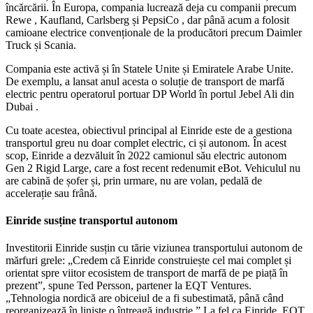
încărcării. În Europa, compania lucrează deja cu companii precum
Rewe , Kaufland, Carlsberg și PepsiCo , dar până acum a folosit
camioane electrice convenționale de la producători precum Daimler
Truck și Scania.
Compania este activă și în Statele Unite și Emiratele Arabe Unite.
De exemplu, a lansat anul acesta o soluție de transport de marfă
electric pentru operatorul portuar DP World în portul Jebel Ali din
Dubai .
Cu toate acestea, obiectivul principal al Einride este de a gestiona
transportul greu nu doar complet electric, ci și autonom. În acest
scop, Einride a dezvăluit în 2022 camionul său electric autonom
Gen 2 Rigid Large, care a fost recent redenumit eBot. Vehiculul nu
are cabină de șofer și, prin urmare, nu are volan, pedală de
accelerație sau frână.
Einride susține transportul autonom
Investitorii Einride susțin cu tărie viziunea transportului autonom de
mărfuri grele: „Credem că Einride construiește cel mai complet și
orientat spre viitor ecosistem de transport de marfă de pe piață în
prezent”, spune Ted Persson, partener la EQT Ventures.
„Tehnologia nordică are obiceiul de a fi subestimată, până când
reorganizează în liniște o întreagă industrie.” La fel ca Einride, EQT