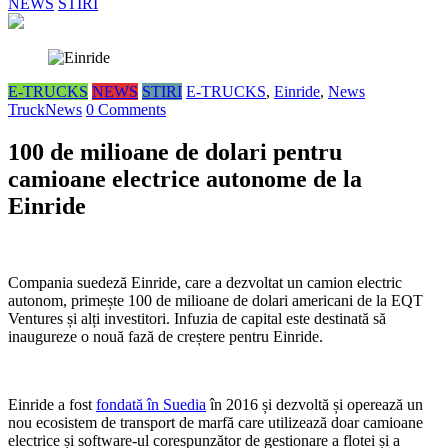
NEWS
STIRI
E-TRUCKS
NEWS
STIRI
E-TRUCKS
,
Einride
,
News
TruckNews
0 Comments
100 de milioane de dolari pentru
camioane electrice autonome de la
Einride
Compania suedeză Einride, care a dezvoltat un camion electric
autonom, primește 100 de milioane de dolari americani de la EQT
Ventures și alți investitori. Infuzia de capital este destinată să
inaugureze o nouă fază de creștere pentru Einride.
Einride a fost
fondată în Suedia
în 2016 și dezvoltă și operează un
nou ecosistem de transport de marfă care utilizează doar camioane
electrice și software-ul corespunzător de gestionare a flotei și a