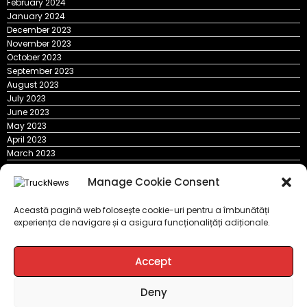
February 2024
January 2024
December 2023
November 2023
October 2023
September 2023
August 2023
July 2023
June 2023
May 2023
April 2023
March 2023
February 2023
January 2023
Manage Cookie Consent
Ultima ora
Această pagină web folosește cookie-uri pentru a îmbunătăți
experiența de navigare și a asigura funcționalițăți adiționale.
DKV Mobility și Shell își extind parteneriatul european
Blue River: 26.123 km cu un camion 100% electric în transport
Accept
internațional
Proiectul Revoy prinde contur
Deny
Sailun își extinde gama de anvelope pentru camioane