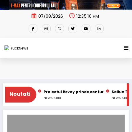
Skip
to
content
07/08/2026
12:35:11 PM
ațional
Proiectul Revoy prinde contur
Sailun își extinde 
Noutati
NEWS
STIRI
NEWS
STIRI
Waberer’s vrea să dubleze profiturile până în 2027