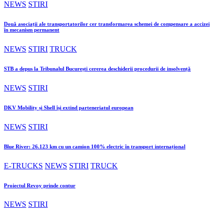
NEWS
STIRI
Două asociații ale transportatorilor cer transformarea schemei de compensare a accizei
în mecanism permanent
NEWS
STIRI
TRUCK
STB a depus la Tribunalul București cererea deschiderii procedurii de insolvență
NEWS
STIRI
DKV Mobility și Shell își extind parteneriatul european
NEWS
STIRI
Blue River: 26.123 km cu un camion 100% electric în transport internațional
E-TRUCKS
NEWS
STIRI
TRUCK
Proiectul Revoy prinde contur
NEWS
STIRI