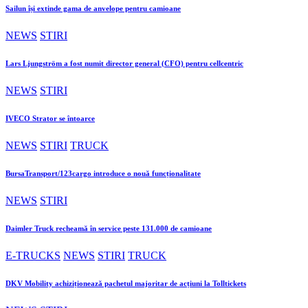
Sailun își extinde gama de anvelope pentru camioane
NEWS
STIRI
Lars Ljungström a fost numit director general (CFO) pentru cellcentric
NEWS
STIRI
IVECO Strator se întoarce
NEWS
STIRI
TRUCK
BursaTransport/123cargo introduce o nouă funcționalitate
NEWS
STIRI
Daimler Truck recheamă în service peste 131.000 de camioane
E-TRUCKS
NEWS
STIRI
TRUCK
DKV Mobility achiziționează pachetul majoritar de acțiuni la Tolltickets