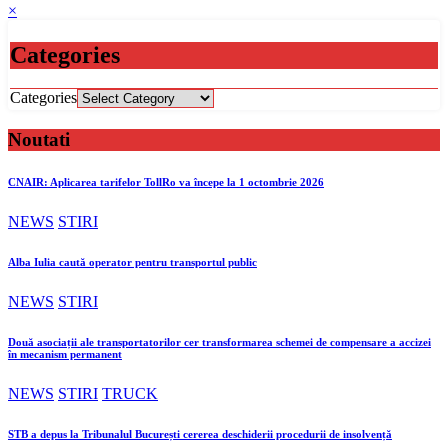
×
Categories
Categories
Noutati
CNAIR: Aplicarea tarifelor TollRo va începe la 1 octombrie 2026
NEWS
STIRI
Alba Iulia caută operator pentru transportul public
NEWS
STIRI
Două asociații ale transportatorilor cer transformarea schemei de compensare a accizei
în mecanism permanent
NEWS
STIRI
TRUCK
STB a depus la Tribunalul București cererea deschiderii procedurii de insolvență