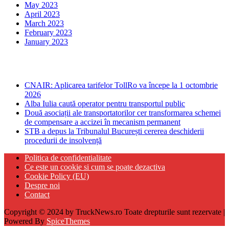
May 2023
April 2023
March 2023
February 2023
January 2023
Ultima ora
CNAIR: Aplicarea tarifelor TollRo va începe la 1 octombrie
2026
Alba Iulia caută operator pentru transportul public
Două asociații ale transportatorilor cer transformarea schemei
de compensare a accizei în mecanism permanent
STB a depus la Tribunalul București cererea deschiderii
procedurii de insolvență
Politica de confidentialitate
Ce este un cookie si cum se poate dezactiva
Cookie Policy (EU)
Despre noi
Contact
Copyright © 2024 by TruckNews.ro Toate drepturile sunt rezervate |
Powered By
SpiceThemes