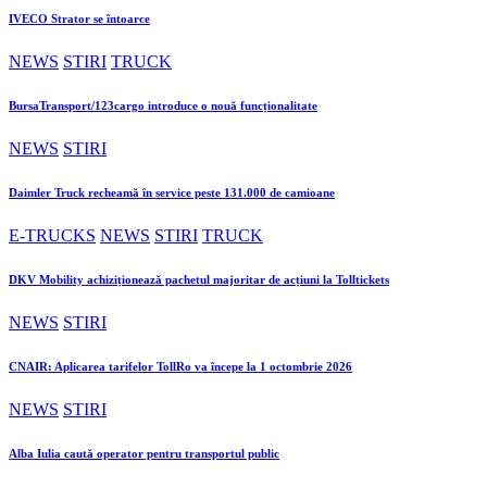
IVECO Strator se întoarce
NEWS
STIRI
TRUCK
BursaTransport/123cargo introduce o nouă funcționalitate
NEWS
STIRI
Daimler Truck recheamă în service peste 131.000 de camioane
E-TRUCKS
NEWS
STIRI
TRUCK
DKV Mobility achiziționează pachetul majoritar de acțiuni la Tolltickets
NEWS
STIRI
CNAIR: Aplicarea tarifelor TollRo va începe la 1 octombrie 2026
NEWS
STIRI
Alba Iulia caută operator pentru transportul public