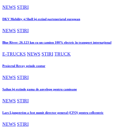
NEWS
STIRI
DKV Mobility și Shell își extind parteneriatul european
NEWS
STIRI
Blue River: 26.123 km cu un camion 100% electric în transport internațional
E-TRUCKS
NEWS
STIRI
TRUCK
Proiectul Revoy prinde contur
NEWS
STIRI
Sailun își extinde gama de anvelope pentru camioane
NEWS
STIRI
Lars Ljungström a fost numit director general (CFO) pentru cellcentric
NEWS
STIRI