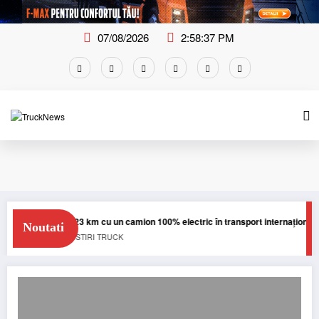
Skip
to
content
07/08/2026
2:58:37 PM
Blue River: 26.123 km cu un camion 100% electric în transport internațional
Noutati
E-TRUCKS
NEWS
STIRI
TRUCK
Blocaje la punctele de trecere a frontierei daneze