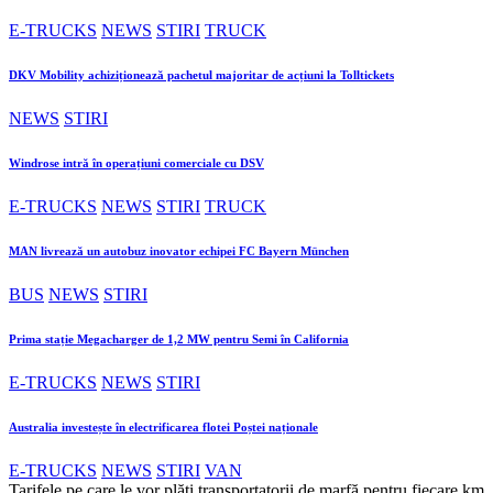
E-TRUCKS
NEWS
STIRI
TRUCK
DKV Mobility achiziționează pachetul majoritar de acțiuni la Tolltickets
NEWS
STIRI
Windrose intră în operațiuni comerciale cu DSV
E-TRUCKS
NEWS
STIRI
TRUCK
MAN livrează un autobuz inovator echipei FC Bayern München
BUS
NEWS
STIRI
Prima stație Megacharger de 1,2 MW pentru Semi în California
E-TRUCKS
NEWS
STIRI
Australia investește în electrificarea flotei Poștei naționale
E-TRUCKS
NEWS
STIRI
VAN
Tarifele pe care le vor plăti transportatorii de marfă pentru fiecare km