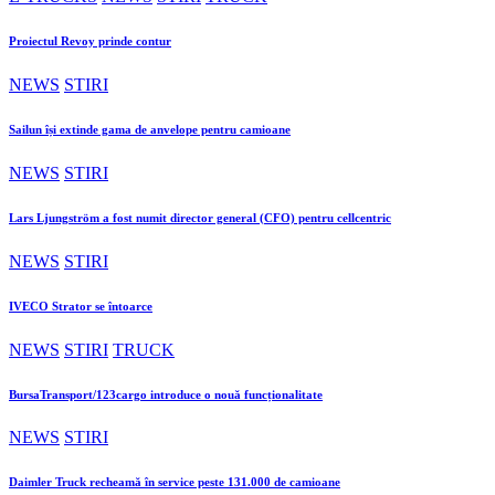
Proiectul Revoy prinde contur
NEWS
STIRI
Sailun își extinde gama de anvelope pentru camioane
NEWS
STIRI
Lars Ljungström a fost numit director general (CFO) pentru cellcentric
NEWS
STIRI
IVECO Strator se întoarce
NEWS
STIRI
TRUCK
BursaTransport/123cargo introduce o nouă funcționalitate
NEWS
STIRI
Daimler Truck recheamă în service peste 131.000 de camioane