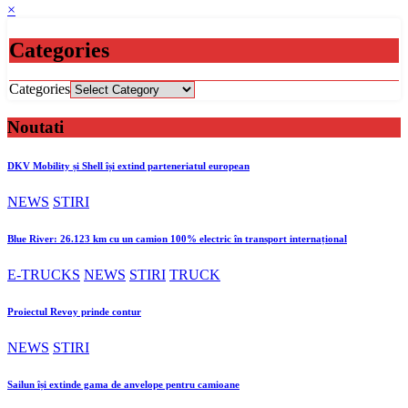
×
Categories
Categories
Noutati
DKV Mobility și Shell își extind parteneriatul european
NEWS
STIRI
Blue River: 26.123 km cu un camion 100% electric în transport internațional
E-TRUCKS
NEWS
STIRI
TRUCK
Proiectul Revoy prinde contur
NEWS
STIRI
Sailun își extinde gama de anvelope pentru camioane