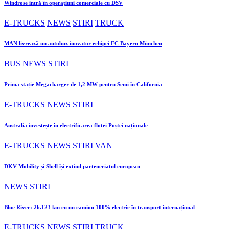
Windrose intră în operațiuni comerciale cu DSV
E-TRUCKS
NEWS
STIRI
TRUCK
MAN livrează un autobuz inovator echipei FC Bayern München
BUS
NEWS
STIRI
Prima stație Megacharger de 1,2 MW pentru Semi în California
E-TRUCKS
NEWS
STIRI
Australia investește în electrificarea flotei Poștei naționale
E-TRUCKS
NEWS
STIRI
VAN
DKV Mobility și Shell își extind parteneriatul european
NEWS
STIRI
Blue River: 26.123 km cu un camion 100% electric în transport internațional
E-TRUCKS
NEWS
STIRI
TRUCK