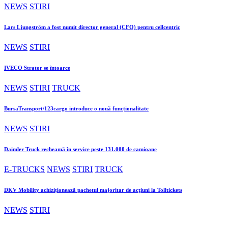
NEWS
STIRI
Lars Ljungström a fost numit director general (CFO) pentru cellcentric
NEWS
STIRI
IVECO Strator se întoarce
NEWS
STIRI
TRUCK
BursaTransport/123cargo introduce o nouă funcționalitate
NEWS
STIRI
Daimler Truck recheamă în service peste 131.000 de camioane
E-TRUCKS
NEWS
STIRI
TRUCK
DKV Mobility achiziționează pachetul majoritar de acțiuni la Tolltickets
NEWS
STIRI