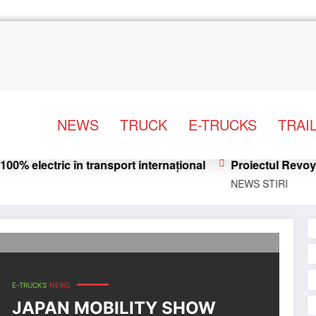
NEWS
TRUCK
E-TRUCKS
TRAI
ectric în transport internațional
Proiectul Revoy prind
NEWS
STIRI
ck FUSO prezintă un camion greu remodelat complet, Super G
E-TRUCKS
NEWS
JAPAN MOBILITY SHOW