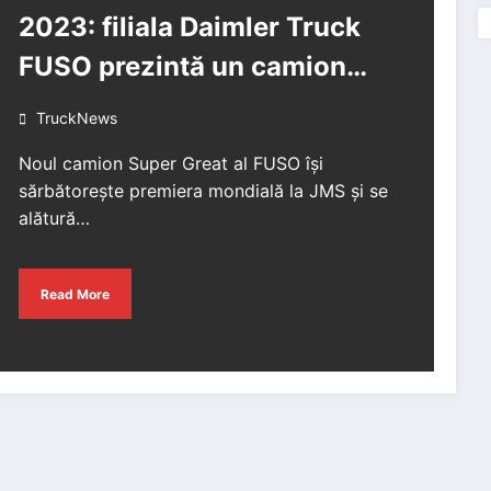
2023: filiala Daimler Truck
FUSO prezintă un camion
greu remodelat complet,
TruckNews
Super Great
Noul camion Super Great al FUSO își
sărbătorește premiera mondială la JMS și se
alătură…
Read More