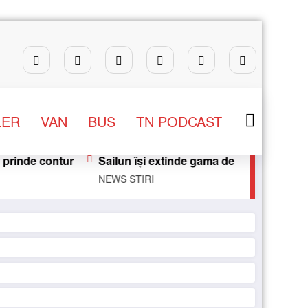
LER
VAN
BUS
TN PODCAST
e contur
Sailun își extinde gama de anvelope pentru c
NEWS
STIRI
reat