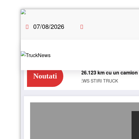
Skip
to
07/08/2026
content
atul european
Blue River: 26.123 km cu un camion 100% el
Noutati
E-TRUCKS
NEWS
STIRI
TRUCK
JAPAN MOBILITY SHOW 2023: filiala Daimler Tru