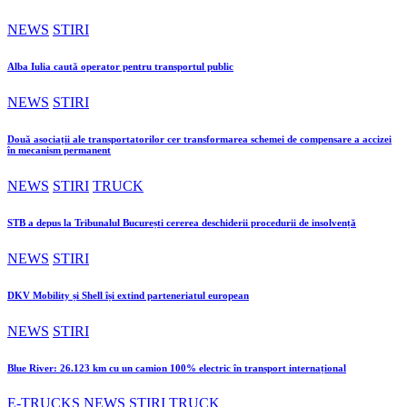
NEWS
STIRI
Alba Iulia caută operator pentru transportul public
NEWS
STIRI
Două asociații ale transportatorilor cer transformarea schemei de compensare a accizei
în mecanism permanent
NEWS
STIRI
TRUCK
STB a depus la Tribunalul București cererea deschiderii procedurii de insolvență
NEWS
STIRI
DKV Mobility și Shell își extind parteneriatul european
NEWS
STIRI
Blue River: 26.123 km cu un camion 100% electric în transport internațional
E-TRUCKS
NEWS
STIRI
TRUCK