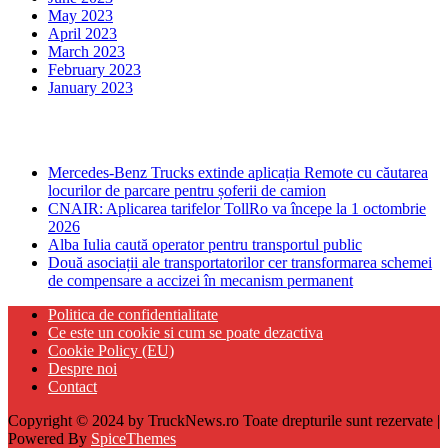
May 2023
April 2023
March 2023
February 2023
January 2023
Ultima ora
Mercedes-Benz Trucks extinde aplicația Remote cu căutarea
locurilor de parcare pentru șoferii de camion
CNAIR: Aplicarea tarifelor TollRo va începe la 1 octombrie
2026
Alba Iulia caută operator pentru transportul public
Două asociații ale transportatorilor cer transformarea schemei
de compensare a accizei în mecanism permanent
Politica de confidentialitate
Ce este un cookie si cum se poate dezactiva
Cookie Policy (EU)
Despre noi
Contact
Copyright © 2024 by TruckNews.ro Toate drepturile sunt rezervate |
Powered By
SpiceThemes