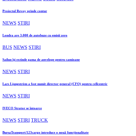
Proiectul Revoy prinde contur
NEWS
STIRI
Londra are 3.000 de autobuze cu emisii zero
BUS
NEWS
STIRI
Sailun își extinde gama de anvelope pentru camioane
NEWS
STIRI
Lars Ljungström a fost numit director general (CFO) pentru cellcentric
NEWS
STIRI
IVECO Strator se întoarce
NEWS
STIRI
TRUCK
BursaTransport/123cargo introduce o nouă funcționalitate