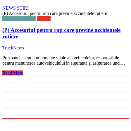
NEWS
STIRI
(P) Accesoriul pentru roți care previne accidentele rutiere
ADVERTORIAL
NEWS
(P) Accesoriul pentru roți care previne accidentele
rutiere
TruckNews
Prezoanele sunt componente vitale ale vehiculelor, responsabile
pentru menținerea autovehiculului în siguranță și asigurarea unei…
Read More
Menu