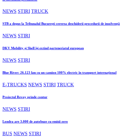
NEWS
STIRI
TRUCK
STB a depus la Tribunalul București cererea deschiderii procedurii de insolvență
NEWS
STIRI
DKV Mobility și Shell își extind parteneriatul european
NEWS
STIRI
Blue River: 26.123 km cu un camion 100% electric în transport internațional
E-TRUCKS
NEWS
STIRI
TRUCK
Proiectul Revoy prinde contur
NEWS
STIRI
Londra are 3.000 de autobuze cu emisii zero
BUS
NEWS
STIRI