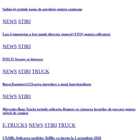
Sailun își extinde gama de anvelope pentru camioane
NEWS
STIRI
Lars Ljungström a fost numit director general (CFO) pentru cellcentric
NEWS
STIRI
IVECO Strator se întoarce
NEWS
STIRI
TRUCK
BursaTransport/123cargo introduce o nouă funcționalitate
NEWS
STIRI
Mercedes-Benz Trucks extinde aplicația Remote cu căutarea locurilor de parcare pentru
șoferii de camion
E-TRUCKS
NEWS
STIRI
TRUCK
CNAIR: Aplicarea tarifelor TollRo va începe la 1 octombrie 2026