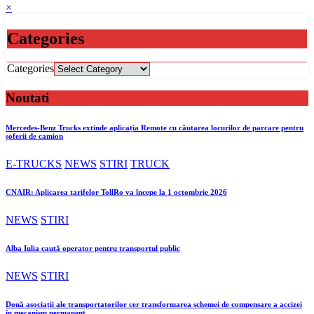
×
Categories
Categories
Noutati
Mercedes-Benz Trucks extinde aplicația Remote cu căutarea locurilor de parcare pentru
șoferii de camion
E-TRUCKS
NEWS
STIRI
TRUCK
CNAIR: Aplicarea tarifelor TollRo va începe la 1 octombrie 2026
NEWS
STIRI
Alba Iulia caută operator pentru transportul public
NEWS
STIRI
Două asociații ale transportatorilor cer transformarea schemei de compensare a accizei
în mecanism permanent