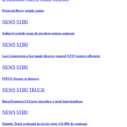
Proiectul Revoy prinde contur
NEWS
STIRI
Sailun își extinde gama de anvelope pentru camioane
NEWS
STIRI
Lars Ljungström a fost numit director general (CFO) pentru cellcentric
NEWS
STIRI
IVECO Strator se întoarce
NEWS
STIRI
TRUCK
BursaTransport/123cargo introduce o nouă funcționalitate
NEWS
STIRI
Daimler Truck recheamă în service peste 131.000 de camioane