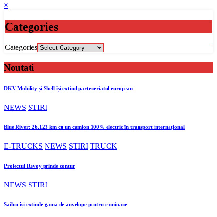
×
Categories
Categories
Noutati
DKV Mobility și Shell își extind parteneriatul european
NEWS
STIRI
Blue River: 26.123 km cu un camion 100% electric în transport internațional
E-TRUCKS
NEWS
STIRI
TRUCK
Proiectul Revoy prinde contur
NEWS
STIRI
Sailun își extinde gama de anvelope pentru camioane