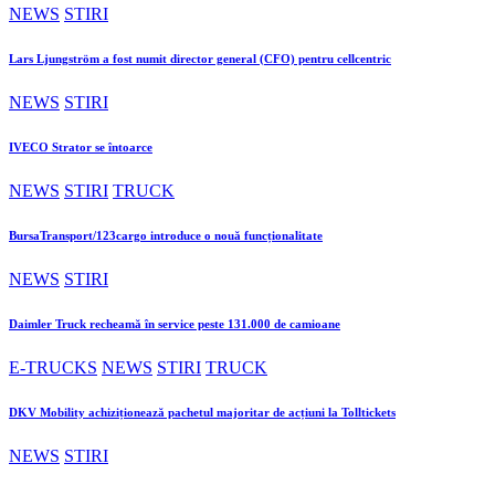
NEWS
STIRI
Lars Ljungström a fost numit director general (CFO) pentru cellcentric
NEWS
STIRI
IVECO Strator se întoarce
NEWS
STIRI
TRUCK
BursaTransport/123cargo introduce o nouă funcționalitate
NEWS
STIRI
Daimler Truck recheamă în service peste 131.000 de camioane
E-TRUCKS
NEWS
STIRI
TRUCK
DKV Mobility achiziționează pachetul majoritar de acțiuni la Tolltickets
NEWS
STIRI