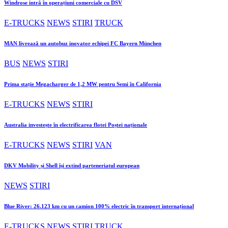
Windrose intră în operațiuni comerciale cu DSV
E-TRUCKS
NEWS
STIRI
TRUCK
MAN livrează un autobuz inovator echipei FC Bayern München
BUS
NEWS
STIRI
Prima stație Megacharger de 1,2 MW pentru Semi în California
E-TRUCKS
NEWS
STIRI
Australia investește în electrificarea flotei Poștei naționale
E-TRUCKS
NEWS
STIRI
VAN
DKV Mobility și Shell își extind parteneriatul european
NEWS
STIRI
Blue River: 26.123 km cu un camion 100% electric în transport internațional
E-TRUCKS
NEWS
STIRI
TRUCK