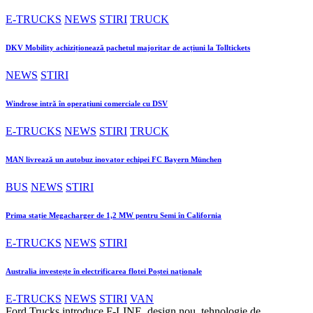
E-TRUCKS
NEWS
STIRI
TRUCK
DKV Mobility achiziționează pachetul majoritar de acțiuni la Tolltickets
NEWS
STIRI
Windrose intră în operațiuni comerciale cu DSV
E-TRUCKS
NEWS
STIRI
TRUCK
MAN livrează un autobuz inovator echipei FC Bayern München
BUS
NEWS
STIRI
Prima stație Megacharger de 1,2 MW pentru Semi în California
E-TRUCKS
NEWS
STIRI
Australia investește în electrificarea flotei Poștei naționale
E-TRUCKS
NEWS
STIRI
VAN
Ford Trucks introduce F-LINE, design nou, tehnologie de