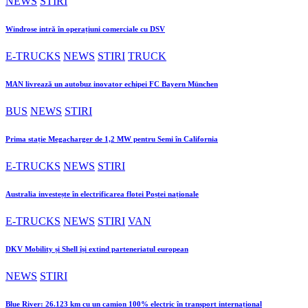
NEWS
STIRI
Windrose intră în operațiuni comerciale cu DSV
E-TRUCKS
NEWS
STIRI
TRUCK
MAN livrează un autobuz inovator echipei FC Bayern München
BUS
NEWS
STIRI
Prima stație Megacharger de 1,2 MW pentru Semi în California
E-TRUCKS
NEWS
STIRI
Australia investește în electrificarea flotei Poștei naționale
E-TRUCKS
NEWS
STIRI
VAN
DKV Mobility și Shell își extind parteneriatul european
NEWS
STIRI
Blue River: 26.123 km cu un camion 100% electric în transport internațional