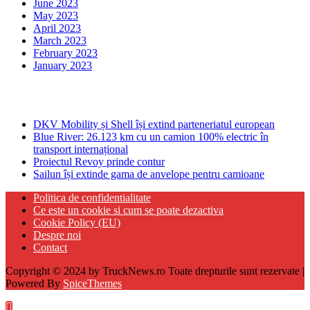
June 2023
May 2023
April 2023
March 2023
February 2023
January 2023
Ultima ora
DKV Mobility și Shell își extind parteneriatul european
Blue River: 26.123 km cu un camion 100% electric în
transport internațional
Proiectul Revoy prinde contur
Sailun își extinde gama de anvelope pentru camioane
Politica de confidentialitate
Ce este un cookie si cum se poate dezactiva
Cookie Policy (EU)
Despre noi
Contact
Copyright © 2024 by TruckNews.ro Toate drepturile sunt rezervate |
Powered By
SpiceThemes