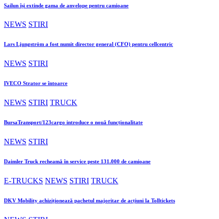
Sailun își extinde gama de anvelope pentru camioane
NEWS
STIRI
Lars Ljungström a fost numit director general (CFO) pentru cellcentric
NEWS
STIRI
IVECO Strator se întoarce
NEWS
STIRI
TRUCK
BursaTransport/123cargo introduce o nouă funcționalitate
NEWS
STIRI
Daimler Truck recheamă în service peste 131.000 de camioane
E-TRUCKS
NEWS
STIRI
TRUCK
DKV Mobility achiziționează pachetul majoritar de acțiuni la Tolltickets