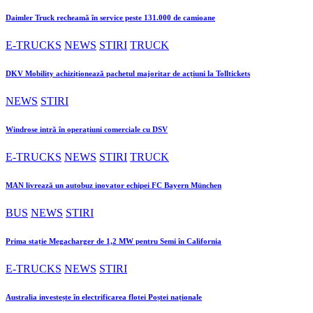
Daimler Truck recheamă în service peste 131.000 de camioane
E-TRUCKS
NEWS
STIRI
TRUCK
DKV Mobility achiziționează pachetul majoritar de acțiuni la Tolltickets
NEWS
STIRI
Windrose intră în operațiuni comerciale cu DSV
E-TRUCKS
NEWS
STIRI
TRUCK
MAN livrează un autobuz inovator echipei FC Bayern München
BUS
NEWS
STIRI
Prima stație Megacharger de 1,2 MW pentru Semi în California
E-TRUCKS
NEWS
STIRI
Australia investește în electrificarea flotei Poștei naționale