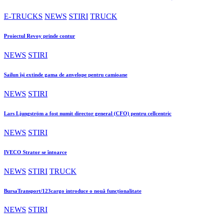
E-TRUCKS
NEWS
STIRI
TRUCK
Proiectul Revoy prinde contur
NEWS
STIRI
Sailun își extinde gama de anvelope pentru camioane
NEWS
STIRI
Lars Ljungström a fost numit director general (CFO) pentru cellcentric
NEWS
STIRI
IVECO Strator se întoarce
NEWS
STIRI
TRUCK
BursaTransport/123cargo introduce o nouă funcționalitate
NEWS
STIRI