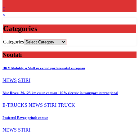
×
Categories
Categories
Noutati
DKV Mobility și Shell își extind parteneriatul european
NEWS
STIRI
Blue River: 26.123 km cu un camion 100% electric în transport internațional
E-TRUCKS
NEWS
STIRI
TRUCK
Proiectul Revoy prinde contur
NEWS
STIRI