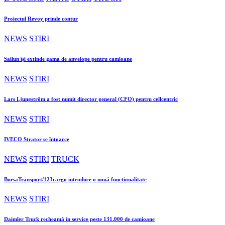
Proiectul Revoy prinde contur
NEWS
STIRI
Sailun își extinde gama de anvelope pentru camioane
NEWS
STIRI
Lars Ljungström a fost numit director general (CFO) pentru cellcentric
NEWS
STIRI
IVECO Strator se întoarce
NEWS
STIRI
TRUCK
BursaTransport/123cargo introduce o nouă funcționalitate
NEWS
STIRI
Daimler Truck recheamă în service peste 131.000 de camioane