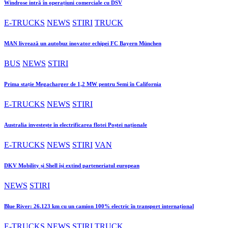
Windrose intră în operațiuni comerciale cu DSV
E-TRUCKS
NEWS
STIRI
TRUCK
MAN livrează un autobuz inovator echipei FC Bayern München
BUS
NEWS
STIRI
Prima stație Megacharger de 1,2 MW pentru Semi în California
E-TRUCKS
NEWS
STIRI
Australia investește în electrificarea flotei Poștei naționale
E-TRUCKS
NEWS
STIRI
VAN
DKV Mobility și Shell își extind parteneriatul european
NEWS
STIRI
Blue River: 26.123 km cu un camion 100% electric în transport internațional
E-TRUCKS
NEWS
STIRI
TRUCK