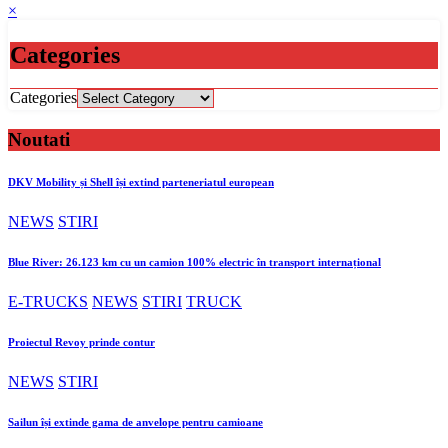
×
Categories
Categories
Noutati
DKV Mobility și Shell își extind parteneriatul european
NEWS
STIRI
Blue River: 26.123 km cu un camion 100% electric în transport internațional
E-TRUCKS
NEWS
STIRI
TRUCK
Proiectul Revoy prinde contur
NEWS
STIRI
Sailun își extinde gama de anvelope pentru camioane