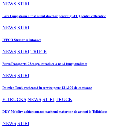
NEWS
STIRI
Lars Ljungström a fost numit director general (CFO) pentru cellcentric
NEWS
STIRI
IVECO Strator se întoarce
NEWS
STIRI
TRUCK
BursaTransport/123cargo introduce o nouă funcționalitate
NEWS
STIRI
Daimler Truck recheamă în service peste 131.000 de camioane
E-TRUCKS
NEWS
STIRI
TRUCK
DKV Mobility achiziționează pachetul majoritar de acțiuni la Tolltickets
NEWS
STIRI