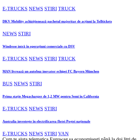
E-TRUCKS
NEWS
STIRI
TRUCK
DKV Mobility achiziționează pachetul majoritar de acțiuni la Tolltickets
NEWS
STIRI
Windrose intră în operațiuni comerciale cu DSV
E-TRUCKS
NEWS
STIRI
TRUCK
MAN livrează un autobuz inovator echipei FC Bayern München
BUS
NEWS
STIRI
Prima stație Megacharger de 1,2 MW pentru Semi în California
E-TRUCKS
NEWS
STIRI
Australia investește în electrificarea flotei Poștei naționale
E-TRUCKS
NEWS
STIRI
VAN
Cum te ajuta telematica Eurowag sa economisesti până la doi litri de