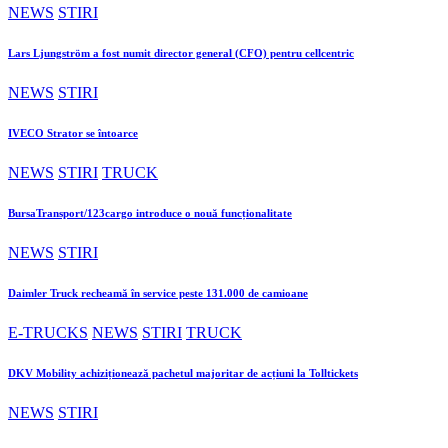
NEWS
STIRI
Lars Ljungström a fost numit director general (CFO) pentru cellcentric
NEWS
STIRI
IVECO Strator se întoarce
NEWS
STIRI
TRUCK
BursaTransport/123cargo introduce o nouă funcționalitate
NEWS
STIRI
Daimler Truck recheamă în service peste 131.000 de camioane
E-TRUCKS
NEWS
STIRI
TRUCK
DKV Mobility achiziționează pachetul majoritar de acțiuni la Tolltickets
NEWS
STIRI