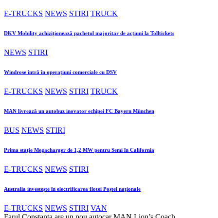
E-TRUCKS
NEWS
STIRI
TRUCK
DKV Mobility achiziționează pachetul majoritar de acțiuni la Tolltickets
NEWS
STIRI
Windrose intră în operațiuni comerciale cu DSV
E-TRUCKS
NEWS
STIRI
TRUCK
MAN livrează un autobuz inovator echipei FC Bayern München
BUS
NEWS
STIRI
Prima stație Megacharger de 1,2 MW pentru Semi în California
E-TRUCKS
NEWS
STIRI
Australia investește în electrificarea flotei Poștei naționale
E-TRUCKS
NEWS
STIRI
VAN
Farul Constanța are un nou autocar MAN Lion’s Coach