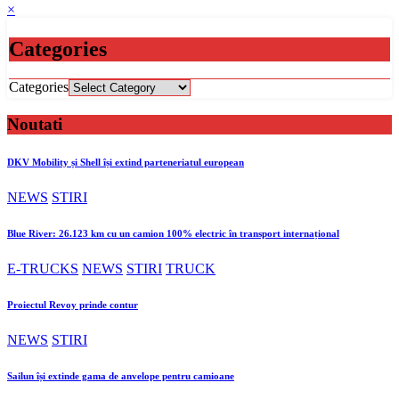
×
Categories
Categories
Noutati
DKV Mobility și Shell își extind parteneriatul european
NEWS
STIRI
Blue River: 26.123 km cu un camion 100% electric în transport internațional
E-TRUCKS
NEWS
STIRI
TRUCK
Proiectul Revoy prinde contur
NEWS
STIRI
Sailun își extinde gama de anvelope pentru camioane