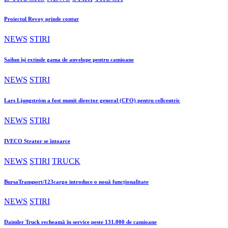
Proiectul Revoy prinde contur
NEWS
STIRI
Sailun își extinde gama de anvelope pentru camioane
NEWS
STIRI
Lars Ljungström a fost numit director general (CFO) pentru cellcentric
NEWS
STIRI
IVECO Strator se întoarce
NEWS
STIRI
TRUCK
BursaTransport/123cargo introduce o nouă funcționalitate
NEWS
STIRI
Daimler Truck recheamă în service peste 131.000 de camioane