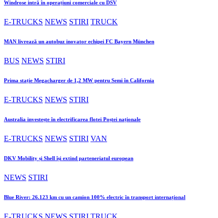
Windrose intră în operațiuni comerciale cu DSV
E-TRUCKS
NEWS
STIRI
TRUCK
MAN livrează un autobuz inovator echipei FC Bayern München
BUS
NEWS
STIRI
Prima stație Megacharger de 1,2 MW pentru Semi în California
E-TRUCKS
NEWS
STIRI
Australia investește în electrificarea flotei Poștei naționale
E-TRUCKS
NEWS
STIRI
VAN
DKV Mobility și Shell își extind parteneriatul european
NEWS
STIRI
Blue River: 26.123 km cu un camion 100% electric în transport internațional
E-TRUCKS
NEWS
STIRI
TRUCK