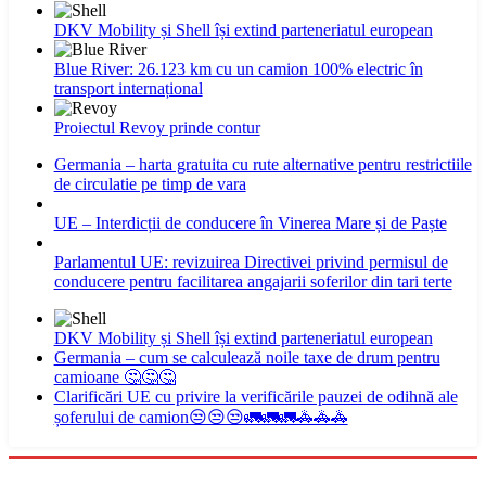
DKV Mobility și Shell își extind parteneriatul european
Blue River: 26.123 km cu un camion 100% electric în
transport internațional
Proiectul Revoy prinde contur
Germania – harta gratuita cu rute alternative pentru restrictiile
de circulatie pe timp de vara
UE – Interdicții de conducere în Vinerea Mare și de Paște
Parlamentul UE: revizuirea Directivei privind permisul de
conducere pentru facilitarea angajarii soferilor din tari terte
DKV Mobility și Shell își extind parteneriatul european
Germania – cum se calculează noile taxe de drum pentru
camioane 🤔🤔🤔
Clarificări UE cu privire la verificările pauzei de odihnă ale
șoferului de camion😒😒😒🚛🚛🚛🚓🚓🚓