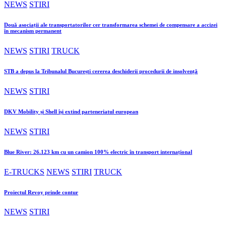
NEWS
STIRI
Două asociații ale transportatorilor cer transformarea schemei de compensare a accizei
în mecanism permanent
NEWS
STIRI
TRUCK
STB a depus la Tribunalul București cererea deschiderii procedurii de insolvență
NEWS
STIRI
DKV Mobility și Shell își extind parteneriatul european
NEWS
STIRI
Blue River: 26.123 km cu un camion 100% electric în transport internațional
E-TRUCKS
NEWS
STIRI
TRUCK
Proiectul Revoy prinde contur
NEWS
STIRI