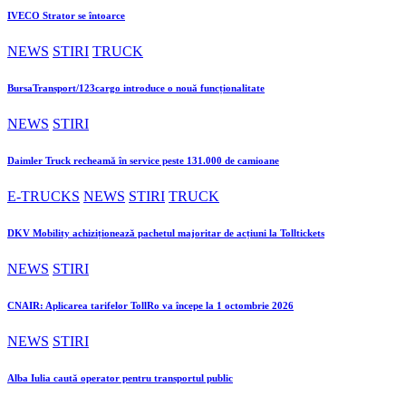
IVECO Strator se întoarce
NEWS
STIRI
TRUCK
BursaTransport/123cargo introduce o nouă funcționalitate
NEWS
STIRI
Daimler Truck recheamă în service peste 131.000 de camioane
E-TRUCKS
NEWS
STIRI
TRUCK
DKV Mobility achiziționează pachetul majoritar de acțiuni la Tolltickets
NEWS
STIRI
CNAIR: Aplicarea tarifelor TollRo va începe la 1 octombrie 2026
NEWS
STIRI
Alba Iulia caută operator pentru transportul public