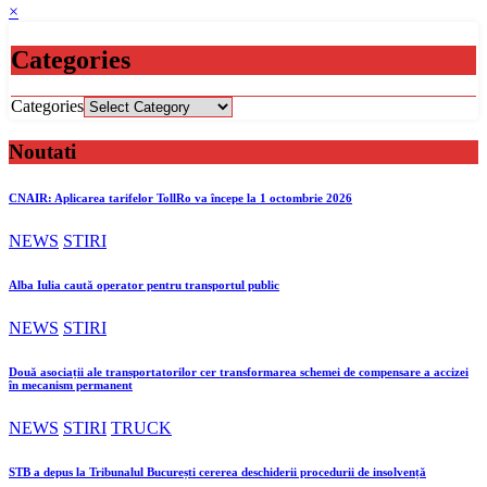
×
Categories
Categories
Noutati
CNAIR: Aplicarea tarifelor TollRo va începe la 1 octombrie 2026
NEWS
STIRI
Alba Iulia caută operator pentru transportul public
NEWS
STIRI
Două asociații ale transportatorilor cer transformarea schemei de compensare a accizei
în mecanism permanent
NEWS
STIRI
TRUCK
STB a depus la Tribunalul București cererea deschiderii procedurii de insolvență