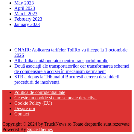
May 2023
April 2023
March 2023
February 2023
January 2023
Ultima ora
CNAIR: Aplicarea tarifelor TollRo va începe la 1 octombrie
2026
Alba Iulia caută operator pentru transportul public
Două asociații ale transportatorilor cer transformarea schemei
de compensare a accizei în mecanism permanent
STB a depus la Tribunalul București cererea deschiderii
procedurii de insolvență
Politica de confidentialitate
Ce este un cookie si cum se poate dezactiva
Cookie Policy (EU)
Despre noi
Contact
Copyright © 2024 by TruckNews.ro Toate drepturile sunt rezervate |
Powered By
SpiceThemes