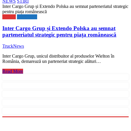
NEWS
STIRI
Inter Cargo Grup și Extendo Polska au semnat parteneriatul strategic
pentru piața românească
NEWS
TRAILER
Inter Cargo Grup și Extendo Polska au semnat
parteneriatul strategic pentru piața românească
TruckNews
Inter Cargo Grup, unicul distribuitor al produselor Wielton în
România, demarează un parteneriat strategic alături…
Read More
Menu