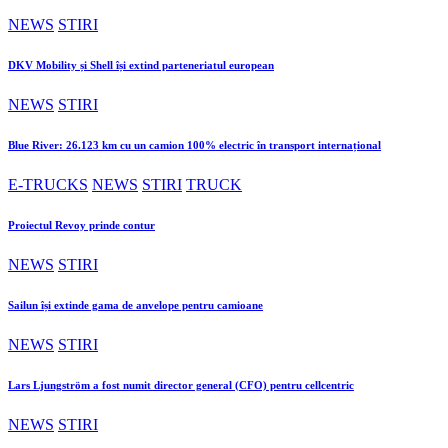
NEWS
STIRI
DKV Mobility și Shell își extind parteneriatul european
NEWS
STIRI
Blue River: 26.123 km cu un camion 100% electric în transport internațional
E-TRUCKS
NEWS
STIRI
TRUCK
Proiectul Revoy prinde contur
NEWS
STIRI
Sailun își extinde gama de anvelope pentru camioane
NEWS
STIRI
Lars Ljungström a fost numit director general (CFO) pentru cellcentric
NEWS
STIRI