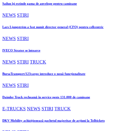
Sailun își extinde gama de anvelope pentru camioane
NEWS
STIRI
Lars Ljungström a fost numit director general (CFO) pentru cellcentric
NEWS
STIRI
IVECO Strator se întoarce
NEWS
STIRI
TRUCK
BursaTransport/123cargo introduce o nouă funcționalitate
NEWS
STIRI
Daimler Truck recheamă în service peste 131.000 de camioane
E-TRUCKS
NEWS
STIRI
TRUCK
DKV Mobility achiziționează pachetul majoritar de acțiuni la Tolltickets